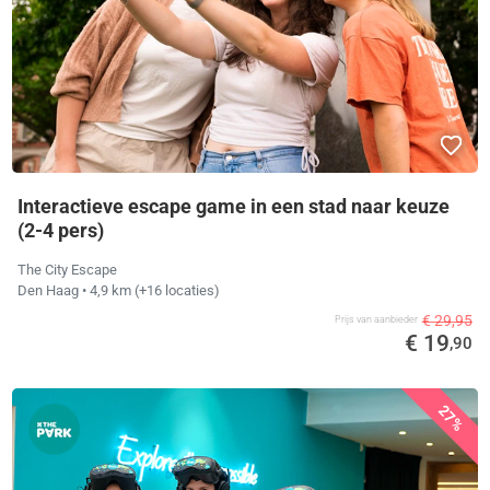
Interactieve escape game in een stad naar keuze
(2-4 pers)
The City Escape
Den Haag
• 4,9 km
(+16 locaties)
€ 29,95
Prijs van aanbieder
€ 19
,90
27%