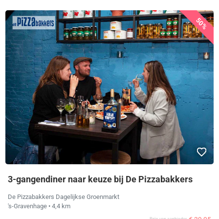
50%
3-gangendiner naar keuze bij De Pizzabakkers
De Pizzabakkers Dagelijkse Groenmarkt
's-Gravenhage
• 4,4 km