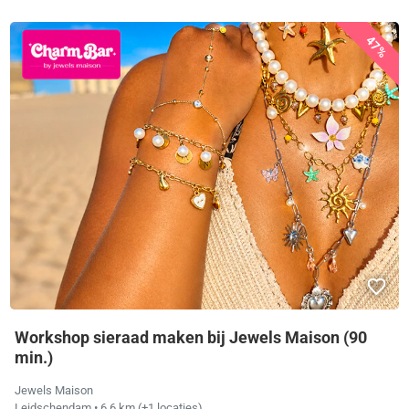
47%
Workshop sieraad maken bij Jewels Maison (90
min.)
Jewels Maison
Leidschendam
• 6,6 km
(+1 locaties)