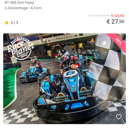
BY AMI Den Haag
's-Gravenhage
• 4,5 km
€ 34,95
Prijs van aanbieder
€ 27
,50
5 / 5
40%