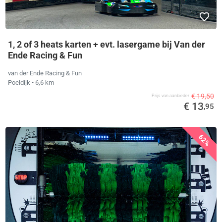
1, 2 of 3 heats karten + evt. lasergame bij Van der
Ende Racing & Fun
van der Ende Racing & Fun
Poeldijk
• 6,6 km
€ 19,50
Prijs van aanbieder
€ 13
,95
62%