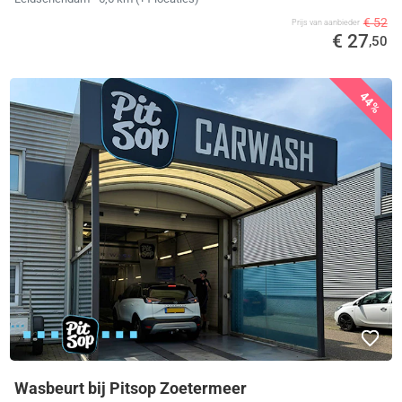
€ 52
Prijs van aanbieder
€ 27
,50
44%
Wasbeurt bij Pitsop Zoetermeer