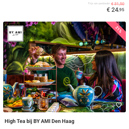
€ 31,50
Prijs van aanbieder
€ 24
,95
21%
High Tea bij BY AMI Den Haag