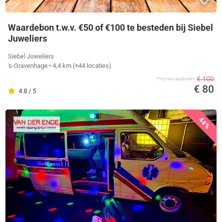
Waardebon t.w.v. €50 of €100 te besteden bij Siebel
Juweliers
Siebel Juweliers
's-Gravenhage
• 4,4 km
(+44 locaties)
€ 100
Prijs van aanbieder
€ 80
4.8 / 5
44%