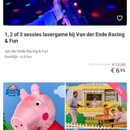
1, 2 of 3 sessies lasergame bij Van der Ende Racing
& Fun
van der Ende Racing & Fun
Poeldijk
• 6,6 km
€ 12,50
Prijs van aanbieder
€ 6
,95
25%