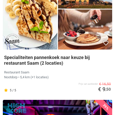
Specialiteiten pannenkoek naar keuze bij
restaurant Saam (2 locaties)
Restaurant Saam
Nootdorp
• 5,4 km
(+1 locaties)
€ 16,50
Prijs van aanbieder
€ 9
,50
5 / 5
39%