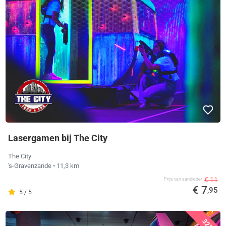
Lasergamen bij The City
The City
's-Gravenzande
• 11,3 km
€ 11
Prijs van aanbieder
€ 7
,95
5 / 5
32%