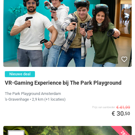
Nieuwe deal
VR-Gaming Experience bij The Park Playground
The Park Playground Amsterdam
's-Gravenhage
• 2,9 km
(+1 locaties)
€ 41,99
Prijs van aanbieder
€ 30
,50
28%