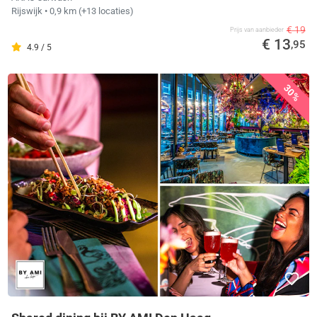
Rijswijk
• 0,9 km
(+13 locaties)
€ 19
Prijs van aanbieder
€ 13
,95
4.9 / 5
30%