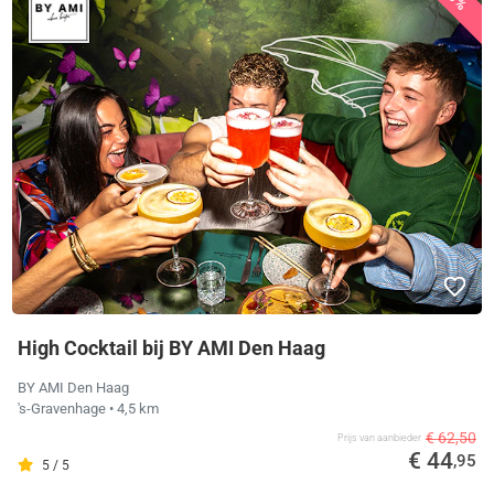
High Cocktail bij BY AMI Den Haag
BY AMI Den Haag
's-Gravenhage
• 4,5 km
€ 62,50
Prijs van aanbieder
€ 44
,95
5 / 5