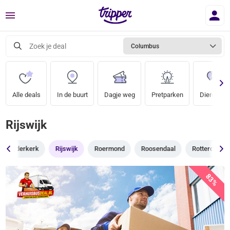
Menu
Zoek je deal
Columbus
Alle deals
In de buurt
Dagje weg
Pretparken
Dierentuin
Rijswijk
Ridderkerk
Rijswijk
Roermond
Roosendaal
Rotterdam
83%