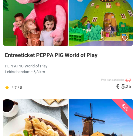
Entreeticket PEPPA PIG World of Play
PEPPA PIG World of Play
Leidschendam
• 6,8 km
€ 7
Prijs van aanbieder
€ 5
,25
4.7 / 5
42%