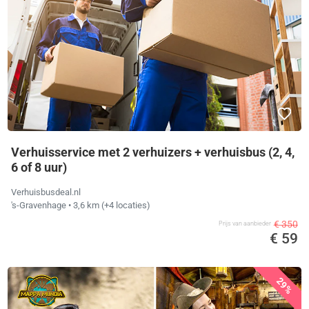
Verhuisservice met 2 verhuizers + verhuisbus (2, 4,
6 of 8 uur)
Verhuisbusdeal.nl
's-Gravenhage
• 3,6 km
(+4 locaties)
€ 350
Prijs van aanbieder
€ 59
29%