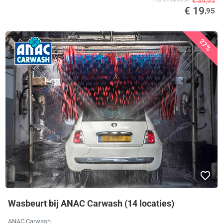
€ 39,95
Prijs van aanbieder
€ 19
,95
27%
Wasbeurt bij ANAC Carwash (14 locaties)
ANAC Carwash