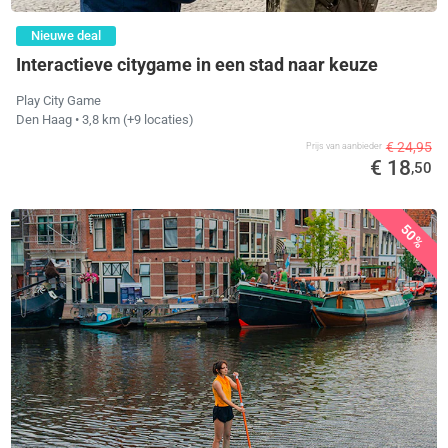
Nieuwe deal
Interactieve citygame in een stad naar keuze
Play City Game
Den Haag
• 3,8 km
(+9 locaties)
€ 24,95
Prijs van aanbieder
€ 18
,50
50%