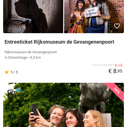
Entreeticket Rijksmuseum de Gevangenenpoort
Rijksmuseum de Gevangenpoort
's-Gravenhage
• 4,5 km
€ 15
Prijs van aanbieder
€ 8
,95
5 / 5
34%