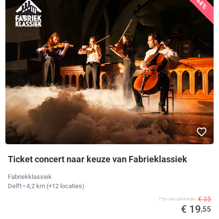
44%
Ticket concert naar keuze van Fabrieklassiek
Fabriekklassiek
Delft
• 4,2 km
(+12 locaties)
€ 35
Prijs van aanbieder
€ 19
,55