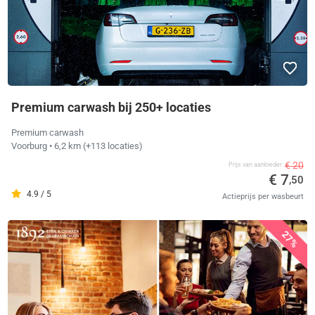
Premium carwash bij 250+ locaties
Premium carwash
Voorburg
• 6,2 km
(+113 locaties)
€ 20
Prijs van aanbieder
€ 7
,50
4.9 / 5
Actieprijs per wasbeurt
27%