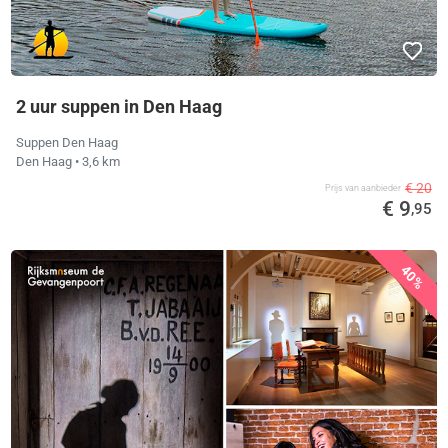
2 uur suppen in Den Haag
Suppen Den Haag
Den Haag
• 3,6 km
€ 20
Prijs van aanbieder
€ 9
,95
40%