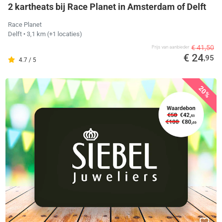
2 kartheats bij Race Planet in Amsterdam of Delft
Race Planet
Delft
• 3,1 km
(+1 locaties)
€ 41,50
Prijs van aanbieder
€ 24
,95
4.7 / 5
20%