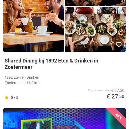
Shared Dining bij 1892 Eten & Drinken in
Zoetermeer
1892 Eten en Drinken
Zoetermeer
• 11,9 km
€ 37,50
Prijs van aanbieder
€ 27
,50
5 / 5
28%