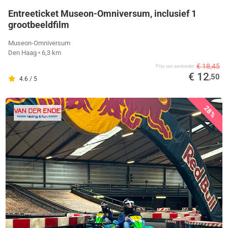
Entreeticket Museon-Omniversum, inclusief 1
grootbeeldfilm
Museon-Omniversum
Den Haag
• 6,3 km
€ 18,45
Prijs van aanbieder
€ 12
,50
4.6 / 5
28%