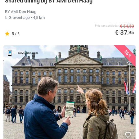
Shared dining bij BY AMI Den Haag
BY AMI Den Haag
's-Gravenhage
• 4,5 km
€ 54,50
Prijs van aanbieder
€ 37
,95
5 / 5
26%