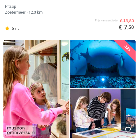
Pitsop
Zoetermeer
• 12,3 km
€ 13,50
Prijs van aanbieder
€ 7
,50
5 / 5
32%