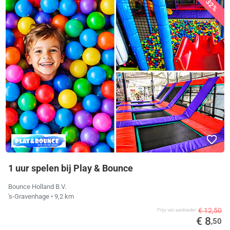
32%
1 uur spelen bij Play & Bounce
Bounce Holland B.V.
's-Gravenhage
• 9,2 km
€ 12,50
Prijs van aanbieder
€ 8
,50