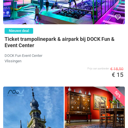
Nieuwe deal
Ticket trampolinepark & airpark bij DOCK Fun &
Event Center
DOCK Fun Event Center
Vlissingen
€ 18,50
Prijs van aanbieder
€ 15
50%