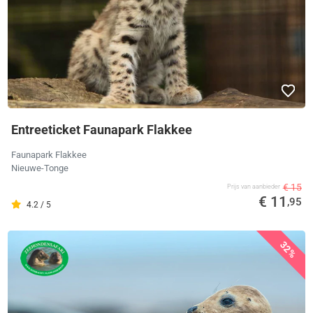
Entreeticket Faunapark Flakkee
Faunapark Flakkee
Nieuwe-Tonge
€ 15
Prijs van aanbieder
€ 11
,95
4.2 / 5
32%