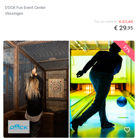
DOCK Fun Event Center
Vlissingen
€ 37,45
Prijs van aanbieder
€ 29
,95
27%