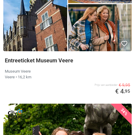
Entreeticket Museum Veere
Museum Veere
Veere
• 16,2 km
€ 9,95
Prijs van aanbieder
€ 4
,95
34%