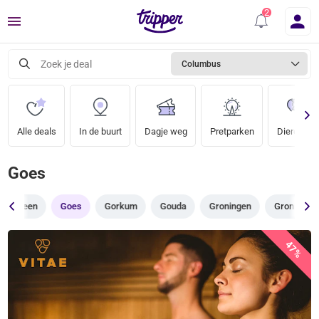
Menu
Zoek je deal
Columbus
Alle deals
In de buurt
Dagje weg
Pretparken
Dierentuin
Goes
Geleen
Goes
Gorkum
Gouda
Groningen
Groningen 
47%