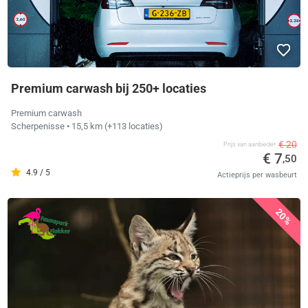
Premium carwash bij 250+ locaties
Premium carwash
Scherpenisse
• 15,5 km
(+113 locaties)
€ 20
Prijs van aanbieder
€ 7
,50
4.9 / 5
Actieprijs per wasbeurt
20%