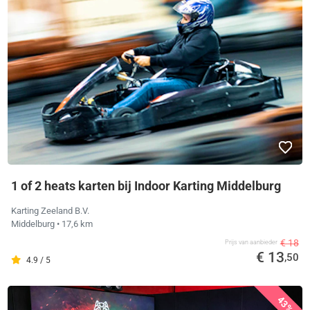
1 of 2 heats karten bij Indoor Karting Middelburg
Karting Zeeland B.V.
Middelburg
• 17,6 km
€ 18
Prijs van aanbieder
€ 13
,50
4.9 / 5
43%