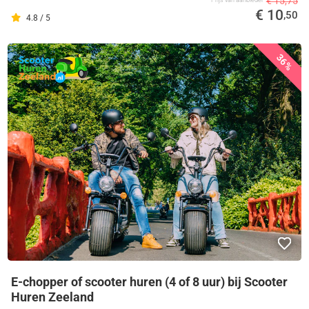
€ 15,75
Prijs van aanbieder
€ 10
,50
4.8 / 5
36%
E-chopper of scooter huren (4 of 8 uur) bij Scooter
Huren Zeeland