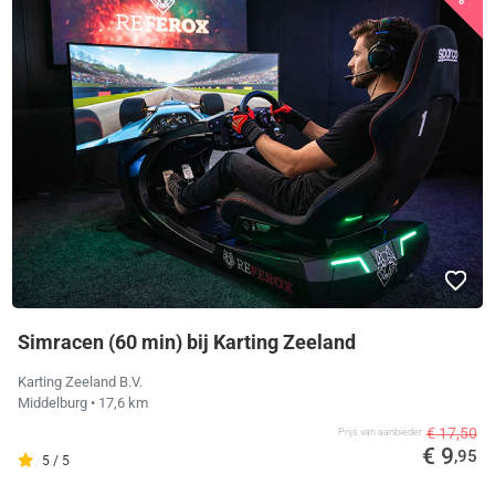
Simracen (60 min) bij Karting Zeeland
Karting Zeeland B.V.
Middelburg
• 17,6 km
€ 17,50
Prijs van aanbieder
€ 9
,95
5 / 5