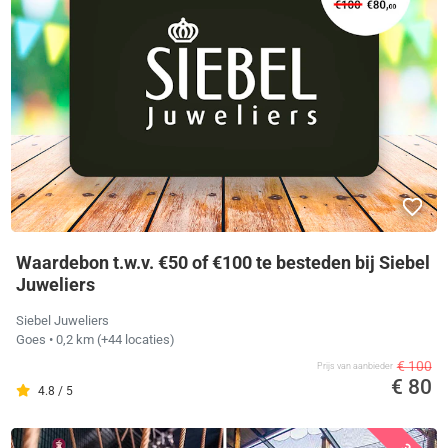
Waardebon t.w.v. €50 of €100 te besteden bij Siebel
Juweliers
Siebel Juweliers
Goes
• 0,2 km
(+44 locaties)
€ 100
Prijs van aanbieder
€ 80
4.8 / 5