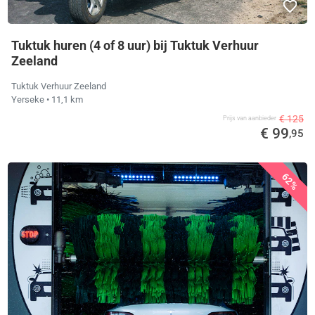
Tuktuk huren (4 of 8 uur) bij Tuktuk Verhuur
Zeeland
Tuktuk Verhuur Zeeland
Yerseke
• 11,1 km
€ 125
Prijs van aanbieder
€ 99
,95
62%