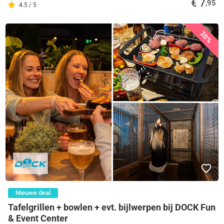
€ 7
,95
4.5 / 5
20%
Nieuwe deal
Tafelgrillen + bowlen + evt. bijlwerpen bij DOCK Fun
& Event Center