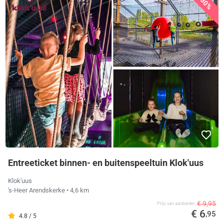
30%
Entreeticket binnen- en buitenspeeltuin Klok'uus
Klok'uus
's-Heer Arendskerke
• 4,6 km
€ 9,95
Prijs van aanbieder
€ 6
,95
4.8 / 5