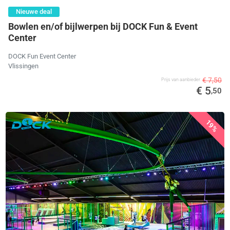
Nieuwe deal
Bowlen en/of bijlwerpen bij DOCK Fun & Event
Center
DOCK Fun Event Center
Vlissingen
€ 7,50
Prijs van aanbieder
€ 5
,50
19%