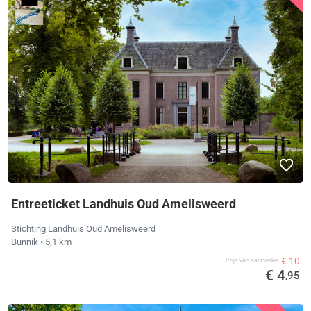
Entreeticket Landhuis Oud Amelisweerd
Stichting Landhuis Oud Amelisweerd
Bunnik
• 5,1 km
€ 10
Prijs van aanbieder
€ 4
,95