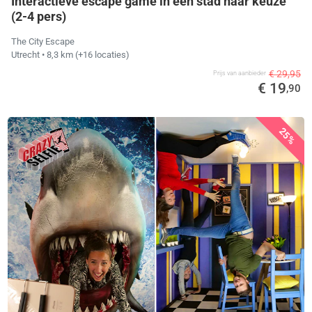
Interactieve escape game in een stad naar keuze
(2-4 pers)
The City Escape
Utrecht
• 8,3 km
(+16 locaties)
€ 29,95
Prijs van aanbieder
€ 19
,90
25%