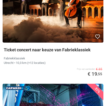
Ticket concert naar keuze van Fabrieklassiek
Fabriekklassiek
Utrecht
• 10,3 km
(+12 locaties)
€ 35
Prijs van aanbieder
€ 19
,55
37%