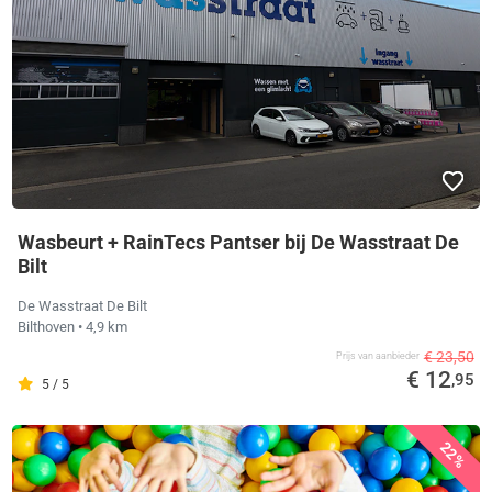
Wasbeurt + RainTecs Pantser bij De Wasstraat De
Bilt
De Wasstraat De Bilt
Bilthoven
• 4,9 km
€ 23,50
Prijs van aanbieder
€ 12
,95
5 / 5
22%