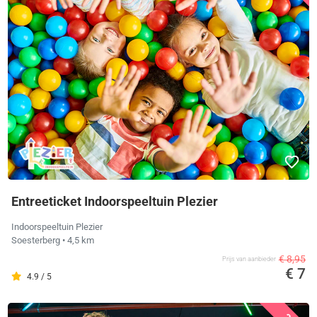
Entreeticket Indoorspeeltuin Plezier
Indoorspeeltuin Plezier
Soesterberg
• 4,5 km
€ 8,95
Prijs van aanbieder
€ 7
4.9 / 5