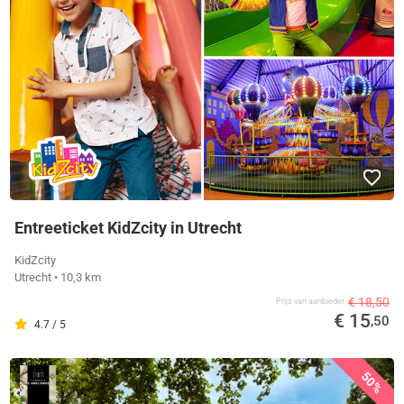
Entreeticket KidZcity in Utrecht
KidZcity
Utrecht
• 10,3 km
€ 18,50
Prijs van aanbieder
€ 15
,50
4.7 / 5
50%