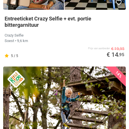
Entreeticket Crazy Selfie + evt. portie
bittergarnituur
Crazy Selfie
Soest
• 9,6 km
€ 19,95
Prijs van aanbieder
€ 14
,95
5 / 5
14%