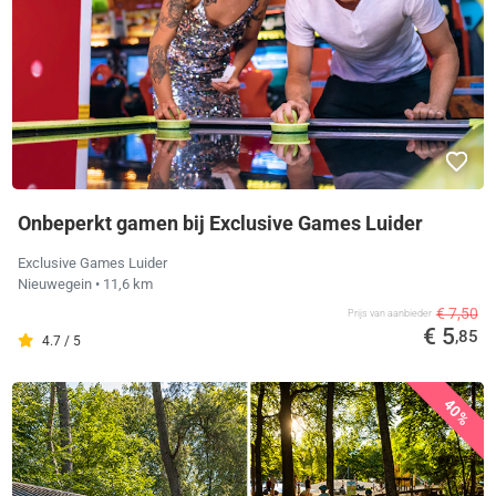
Onbeperkt gamen bij Exclusive Games Luider
Exclusive Games Luider
Nieuwegein
• 11,6 km
€ 7,50
Prijs van aanbieder
€ 5
,85
4.7 / 5
40%