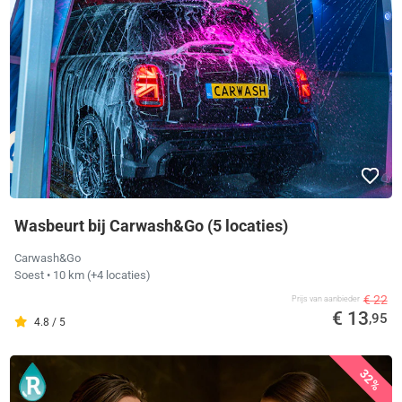
Wasbeurt bij Carwash&Go (5 locaties)
Carwash&Go
Soest
• 10 km
(+4 locaties)
€ 22
Prijs van aanbieder
€ 13
,95
4.8 / 5
32%