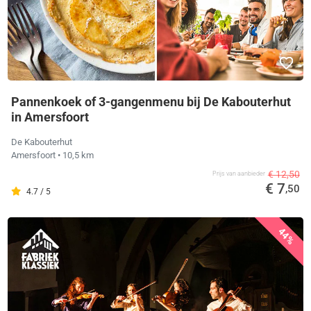
Pannenkoek of 3-gangenmenu bij De Kabouterhut
in Amersfoort
De Kabouterhut
Amersfoort
• 10,5 km
€ 12,50
Prijs van aanbieder
€ 7
,50
4.7 / 5
44%