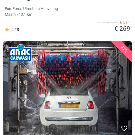
EuroParcs Utrechtse Heuvelrug
Maarn
• 10,1 km
€ 511
Prijs van aanbieder
€ 269
4 / 5
27%