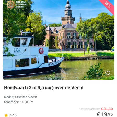
36%
Rondvaart (3 of 3,5 uur) over de Vecht
Rederij Stichtse Vecht
Maarssen
• 13,3 km
€ 31,30
Prijs van aanbieder
€ 19
,95
5 / 5