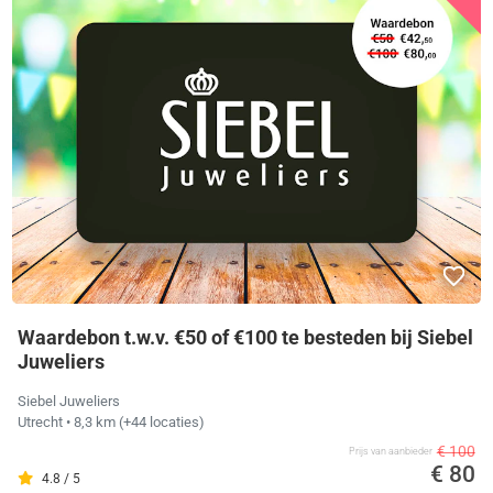
Waardebon t.w.v. €50 of €100 te besteden bij Siebel
Juweliers
Siebel Juweliers
Utrecht
• 8,3 km
(+44 locaties)
€ 100
Prijs van aanbieder
€ 80
4.8 / 5