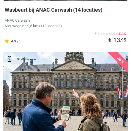
Wasbeurt bij ANAC Carwash (14 locaties)
ANAC Carwash
Nieuwegein
• 9,5 km
(+13 locaties)
€ 19
Prijs van aanbieder
€ 13
,95
4.9 / 5
26%