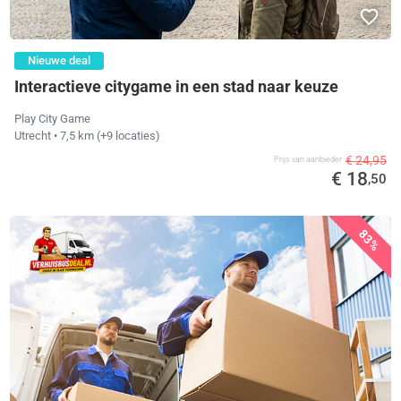
Nieuwe deal
Interactieve citygame in een stad naar keuze
Play City Game
Utrecht
• 7,5 km
(+9 locaties)
€ 24,95
Prijs van aanbieder
€ 18
,50
83%