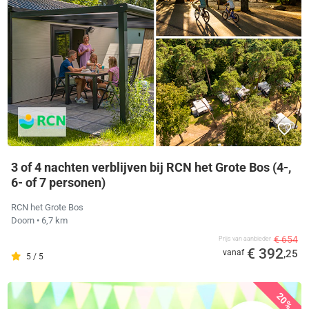
3 of 4 nachten verblijven bij RCN het Grote Bos (4-,
6- of 7 personen)
RCN het Grote Bos
Doorn
• 6,7 km
€ 654
Prijs van aanbieder
€ 392
vanaf
,25
5 / 5
20%