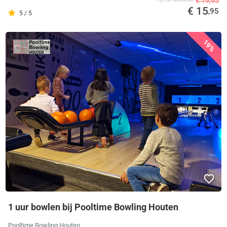
€ 19,95
Prijs van aanbieder
€ 15
,95
5 / 5
19%
1 uur bowlen bij Pooltime Bowling Houten
Pooltime Bowling Houten