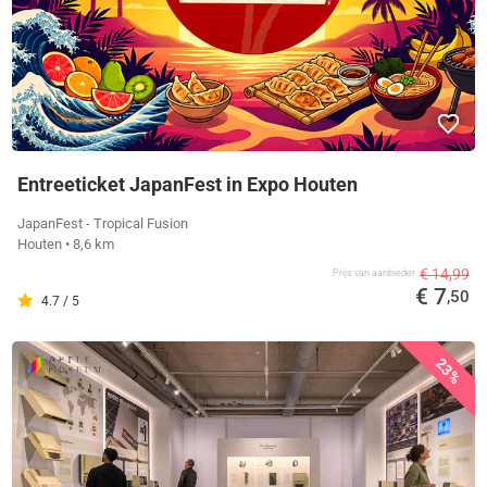
Entreeticket JapanFest in Expo Houten
JapanFest - Tropical Fusion
Houten
• 8,6 km
€ 14,99
Prijs van aanbieder
€ 7
,50
4.7 / 5
23%