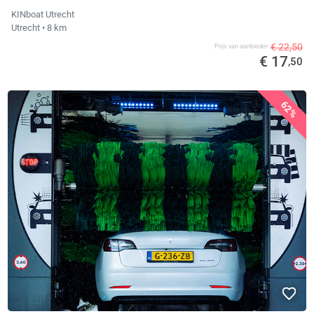
KINboat Utrecht
Utrecht
• 8 km
€ 22,50
Prijs van aanbieder
€ 17
,50
62%