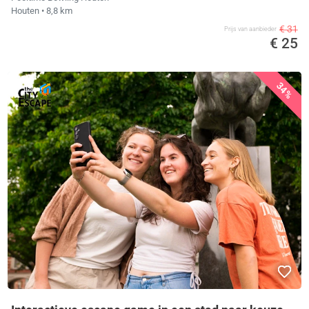
Houten
• 8,8 km
€ 31
Prijs van aanbieder
€ 25
34%