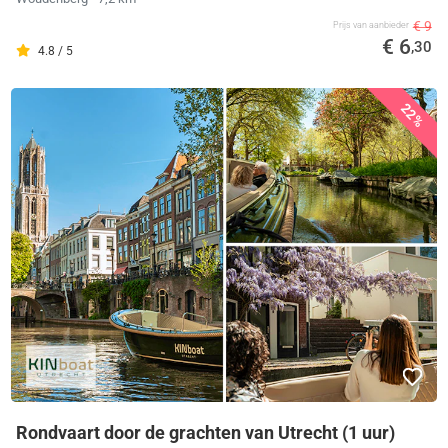
€ 9
Prijs van aanbieder
€ 6
,30
4.8 / 5
22%
Rondvaart door de grachten van Utrecht (1 uur)