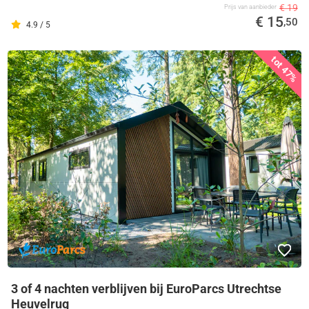
€ 19
Prijs van aanbieder
€ 15
,50
4.9 / 5
tot 47%
3 of 4 nachten verblijven bij EuroParcs Utrechtse
Heuvelrug