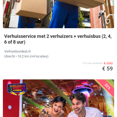
Verhuisservice met 2 verhuizers + verhuisbus (2, 4,
6 of 8 uur)
Verhuisbusdeal.nl
Utrecht
• 10,2 km
(+4 locaties)
€ 350
Prijs van aanbieder
€ 59
22%