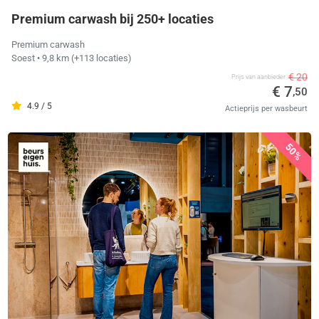
Premium carwash bij 250+ locaties
Premium carwash
Soest
• 9,8 km
(+113 locaties)
€ 20
Prijs van aanbieder
€ 7
,50
4.9 / 5
Actieprijs per wasbeurt
50%