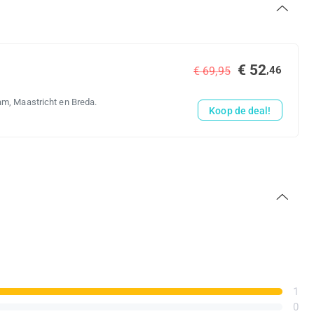
€ 52
,46
€ 69,95
m, Maastricht en Breda.
Koop de deal!
1
0