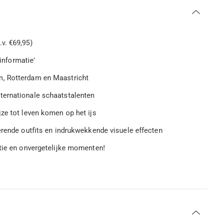
v. €69,95)
 informatie'
m, Rotterdam en Maastricht
ternationale schaatstalenten
ze tot leven komen op het ijs
erende outfits en indrukwekkende visuele effecten
atie en onvergetelijke momenten!