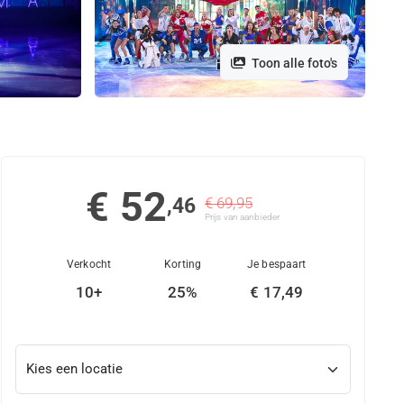
Toon alle foto's
€ 52
,46
€ 69,95
Prijs van aanbieder
Verkocht
Korting
Je bespaart
10+
25%
€ 17,49