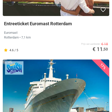
Entreeticket Euromast Rotterdam
Euromast
Rotterdam
• 7,1 km
€ 18
Prijs van aanbieder
€ 11
,50
4.6 / 5
17%