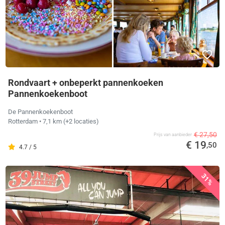
Rondvaart + onbeperkt pannenkoeken
Pannenkoekenboot
De Pannenkoekenboot
Rotterdam
• 7,1 km
(+2 locaties)
€ 27,50
Prijs van aanbieder
€ 19
,50
4.7 / 5
31%