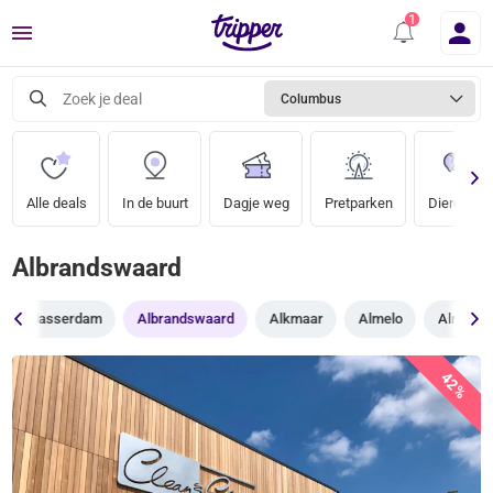
Menu
Zoek je deal
Columbus
Alle deals
In de buurt
Dagje weg
Pretparken
Dierentuin
Albrandswaard
Alblasserdam
Albrandswaard
Alkmaar
Almelo
Almere
42%