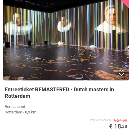
Entreeticket REMASTERED - Dutch masters in
Rotterdam
Remastered
Rotterdam
• 8,3 km
€ 24,50
Prijs van aanbieder
€ 18
,38