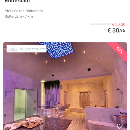
Rotterdam
Pizza Cruise Rotterdam
Rotterdam
• 7 km
€ 39,50
Prijs van aanbieder
€ 30
,95
63%