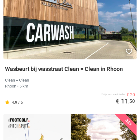
Wasbeurt bij wasstraat Clean = Clean in Rhoon
Clean = Clean
Rhoon
• 5 km
€ 20
Prijs van aanbieder
€ 11
,50
4.9 / 5
34%