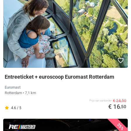
Entreeticket + euroscoop Euromast Rotterdam
Euromast
Rotterdam
• 7,1 km
€ 24,50
Prijs van aanbieder
€ 16
,50
4.6 / 5
25%