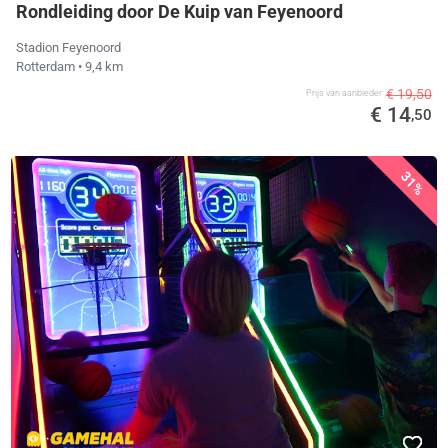
Rondleiding door De Kuip van Feyenoord
Stadion Feyenoord
Rotterdam
• 9,4 km
€ 19,50
Prijs van aanbieder
€ 14
,50
31%