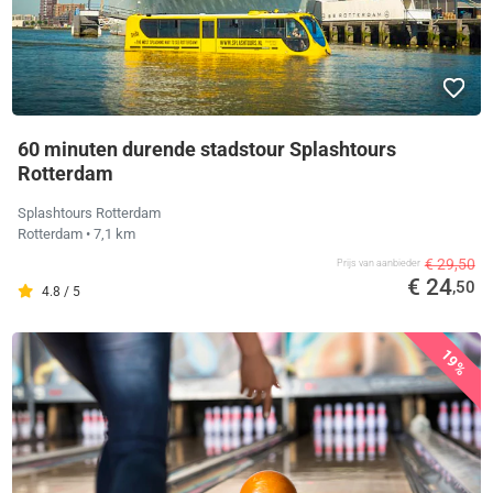
60 minuten durende stadstour Splashtours
Rotterdam
Splashtours Rotterdam
Rotterdam
• 7,1 km
€ 29,50
Prijs van aanbieder
€ 24
,50
4.8 / 5
19%