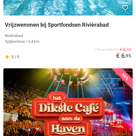
Vrijzwemmen bij Sportfondsen Rivièrabad
Rivièrabad
Spijkenisse
• 5,4 km
€ 8,70
Prijs van aanbieder
€ 6
,95
5 / 5
60%