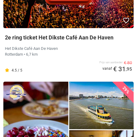
2e ring ticket Het Dikste Café Aan De Haven
Het Dikste Café Aan De Haven
Rotterdam
• 6,7 km
€ 80
Prijs van aanbieder
€ 31
vanaf
,95
4.5 / 5
29%