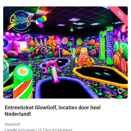
30%
Entreeticket GlowGolf, locaties door heel
Nederland!
GlowGolf
Capelle a/d IJssel
• 13,7 km
(+2 locaties)