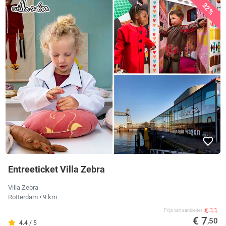
32%
Entreeticket Villa Zebra
Villa Zebra
Rotterdam
• 9 km
€ 11
Prijs van aanbieder
€ 7
,50
4.4 / 5