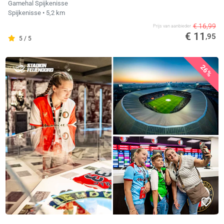
Gamehal Spijkenisse
Spijkenisse
• 5,2 km
€ 16,99
Prijs van aanbieder
€ 11
,95
5 / 5
26%