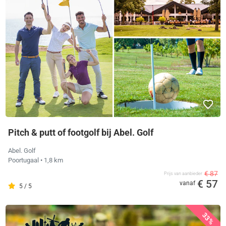
Pitch & putt of footgolf bij Abel. Golf
Abel. Golf
Poortugaal
• 1,8 km
€ 87
Prijs van aanbieder
€ 57
vanaf
5 / 5
33%