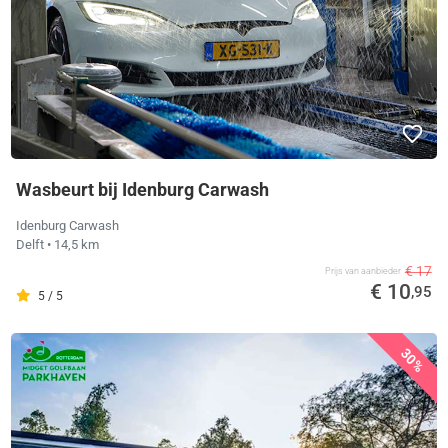
Wasbeurt bij Idenburg Carwash
Idenburg Carwash
Delft
• 14,5 km
€ 17
Prijs van aanbieder
€ 10
,95
5 / 5
30%