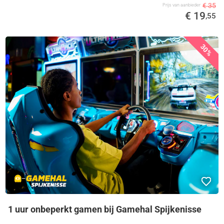
€ 35
Prijs van aanbieder
€ 19
,55
30%
1 uur onbeperkt gamen bij Gamehal Spijkenisse