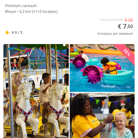
Premium carwash
Rhoon
• 5,2 km
(+113 locaties)
€ 20
Prijs van aanbieder
€ 7
,50
4.9 / 5
Actieprijs per wasbeurt
20%