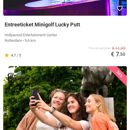
Entreeticket Minigolf Lucky Putt
Hollywood Entertainment Center
Rotterdam
• 9,6 km
€ 11,95
Prijs van aanbieder
€ 7
,50
4.7 / 5
34%