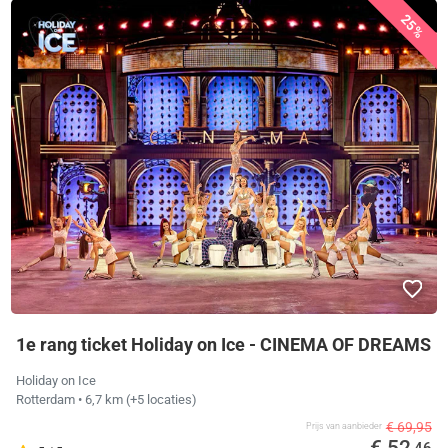
25%
1e rang ticket Holiday on Ice - CINEMA OF DREAMS
Holiday on Ice
Rotterdam
• 6,7 km
(+5 locaties)
€ 69,95
Prijs van aanbieder
€ 52
,46