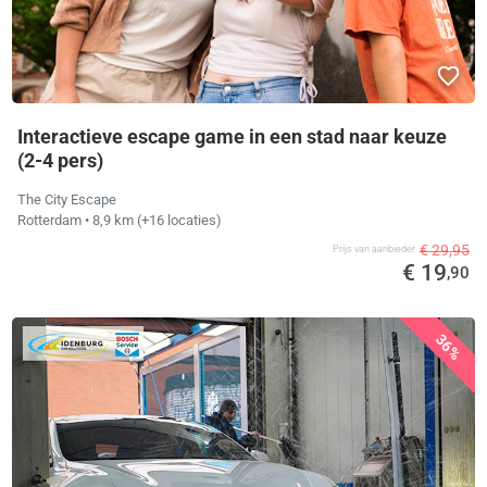
Interactieve escape game in een stad naar keuze
(2-4 pers)
The City Escape
Rotterdam
• 8,9 km
(+16 locaties)
€ 29,95
Prijs van aanbieder
€ 19
,90
36%