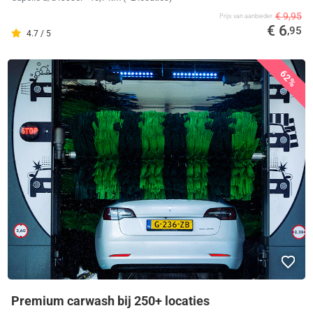
€ 9,95
Prijs van aanbieder
€ 6
,95
4.7 / 5
62%
Premium carwash bij 250+ locaties