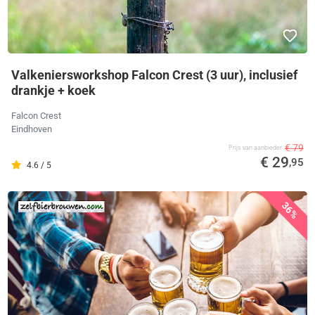
Valkeniersworkshop Falcon Crest (3 uur), inclusief
drankje + koek
Falcon Crest
Eindhoven
€ 79
Prijs van aanbieder
€ 29
,95
4.6 / 5
36%