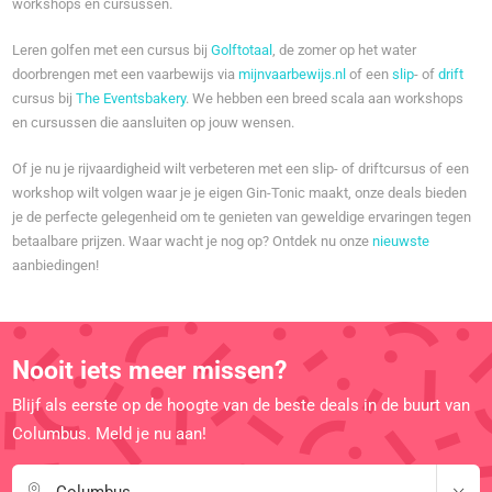
workshops en cursussen.
Leren golfen met een cursus bij
Golftotaal
, de zomer op het water
doorbrengen met een vaarbewijs via
mijnvaarbewijs.nl
of een
slip
- of
drift
cursus bij
The Eventsbakery
. We hebben een breed scala aan workshops
en cursussen die aansluiten op jouw wensen.
Of je nu je rijvaardigheid wilt verbeteren met een slip- of driftcursus of een
workshop wilt volgen waar je je eigen Gin-Tonic maakt, onze deals bieden
je de perfecte gelegenheid om te genieten van geweldige ervaringen tegen
betaalbare prijzen. Waar wacht je nog op? Ontdek nu onze
nieuwste
aanbiedingen!
Nooit iets meer missen?
Blijf als eerste op de hoogte van de beste deals in de buurt van
Columbus. Meld je nu aan!
Columbus