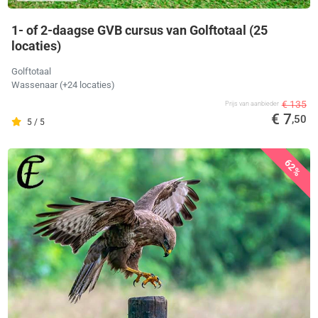
1- of 2-daagse GVB cursus van Golftotaal (25
locaties)
Golftotaal
Wassenaar (+24 locaties)
€ 135
Prijs van aanbieder
€ 7
,50
5 / 5
62%