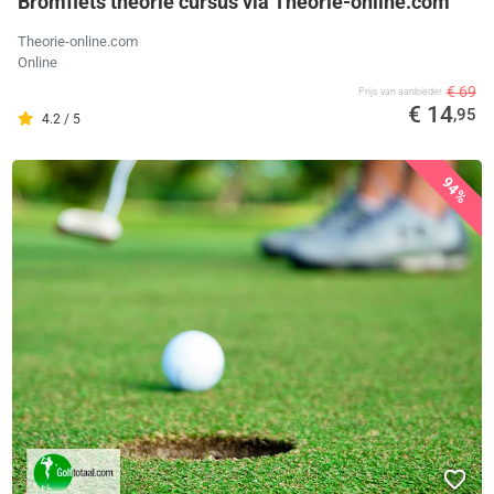
Bromfiets theorie cursus via Theorie-online.com
Theorie-online.com
Online
€ 69
Prijs van aanbieder
€ 14
,95
4.2 / 5
94%