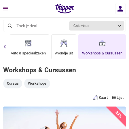
Menu
Zoek je deal
Columbus
n
Auto & speciaalzaken
Avondje uit
Workshops & Cursussen
Workshops & Cursussen
Cursus
Workshops
Kaart
Lijst
83%