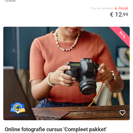
Online
€ 79,99
Prijs van aanbieder
€ 12
,99
91%
Online fotografie cursus 'Compleet pakket'