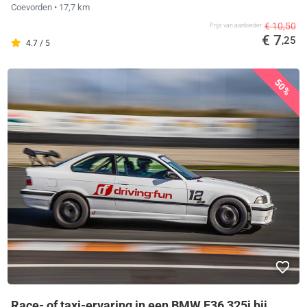
Coevorden
• 17,7 km
€ 10,50
Prijs van aanbieder
€ 7
,25
4.7 / 5
50%
Race- of taxi-ervaring in een BMW E36 325i bij