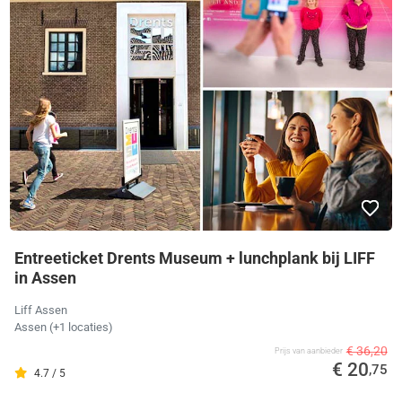
Entreeticket Drents Museum + lunchplank bij LIFF
in Assen
Liff Assen
Assen (+1 locaties)
€ 36,20
Prijs van aanbieder
€ 20
,75
4.7 / 5