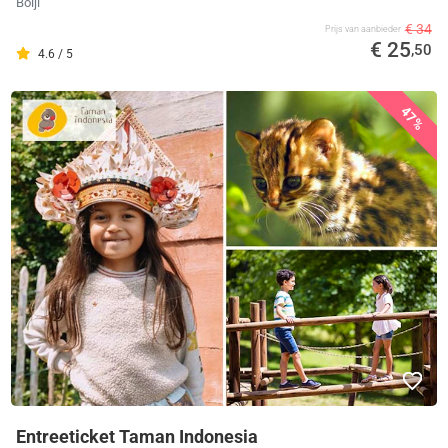
Boijl
€ 34
Prijs van aanbieder
€ 25
,50
4.6 / 5
47%
Entreeticket Taman Indonesia