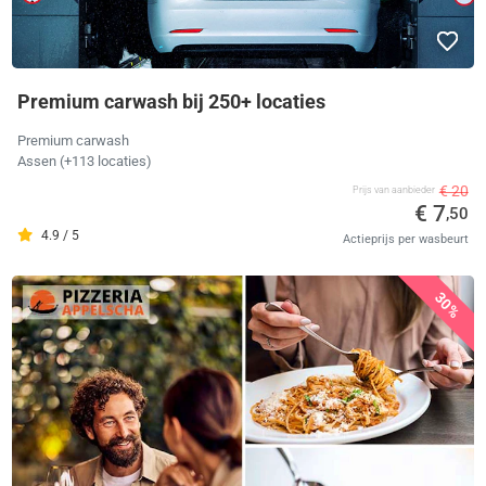
Premium carwash bij 250+ locaties
Premium carwash
Assen (+113 locaties)
€ 20
Prijs van aanbieder
€ 7
,50
4.9 / 5
Actieprijs per wasbeurt
30%