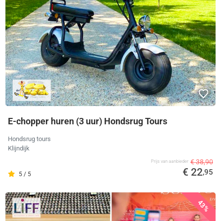
E-chopper huren (3 uur) Hondsrug Tours
Hondsrug tours
Klijndijk
€ 38,90
Prijs van aanbieder
€ 22
,95
5 / 5
43%