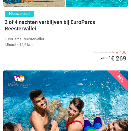
Nieuwe deal
3 of 4 nachten verblijven bij EuroParcs
Reestervallei
EuroParcs Reestervallei
IJhorst
• 14,6 km
€ 436
Prijs van aanbieder
€ 269
vanaf
26%