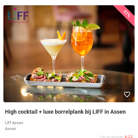
27%
High cocktail + luxe borrelplank bij LIFF in Assen
Liff Assen
Assen
€ 27
Prijs van aanbieder