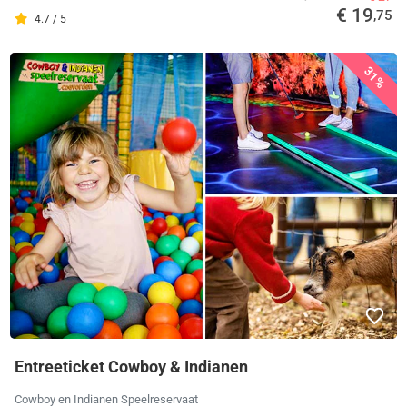
€ 19
,75
4.7 / 5
31%
Entreeticket Cowboy & Indianen
Cowboy en Indianen Speelreservaat