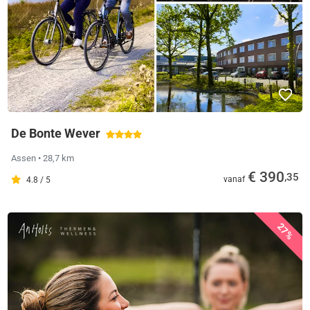
De Bonte Wever
Assen
• 28,7 km
€ 390
,35
vanaf
4.8 / 5
27%