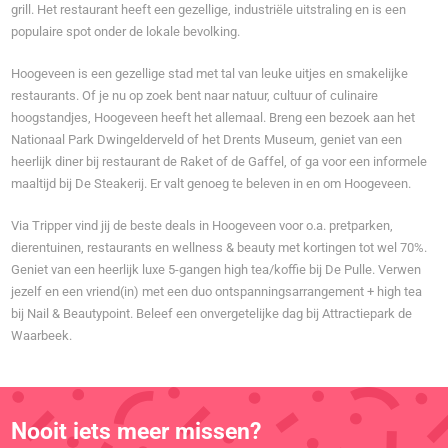
grill. Het restaurant heeft een gezellige, industriële uitstraling en is een
populaire spot onder de lokale bevolking.
Hoogeveen is een gezellige stad met tal van leuke uitjes en smakelijke
restaurants. Of je nu op zoek bent naar natuur, cultuur of culinaire
hoogstandjes, Hoogeveen heeft het allemaal. Breng een bezoek aan het
Nationaal Park Dwingelderveld of het Drents Museum, geniet van een
heerlijk diner bij restaurant de Raket of de Gaffel, of ga voor een informele
maaltijd bij De Steakerij. Er valt genoeg te beleven in en om Hoogeveen.
Via Tripper vind jij de beste deals in Hoogeveen voor o.a. pretparken,
dierentuinen, restaurants en wellness & beauty met kortingen tot wel 70%.
Geniet van een heerlijk luxe 5-gangen high tea/koffie bij De Pulle. Verwen
jezelf en een vriend(in) met een duo ontspanningsarrangement + high tea
bij Nail & Beautypoint. Beleef een onvergetelijke dag bij Attractiepark de
Waarbeek.
Nooit iets meer missen?