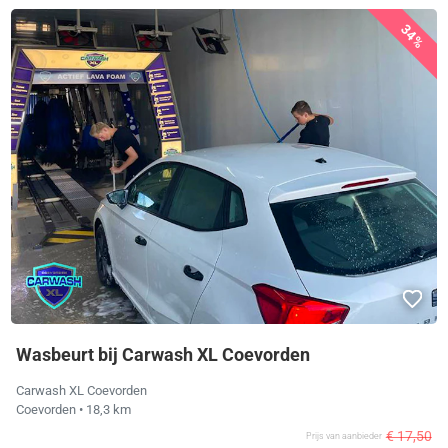
34%
Wasbeurt bij Carwash XL Coevorden
Carwash XL Coevorden
Coevorden
• 18,3 km
€ 17,50
Prijs van aanbieder