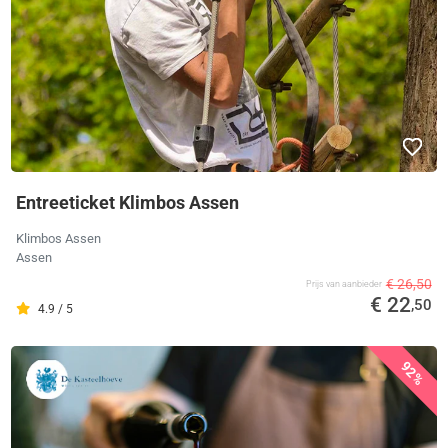
Entreeticket Klimbos Assen
Klimbos Assen
Assen
€ 26,50
Prijs van aanbieder
€ 22
,50
4.9 / 5
92%