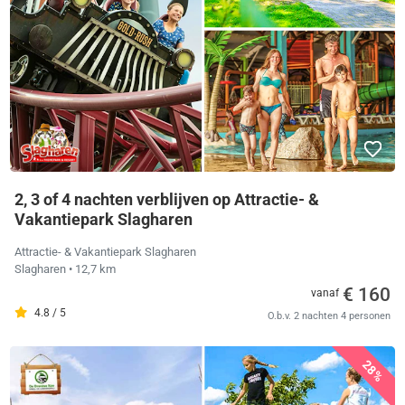
2, 3 of 4 nachten verblijven op Attractie- &
Vakantiepark Slagharen
Attractie- & Vakantiepark Slagharen
Slagharen
• 12,7 km
€ 160
vanaf
4.8 / 5
O.b.v. 2 nachten 4 personen
28%