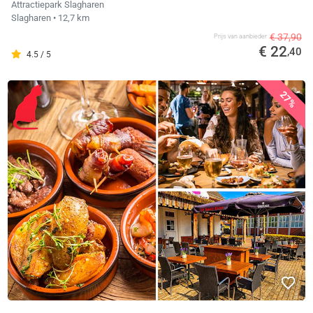
Attractiepark Slagharen
Slagharen
• 12,7 km
€ 37,90
Prijs van aanbieder
€ 22
,40
4.5 / 5
27%