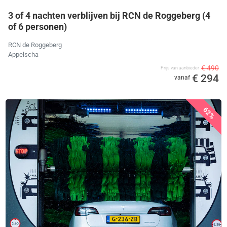
3 of 4 nachten verblijven bij RCN de Roggeberg (4
of 6 personen)
RCN de Roggeberg
Appelscha
€ 490
Prijs van aanbieder
€ 294
vanaf
62%