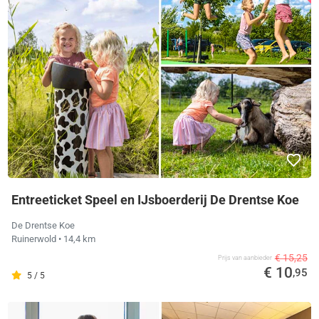
Entreeticket Speel en IJsboerderij De Drentse Koe
De Drentse Koe
Ruinerwold
• 14,4 km
€ 15,25
Prijs van aanbieder
€ 10
,95
5 / 5