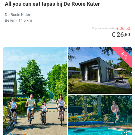
All you can eat tapas bij De Rooie Kater
De Rooie Kater
Beilen
• 14,5 km
€ 36,50
Prijs van aanbieder
€ 26
,50
38%