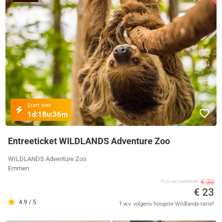
Start over
1d:
18u:
36m
Entreeticket WILDLANDS Adventure Zoo
WILDLANDS Adventure Zoo
Emmen
€ 30
Prijs van aanbieder
€ 23
4.9 / 5
T.w.v. volgens hoogste Wildlands-tarief