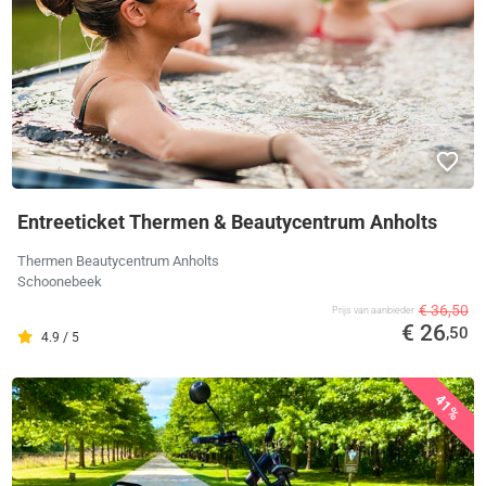
Entreeticket Thermen & Beautycentrum Anholts
Thermen Beautycentrum Anholts
Schoonebeek
€ 36,50
Prijs van aanbieder
€ 26
,50
4.9 / 5
41%