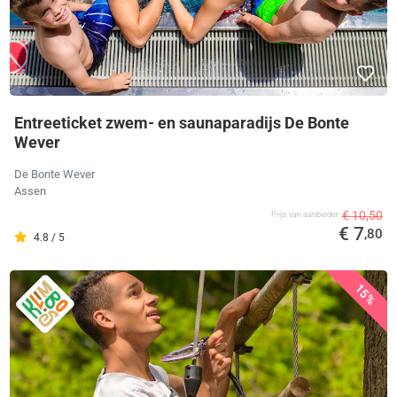
Entreeticket zwem- en saunaparadijs De Bonte
Wever
De Bonte Wever
Assen
€ 10,50
Prijs van aanbieder
€ 7
,80
4.8 / 5
15%