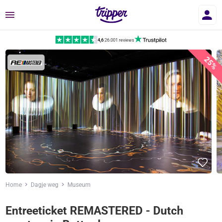
Menu
4,6
|
26.001 reviews
25%
Home
Dagje weg
Museum
Entreeticket REMASTERED - Dutch