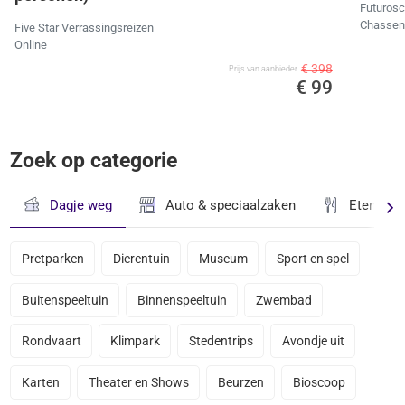
Futuros
Chassene
Five Star Verrassingsreizen
Online
€ 398
Prijs van aanbieder
€ 99
Zoek op categorie
Dagje weg
Auto & speciaalzaken
Eten & D
Pretparken
Dierentuin
Museum
Sport en spel
Buitenspeeltuin
Binnenspeeltuin
Zwembad
Rondvaart
Klimpark
Stedentrips
Avondje uit
Karten
Theater en Shows
Beurzen
Bioscoop