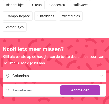
Binnenuitjes
Circus
Concerten
Halloween
Trampolinepark
Sinterklaas
Winteruitjes
Zomeruitjes
Nooit iets meer missen?
Blijf als eerste op de hoogte van de beste deals in de buurt van
Columbus. Meld je nu aan!
Columbus
Aanmelden