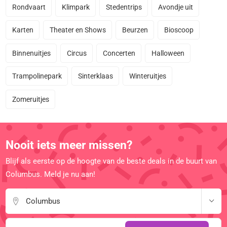
Rondvaart
Klimpark
Stedentrips
Avondje uit
Karten
Theater en Shows
Beurzen
Bioscoop
Binnenuitjes
Circus
Concerten
Halloween
Trampolinepark
Sinterklaas
Winteruitjes
Zomeruitjes
Nooit iets meer missen?
Blijf als eerste op de hoogte van de beste deals in de buurt van
Columbus. Meld je nu aan!
Columbus