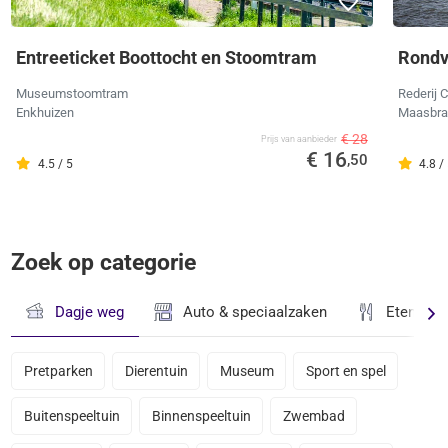
Entreeticket Boottocht en Stoomtram
Rondv
Museumstoomtram
Rederij 
Enkhuizen
Maasbra
€ 28
Prijs van aanbieder
€ 16
,50
4.5 / 5
4.8 /
Zoek op categorie
Dagje weg
Auto & speciaalzaken
Eten & D
Pretparken
Dierentuin
Museum
Sport en spel
Buitenspeeltuin
Binnenspeeltuin
Zwembad