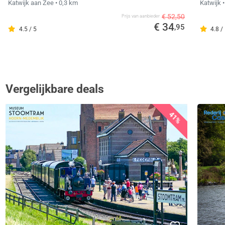
Katwijk aan Zee
• 0,3 km
Katwijk
€ 52,50
Prijs van aanbieder
€ 34
,95
4.5 / 5
4.8 /
Vergelijkbare deals
41%