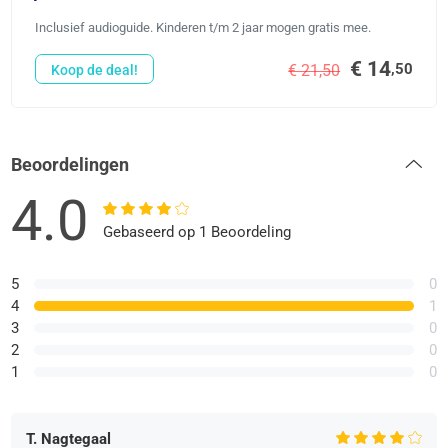
Inclusief audioguide. Kinderen t/m 2 jaar mogen gratis mee.
€ 14
,50
€ 21,50
Koop de deal!
Beoordelingen
4.0
Gebaseerd op 1 Beoordeling
5
0
4
1
3
0
2
0
1
0
T. Nagtegaal