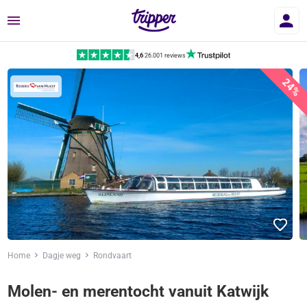
Menu
4,6
|
26.001 reviews
24%
Home
Dagje weg
Rondvaart
Molen- en merentocht vanuit Katwijk