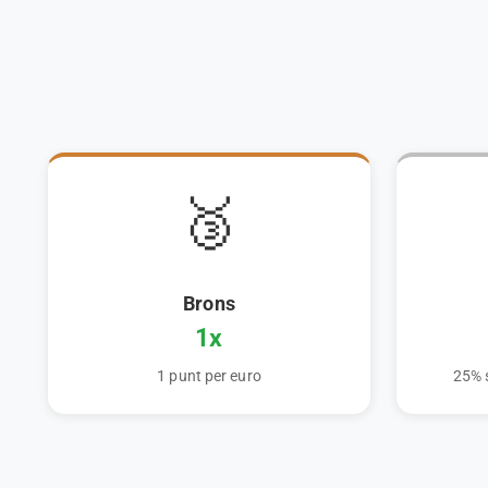
🥉
Brons
1x
1 punt per euro
25% 