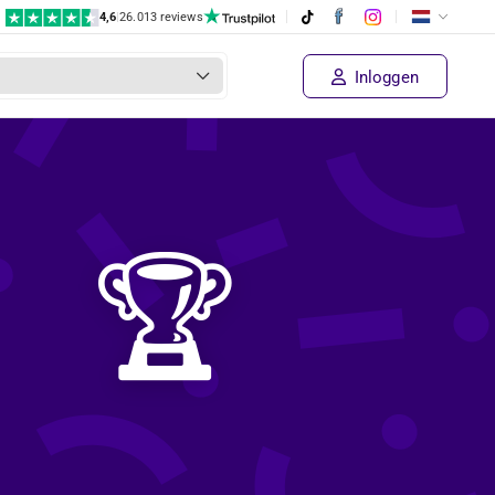
4,6
|
26.013 reviews
Inloggen
🏆