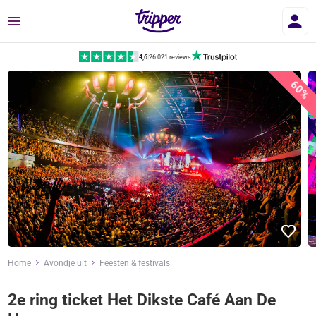
Menu
4,6
|
26.021 reviews
60%
Home
Avondje uit
Feesten & festivals
2e ring ticket Het Dikste Café Aan De