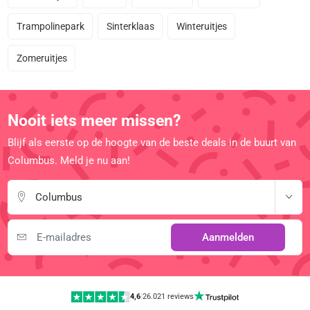
Trampolinepark
Sinterklaas
Winteruitjes
Zomeruitjes
Nooit iets meer missen?
Blijf als eerste op de hoogte van de beste deals in de buurt van
Columbus. Meld je nu aan!
Columbus
Aanmelden
4,6
|
26.021 reviews