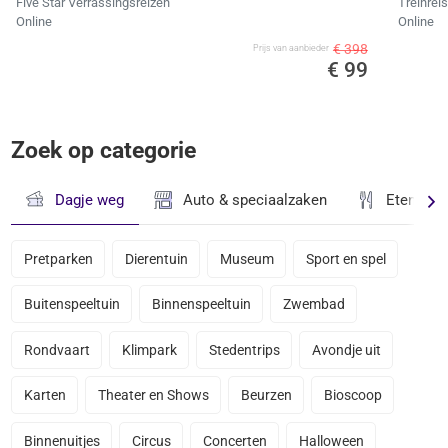
Five Star Verrassingsreizen
Treinrei
Online
Online
€ 398
Prijs van aanbieder
€ 99
Zoek op categorie
Dagje weg
Auto & speciaalzaken
Eten & D
Pretparken
Dierentuin
Museum
Sport en spel
Buitenspeeltuin
Binnenspeeltuin
Zwembad
Rondvaart
Klimpark
Stedentrips
Avondje uit
Karten
Theater en Shows
Beurzen
Bioscoop
Binnenuitjes
Circus
Concerten
Halloween