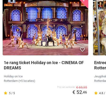
1e rang ticket Holiday on Ice - CINEMA OF
Entre
DREAMS
Rotte
Holiday on Ice
Jeugdva
Rotterdam (+5 locaties)
Rotterd
€ 69,95
Prijs van aanbieder
€ 52
,46
5 / 5
4.8 /