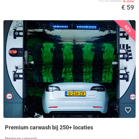
€ 350
Prijs van aanbieder
€ 59
62%
Premium carwash bij 250+ locaties
Premium carwash