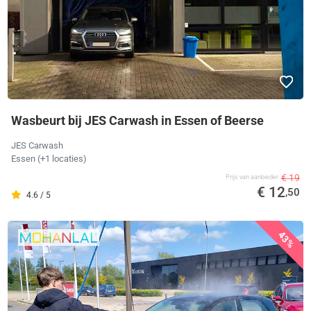
Wasbeurt bij JES Carwash in Essen of Beerse
JES Carwash
Essen (+1 locaties)
€ 19
Prijs van aanbieder
€ 12
,50
4.6 / 5
43%