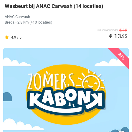
Wasbeurt bij ANAC Carwash (14 locaties)
ANAC Carwash
Breda
• 2,8 km
(+13 locaties)
€ 19
Prijs van aanbieder
€ 13
,95
4.9 / 5
25%