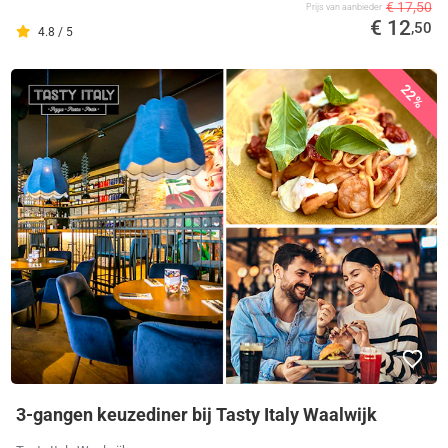
€ 17,50
Prijs van aanbieder
€ 12
,50
4.8 / 5
22%
3-gangen keuzediner bij Tasty Italy Waalwijk