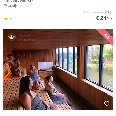
Tasty Italy Waalwijk
Waalwijk
€ 32
Prijs van aanbieder
€ 24
,95
5 / 5
30%