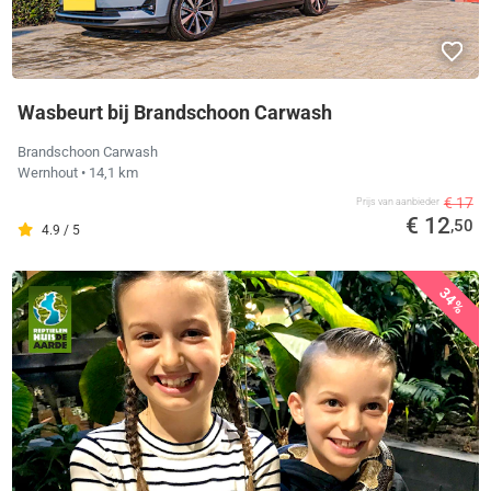
Wasbeurt bij Brandschoon Carwash
Brandschoon Carwash
Wernhout
• 14,1 km
€ 17
Prijs van aanbieder
€ 12
,50
4.9 / 5
34%