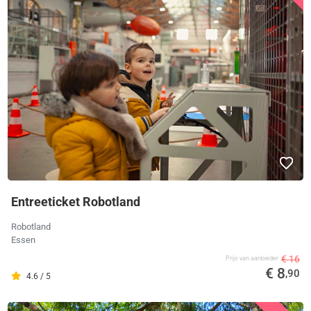
Entreeticket Robotland
Robotland
Essen
€ 16
Prijs van aanbieder
€ 8
,90
4.6 / 5