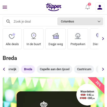
Menu
Zoek je deal
Columbus
Alle deals
In de buurt
Dagje weg
Pretparken
Dierentuin
Breda
Beverwijk
Breda
Capelle aan den Ijssel
Castricum
Delft
20%