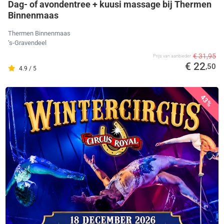
Dag- of avondentree + kuusi massage bij Thermen
Binnenmaas
Thermen Binnenmaas
‘s-Gravendeel
€ 31,95
Prijs van aanbieder
€ 22
,50
4.9 / 5
43%