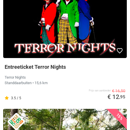
Entreeticket Terror Nights
Terror Nights
Standdaarbuiten
• 15,6 km
€ 16,50
Prijs van aanbieder
€ 12
,95
3.5 / 5
15%