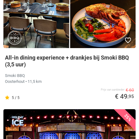
All-in dining experience + drankjes bij Smoki BBQ
(3,5 uur)
Smoki BBQ
Oosterhout
• 11,5 km
€ 60
Prijs van aanbieder
€ 49
,95
5 / 5
25%