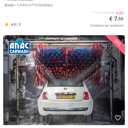
Breda
• 1,6 km
(+113 locaties)
€ 20
Prijs van aanbieder
€ 7
,50
4.9 / 5
Actieprijs per wasbeurt
27%