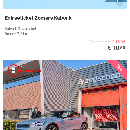
Entreeticket Zomers Kabonk
Kabonk Stuiterstad
Breda
• 7,2 km
€ 13,95
Prijs van aanbieder
€ 10
,50
26%