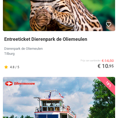
Entreeticket Dierenpark de Oliemeulen
Dierenpark de Oliemeulen
Tilburg
€ 14,50
Prijs van aanbieder
€ 10
,95
4.8 / 5
18%