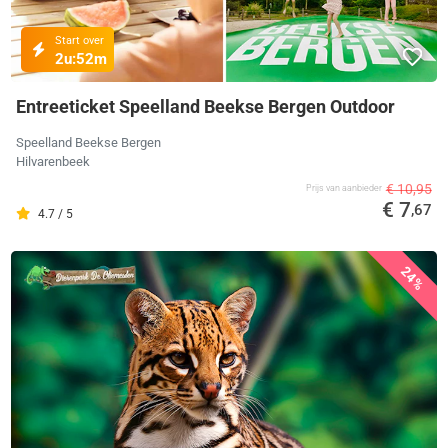
Start over
2u:
52m
Entreeticket Speelland Beekse Bergen Outdoor
Speelland Beekse Bergen
Hilvarenbeek
€ 10,95
Prijs van aanbieder
€ 7
,67
4.7 / 5
24%