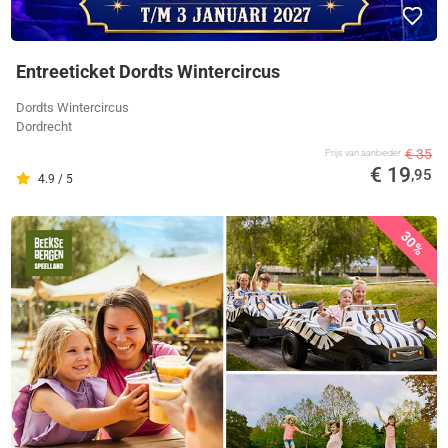
Entreeticket Dordts Wintercircus
Dordts Wintercircus
Dordrecht
€ 35
Prijs van aanbieder
€ 19
,95
4.9 / 5
30%