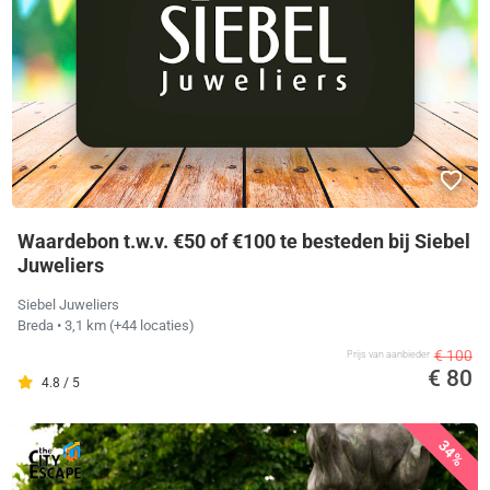
Waardebon t.w.v. €50 of €100 te besteden bij Siebel
Juweliers
Siebel Juweliers
Breda
• 3,1 km
(+44 locaties)
€ 100
Prijs van aanbieder
€ 80
4.8 / 5
34%