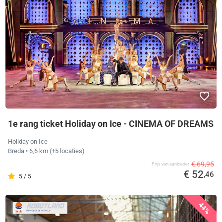
1e rang ticket Holiday on Ice - CINEMA OF DREAMS
Holiday on Ice
Breda
• 6,6 km
(+5 locaties)
€ 69,95
Prijs van aanbieder
€ 52
,46
5 / 5
44%