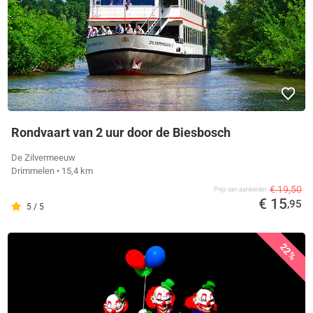
Rondvaart van 2 uur door de Biesbosch
De Zilvermeeuw
Drimmelen
• 15,4 km
€ 19,50
Prijs van aanbieder
€ 15
,95
5 / 5
22%