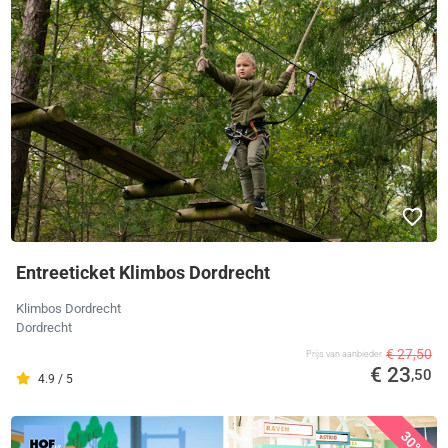
Entreeticket Klimbos Dordrecht
Klimbos Dordrecht
Dordrecht
€ 27,50
Prijs van aanbieder
€ 23
,50
4.9 / 5
30%