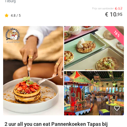
Tilburg
€ 17
Prijs van aanbieder
€ 10
,95
4.8 / 5
16%
2 uur all you can eat Pannenkoeken Tapas bij