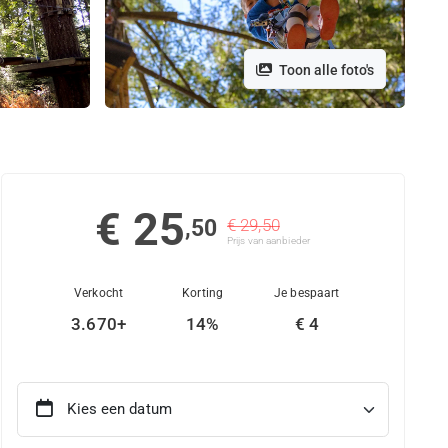
Toon alle foto's
€ 25
,50
€ 29,50
Prijs van aanbieder
Verkocht
Korting
Je bespaart
3.670+
14%
€ 4
Kies een datum