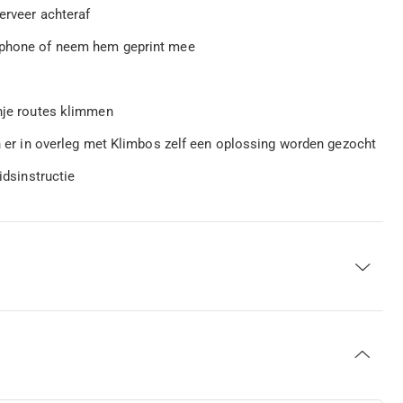
serveer achteraf
rtphone of neem hem geprint mee
anje routes klimmen
an er in overleg met Klimbos zelf een oplossing worden gezocht
idsinstructie