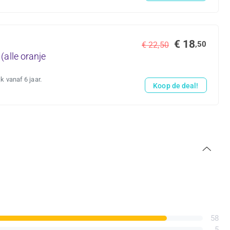
€ 18
,50
€ 22,50
(alle oranje
k vanaf 6 jaar.
Koop de deal!
58
5