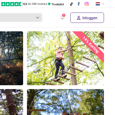
4,6
|
26.048 reviews
Inloggen
14% Korting