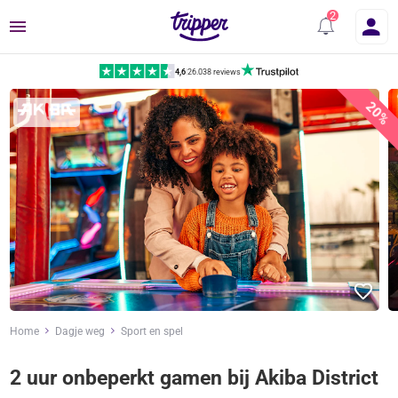
Menu
4,6
|
26.038 reviews
20%
Home
Dagje weg
Sport en spel
2 uur onbeperkt gamen bij Akiba District