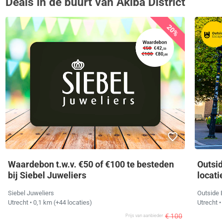
Deals in de buurt van Akiba District
20%
Waardebon t.w.v. €50 of €100 te besteden
Outsi
bij Siebel Juweliers
locati
Siebel Juweliers
Outside
Utrecht
• 0,1 km
(+44 locaties)
Utrecht
•
€ 100
Prijs van aanbieder