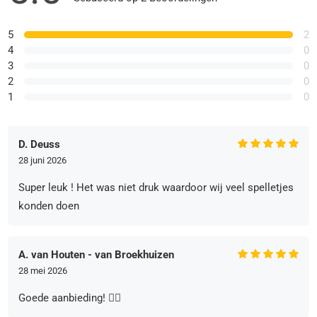
5
2
4
0
3
0
2
0
1
0
D. Deuss
28 juni 2026
Super leuk ! Het was niet druk waardoor wij veel spelletjes
konden doen
A. van Houten - van Broekhuizen
28 mei 2026
Goede aanbieding! 👍🏻