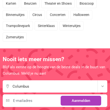
Karten
Beurzen
Theater en Shows
Bioscoop
Binnenuitjes
Circus
Concerten
Halloween
Trampolinepark
Sinterklaas
Winteruitjes
Zomeruitjes
Nooit iets meer missen?
Blijf als eerste op de hoogte van de beste deals in de buurt van
Columbus. Meld je nu aan!
Columbus
Aanmelden