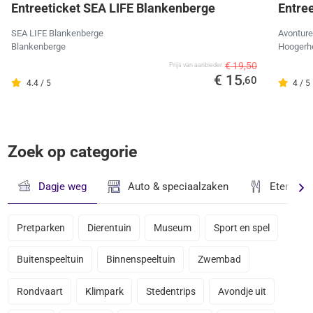
Entreeticket SEA LIFE Blankenberge
Entre
SEA LIFE Blankenberge
Avonture
Blankenberge
Hoogerh
€ 19,50
Prijs van aanbieder
€ 15
,60
4.4 / 5
4 / 5
Zoek op categorie
Dagje weg
Auto & speciaalzaken
Eten & D
Pretparken
Dierentuin
Museum
Sport en spel
Buitenspeeltuin
Binnenspeeltuin
Zwembad
Rondvaart
Klimpark
Stedentrips
Avondje uit