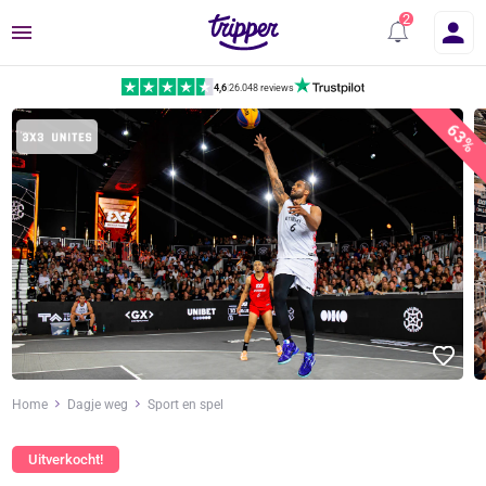
Menu
4,6
|
26.048 reviews
63%
Home
Dagje weg
Sport en spel
Uitverkocht!