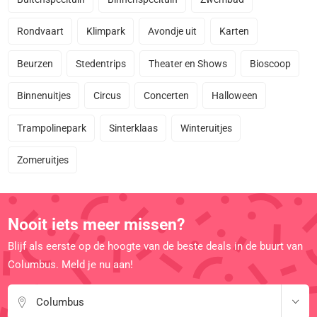
Rondvaart
Klimpark
Avondje uit
Karten
Beurzen
Stedentrips
Theater en Shows
Bioscoop
Binnenuitjes
Circus
Concerten
Halloween
Trampolinepark
Sinterklaas
Winteruitjes
Zomeruitjes
Nooit iets meer missen?
Blijf als eerste op de hoogte van de beste deals in de buurt van
Columbus. Meld je nu aan!
Columbus