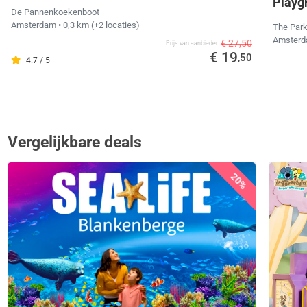
Playg
De Pannenkoekenboot
Amsterdam
• 0,3 km
(+2 locaties)
The Par
Amster
€ 27,50
Prijs van aanbieder
€ 19
,50
4.7 / 5
Vergelijkbare deals
20%