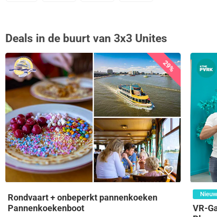
Deals in de buurt van 3x3 Unites
29%
Nieuw
Rondvaart + onbeperkt pannenkoeken
VR-Ga
Pannenkoekenboot