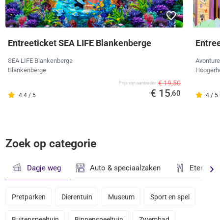
Entreeticket SEA LIFE Blankenberge
Entre
SEA LIFE Blankenberge
Avonture
Blankenberge
Hoogerh
€ 19,50
Prijs van aanbieder
€ 15
,60
4.4 / 5
4 / 5
Zoek op categorie
Dagje weg
Auto & speciaalzaken
Eten & D
Pretparken
Dierentuin
Museum
Sport en spel
Buitenspeeltuin
Binnenspeeltuin
Zwembad