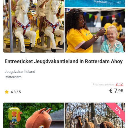
Entreeticket Jeugdvakantieland in Rotterdam Ahoy
Jeugdvakantieland
Rotterdam
€ 10
Prijs van aanbieder
€ 7
,95
4.8 / 5
37%