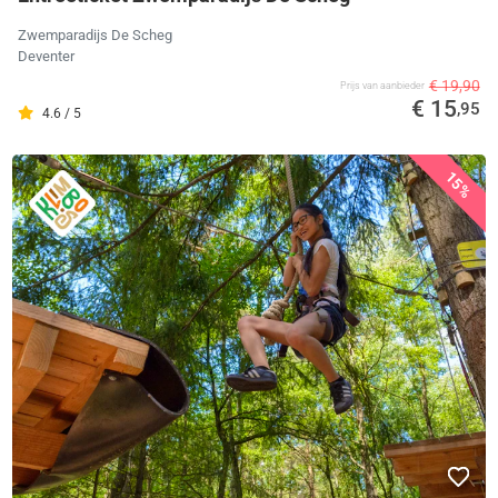
Zwemparadijs De Scheg
Deventer
€ 19,90
Prijs van aanbieder
€ 15
,95
4.6 / 5
15%