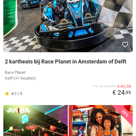
2 kartheats bij Race Planet in Amsterdam of Delft
Race Planet
Delft (+1 locaties)
€ 41,50
Prijs van aanbieder
€ 24
,95
4.7 / 5
20%