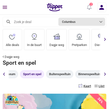
Menu
Zoek je deal
Columbus
Alle deals
In de buurt
Dagje weg
Pretparken
Dierentuin
Dagje weg
Sport en spel
Museum
Sport en spel
Buitenspeeltuin
Binnenspeeltuin
Kaart
Lijst
34%