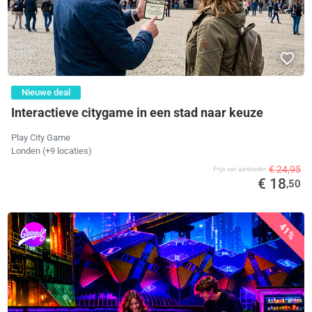
Nieuwe deal
Interactieve citygame in een stad naar keuze
Play City Game
Londen (+9 locaties)
€ 24,95
Prijs van aanbieder
€ 18
,50
41%