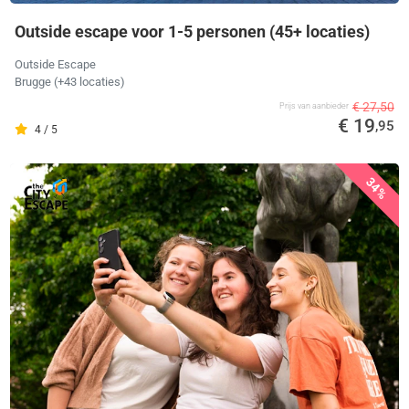
Outside escape voor 1-5 personen (45+ locaties)
Outside Escape
Brugge (+43 locaties)
€ 27,50
Prijs van aanbieder
€ 19
,95
4 / 5
34%