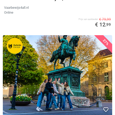
Vaarbewijs4all.nl
Online
€ 79,99
Prijs van aanbieder
€ 12
,99
27%