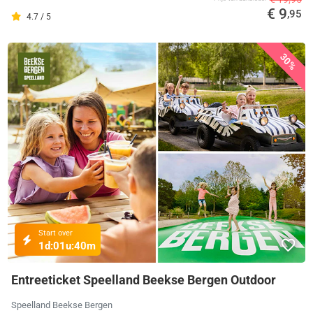
€ 9
,95
4.7 / 5
30%
Start over
1d:
01u:
40m
Entreeticket Speelland Beekse Bergen Outdoor
Speelland Beekse Bergen