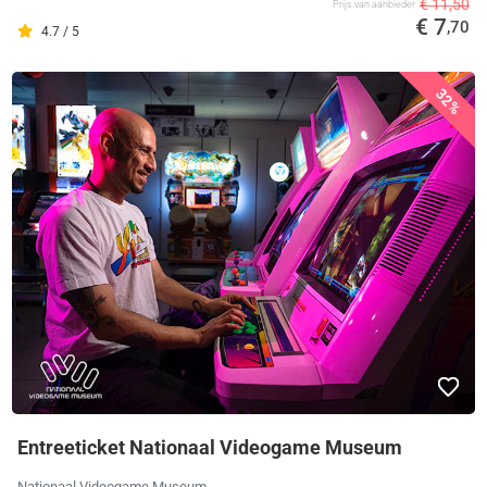
€ 11,50
Prijs van aanbieder
€ 7
,70
4.7 / 5
32%
Entreeticket Nationaal Videogame Museum
Nationaal Videogame Museum