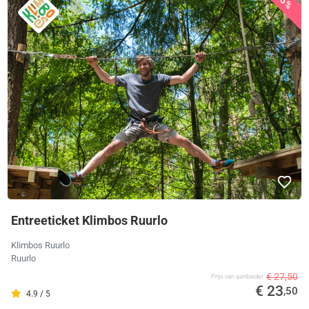
15%
Entreeticket Klimbos Ruurlo
Klimbos Ruurlo
Ruurlo
€ 27,50
Prijs van aanbieder
€ 23
,50
4.9 / 5