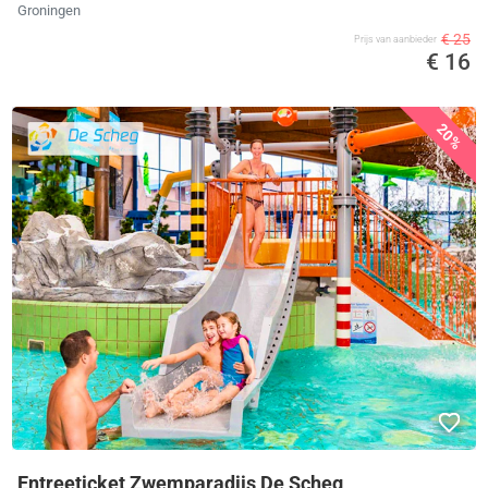
Groningen
€ 25
Prijs van aanbieder
€ 16
20%
Entreeticket Zwemparadijs De Scheg