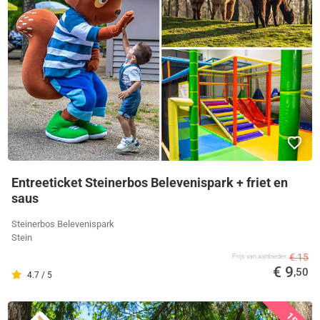
Entreeticket Steinerbos Belevenispark + friet en
saus
Steinerbos Belevenispark
Stein
€ 15
Prijs van aanbieder
€ 9
,50
4.7 / 5