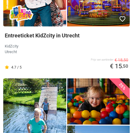
Entreeticket KidZcity in Utrecht
KidZcity
Utrecht
€ 18,50
Prijs van aanbieder
€ 15
,50
4.7 / 5
25%