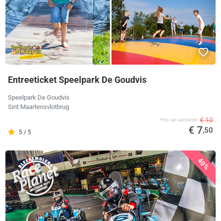
Entreeticket Speelpark De Goudvis
Speelpark De Goudvis
Sint Maartensvlotbrug
€ 10
Prijs van aanbieder
€ 7
,50
5 / 5
40%