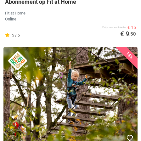
Abonnement op Fit at Home
Fit at Home
Online
€ 15
Prijs van aanbieder
€ 9
,50
5 / 5
14%