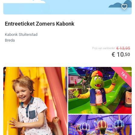
Entreeticket Zomers Kabonk
Kabonk Stuiterstad
Breda
€ 13,95
Prijs van aanbieder
€ 10
,50
16%