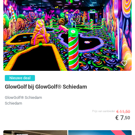
Nieuwe deal
GlowGolf bij GlowGolf® Schiedam
GlowGolf® Schiedam
Schiedam
€ 11,50
Prijs van aanbieder
€ 7
,50