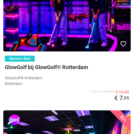
Nieuwe deal
GlowGolf bij GlowGolf® Rotterdam
GlowGolf® Rotterdam
Rotterdam
€ 13,50
Prijs van aanbieder
€ 7
,95
35%