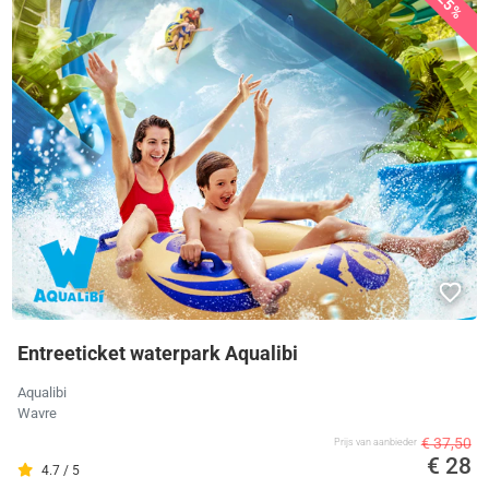
25%
Entreeticket waterpark Aqualibi
Aqualibi
Wavre
€ 37,50
Prijs van aanbieder
€ 28
4.7 / 5