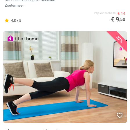
Zoetermeer
€ 14
Prijs van aanbieder
€ 9
,50
4.8 / 5
37%