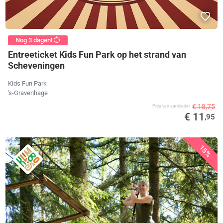
Nog 3 dagen! ⏱️
Entreeticket Kids Fun Park op het strand van
Scheveningen
Kids Fun Park
's-Gravenhage
€ 18,75
Prijs van aanbieder
€ 11
,95
15%