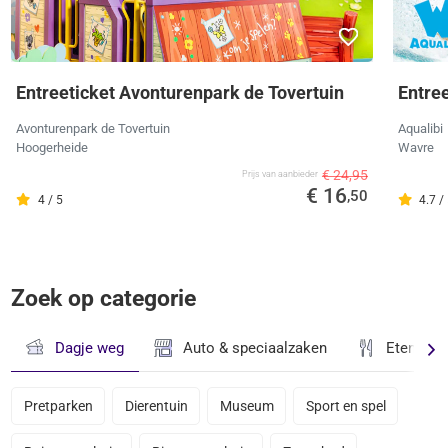
Entreeticket Avonturenpark de Tovertuin
Entree
Avonturenpark de Tovertuin
Aqualibi
Hoogerheide
Wavre
€ 24,95
Prijs van aanbieder
€ 16
,50
4 / 5
4.7 /
Zoek op categorie
Dagje weg
Auto & speciaalzaken
Eten & D
Pretparken
Dierentuin
Museum
Sport en spel