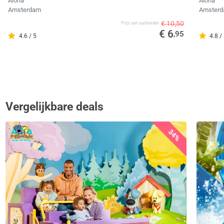
Aloha
Aloha
Amsterdam
Amster
€ 10,50
Prijs van aanbieder
€ 6
,95
4.6 / 5
4.8 /
Vergelijkbare deals
34%