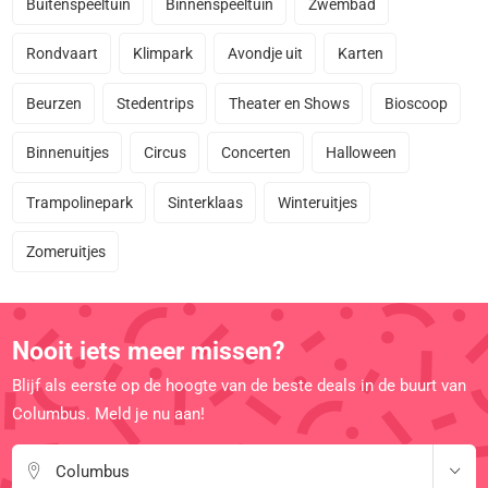
Buitenspeeltuin
Binnenspeeltuin
Zwembad
Rondvaart
Klimpark
Avondje uit
Karten
Beurzen
Stedentrips
Theater en Shows
Bioscoop
Binnenuitjes
Circus
Concerten
Halloween
Trampolinepark
Sinterklaas
Winteruitjes
Zomeruitjes
Nooit iets meer missen?
Blijf als eerste op de hoogte van de beste deals in de buurt van
Columbus. Meld je nu aan!
Columbus