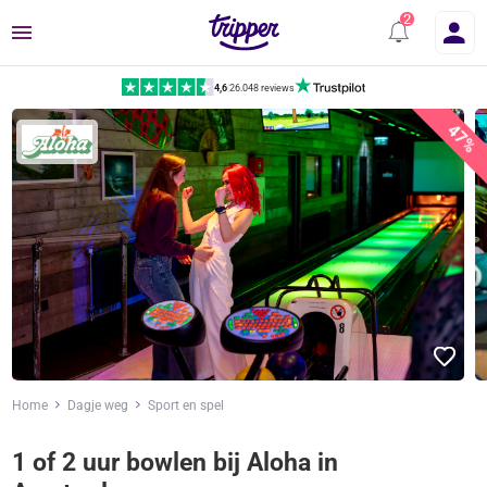
Menu
4,6
|
26.048 reviews
47%
Home
Dagje weg
Sport en spel
1 of 2 uur bowlen bij Aloha in