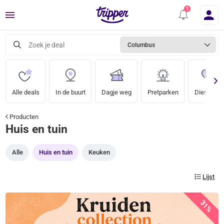
Menu
Zoek je deal
Columbus
Alle deals
In de buurt
Dagje weg
Pretparken
Dierentuin
Producten
Huis en tuin
Alle
Huis en tuin
Keuken
Lijst
31%