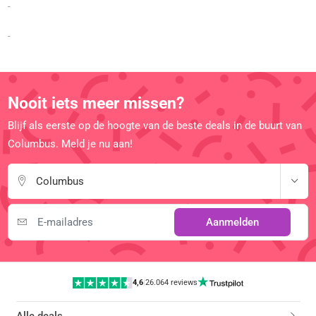
-
-
Nooit iets meer missen?
Blijf als eerste op de hoogte van de beste deals in de buurt van
Columbus. Meld je nu aan!
Columbus
Aanmelden
4,6
|
26.064 reviews