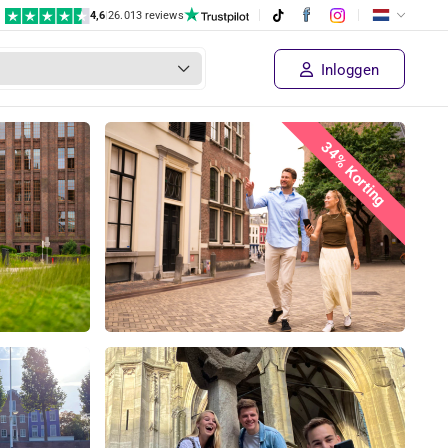
4,6
|
26.013 reviews
Inloggen
34% Korting