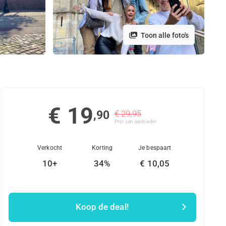
Toon alle foto's
€ 19
,90
€ 29,95
Prijs van aanbieder
Verkocht
Korting
Je bespaart
10+
34%
€ 10,05
Koop de deal!