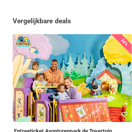
Vergelijkbare deals
34%
Entreeticket Avonturenpark de Tovertuin