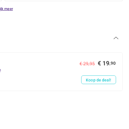
ijk meer
€ 19
,90
€ 29,95
e
Koop de deal!