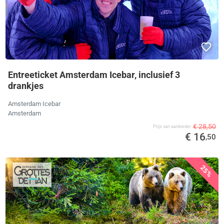
Entreeticket Amsterdam Icebar, inclusief 3
drankjes
Amsterdam Icebar
Amsterdam
€ 28,50
Prijs van aanbieder
€ 16
,50
25%