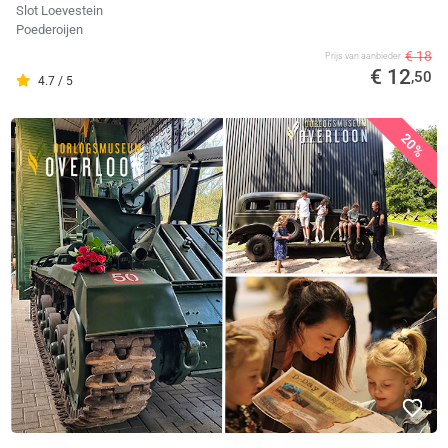
Slot Loevestein
Poederoijen
€ 18
Prijs van aanbieder
€ 12
,50
4.7 / 5
20%