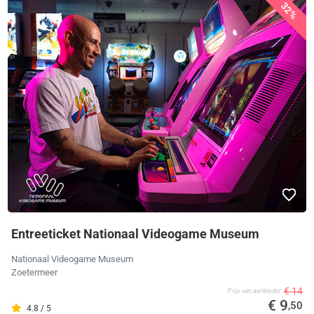
32%
Entreeticket Nationaal Videogame Museum
Nationaal Videogame Museum
Zoetermeer
€ 14
Prijs van aanbieder
€ 9
,50
4.8 / 5