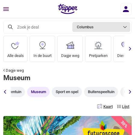
Menu
Zoek je deal
Columbus
Alle deals
In de buurt
Dagje weg
Pretparken
Dierentuin
Dagje weg
Museum
Dierentuin
Museum
Sport en spel
Buitenspeeltuin
Binnen
Kaart
Lijst
30%