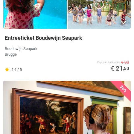
Entreeticket Boudewijn Seapark
Boudewijn Seapark
Brugge
€ 33
Prijs van aanbieder
€ 21
,50
4.6 / 5
36%