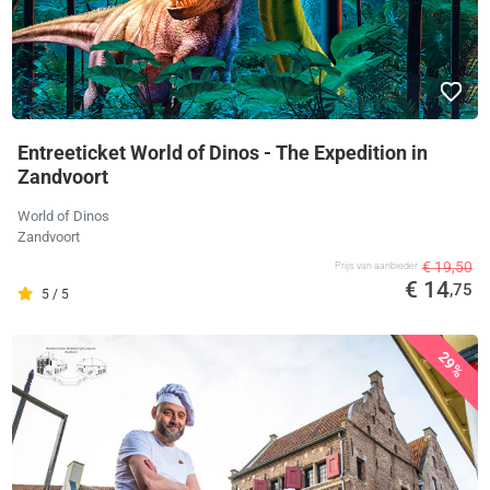
Entreeticket World of Dinos - The Expedition in
Zandvoort
World of Dinos
Zandvoort
€ 19,50
Prijs van aanbieder
€ 14
,75
5 / 5
29%