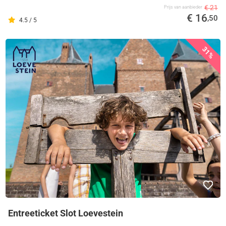
€ 21
Prijs van aanbieder
€ 16
,50
4.5 / 5
31%
Entreeticket Slot Loevestein