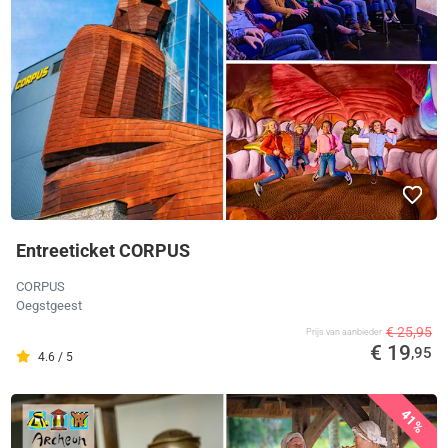
Entreeticket CORPUS
CORPUS
Oegstgeest
€ 25,95
Prijs van aanbieder
€ 19
,95
4.6 / 5
41%