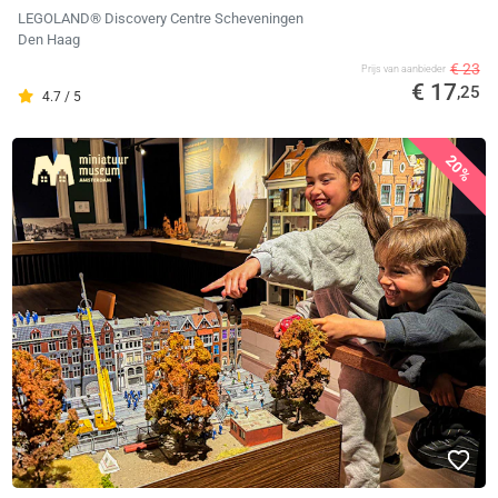
LEGOLAND® Discovery Centre Scheveningen
Den Haag
€ 23
Prijs van aanbieder
€ 17
,25
4.7 / 5
20%