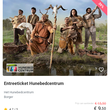
39%
Entreeticket Hunebedcentrum
Het Hunebedcentrum
Borger
€ 15,50
Prijs van aanbieder
€ 9
,50
4.7 / 5