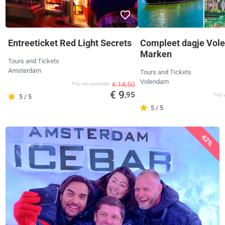
Entreeticket Red Light Secrets
Compleet dagje Vol
Marken
Tours and Tickets
Amsterdam
Tours and Tickets
Volendam
€ 14,50
Prijs van aanbieder
€ 9
,95
Prijs
5 / 5
5 / 5
42%