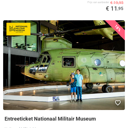
€ 19,95
Prijs van aanbieder
€ 11
,95
18%
Entreeticket Nationaal Militair Museum