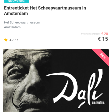
Nieuwe deal
Entreeticket Het Scheepvaartmuseum in
Amsterdam
Het Scheepvaartmuseum
Amsterdam
€ 20
Prijs van aanbieder
€ 15
4.7 / 5
29%