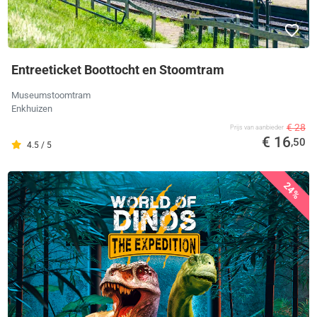
Entreeticket Boottocht en Stoomtram
Museumstoomtram
Enkhuizen
€ 28
Prijs van aanbieder
€ 16
,50
4.5 / 5
24%