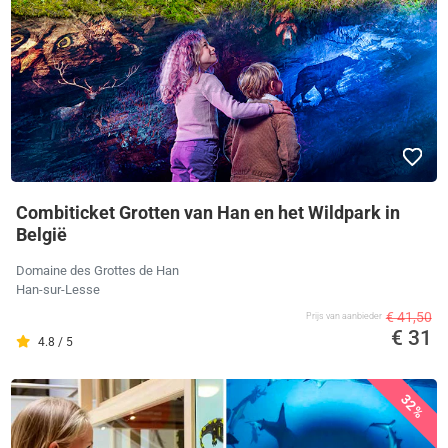
Combiticket Grotten van Han en het Wildpark in
België
Domaine des Grottes de Han
Han-sur-Lesse
€ 41,50
Prijs van aanbieder
€ 31
4.8 / 5
32%