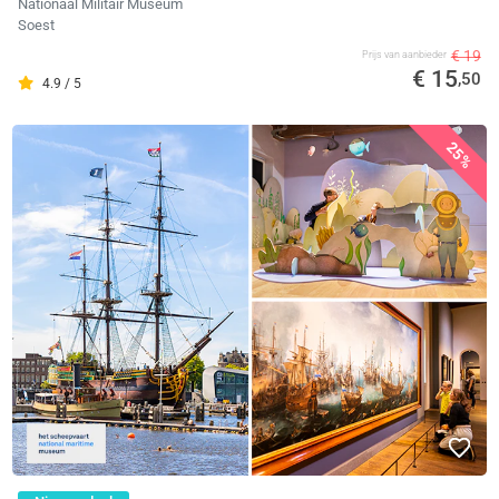
Nationaal Militair Museum
Soest
€ 19
Prijs van aanbieder
€ 15
,50
4.9 / 5
25%