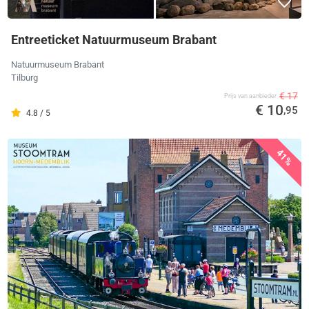
Entreeticket Natuurmuseum Brabant
Natuurmuseum Brabant
Tilburg
€ 17
Prijs van aanbieder
€ 10
,95
4.8 / 5
41%