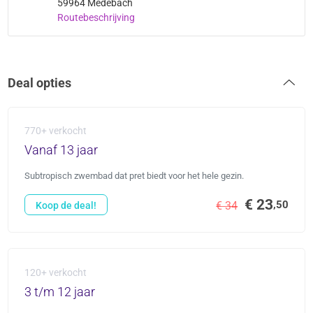
59964 Medebach
Routebeschrijving
Deal opties
770+ verkocht
Vanaf 13 jaar
Subtropisch zwembad dat pret biedt voor het hele gezin.
€ 23
,50
€ 34
Koop de deal!
120+ verkocht
3 t/m 12 jaar