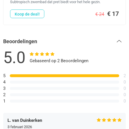
Subtropisch zwembad dat pret biedt voor het hele gezin.
€ 17
€ 24
Koop de deal!
Beoordelingen
5.0
Gebaseerd op 2 Beoordelingen
5
2
4
0
3
0
2
0
1
0
L. van Duinkerken
3 februari 2026