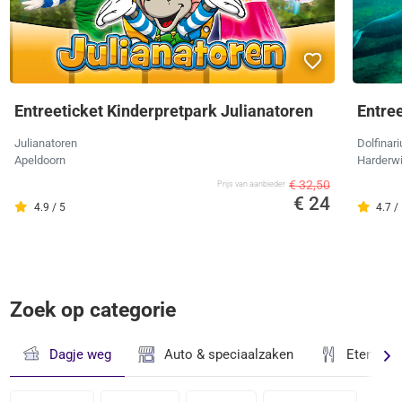
Entreeticket Kinderpretpark Julianatoren
Entree
Julianatoren
Dolfinar
Apeldoorn
Harderwi
€ 32,50
Prijs van aanbieder
€ 24
4.9 / 5
4.7 /
Zoek op categorie
Dagje weg
Auto & speciaalzaken
Eten & D