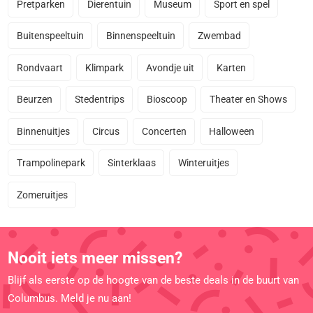
Pretparken
Dierentuin
Museum
Sport en spel
Buitenspeeltuin
Binnenspeeltuin
Zwembad
Rondvaart
Klimpark
Avondje uit
Karten
Beurzen
Stedentrips
Bioscoop
Theater en Shows
Binnenuitjes
Circus
Concerten
Halloween
Trampolinepark
Sinterklaas
Winteruitjes
Zomeruitjes
Nooit iets meer missen?
Blijf als eerste op de hoogte van de beste deals in de buurt van
Columbus. Meld je nu aan!