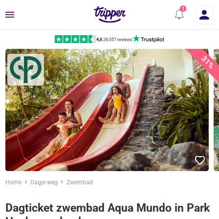
Menu
4,6
|
26.057 reviews
31%
Home
Dagje weg
Zwembad
Dagticket zwembad Aqua Mundo in Park