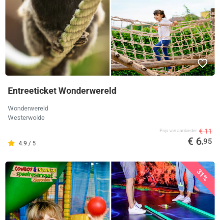
Entreeticket Wonderwereld
Wonderwereld
Westerwolde
€ 11
Prijs van aanbieder
€ 6
,95
4.9 / 5
31%