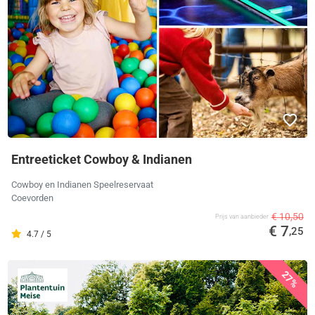
Entreeticket Cowboy & Indianen
Cowboy en Indianen Speelreservaat
Coevorden
€ 10,50
Prijs van aanbieder
€ 7
,25
4.7 / 5
27%