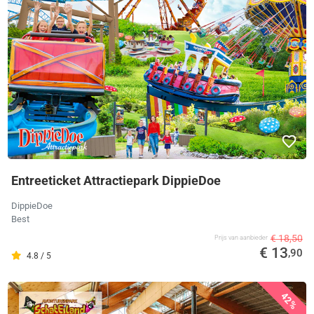
Entreeticket Attractiepark DippieDoe
DippieDoe
Best
€ 18,50
Prijs van aanbieder
€ 13
,90
4.8 / 5
42%