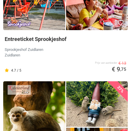
Entreeticket Sprookjeshof
Sprookjeshof Zuidlaren
Zuidlaren
€ 13
Prijs van aanbieder
€ 9
,75
4.7 / 5
37%