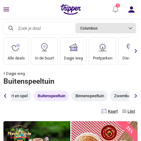
Menu
Zoek je deal
Columbus
Alle deals
In de buurt
Dagje weg
Pretparken
Dierentuin
Dagje weg
Buitenspeeltuin
Sport en spel
Buitenspeeltuin
Binnenspeeltuin
Zwembad
Kaart
Lijst
25%