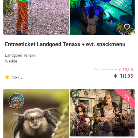
Entreeticket Landgoed Tenaxx + evt. snackmenu
Landgoed Tenaxx
Wedde
€ 13,95
Prijs van aanbieder
€ 10
,95
4.6 / 5
37%