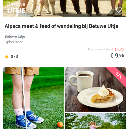
Alpaca meet & feed of wandeling bij Betuwe Uitje
Betuwe Uitje
Opheusden
€ 14,75
Prijs van aanbieder
€ 9
,95
5 / 5
53%