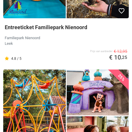
Entreeticket Familiepark Nienoord
Familiepark Nienoord
Leek
€ 12,95
Prijs van aanbieder
€ 10
,25
4.8 / 5
25%