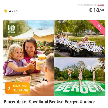
€ 23
Prijs van aanbieder
€ 18
,50
4.7 / 5
30%
Eindigt over
10u:
49m
Entreeticket Speelland Beekse Bergen Outdoor