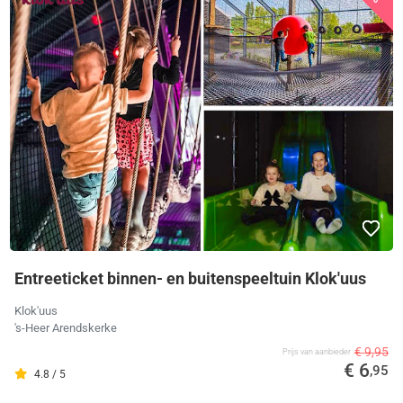
Entreeticket binnen- en buitenspeeltuin Klok'uus
Klok'uus
's-Heer Arendskerke
€ 9,95
Prijs van aanbieder
€ 6
,95
4.8 / 5