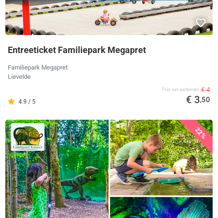
Entreeticket Familiepark Megapret
Familiepark Megapret
Lievelde
€ 4
Prijs van aanbieder
€ 3
,50
4.9 / 5
22%