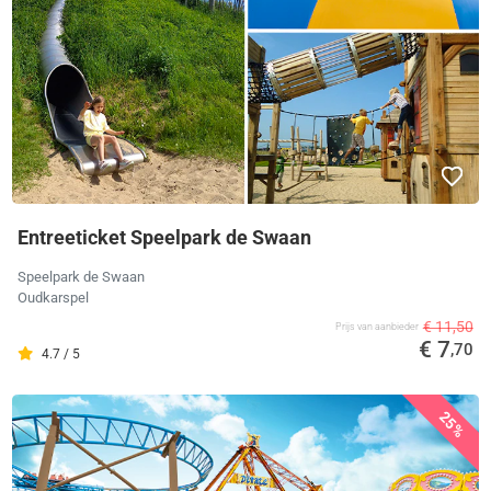
Entreeticket Speelpark de Swaan
Speelpark de Swaan
Oudkarspel
€ 11,50
Prijs van aanbieder
€ 7
,70
4.7 / 5
25%