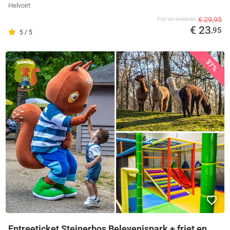
Helvoirt
€ 29,95
Prijs van aanbieder
€ 23
,95
5 / 5
37%
Entreeticket Steinerbos Belevenispark + friet en