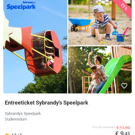
21%
Entreeticket Sybrandy's Speelpark
Sybrandy's Speelpark
Oudemirdum
€ 11,90
Prijs van aanbieder
€ 9
,45
4.8 / 5