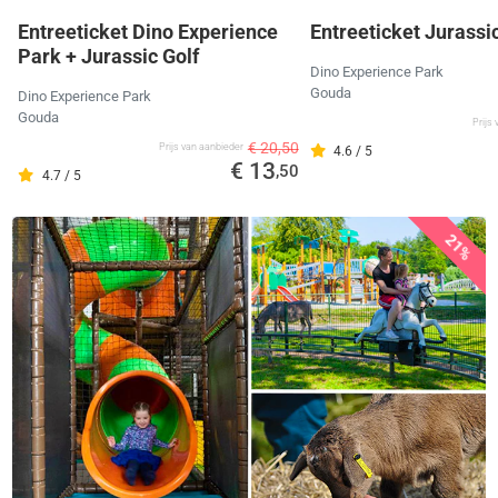
Entreeticket Dino Experience
Entreeticket Jurassic
Park + Jurassic Golf
Dino Experience Park
Gouda
Dino Experience Park
Gouda
Prijs
€ 20,50
Prijs van aanbieder
4.6 / 5
€ 13
,50
4.7 / 5
21%