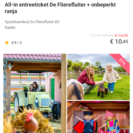
All-in entreeticket De Flierefluiter + onbeperkt
ranja
Speelboerderij De Flierefluiter BV
Raalte
€ 14,95
Prijs van aanbieder
€ 10
,45
4.9 / 5
27%