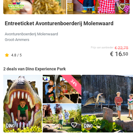
Entreeticket Avonturenboerderij Molenwaard
Avonturenboerderij Molenwaard
Groot-Ammers
€ 22,75
Prijs van aanbieder
€ 16
,50
4.8 / 5
2 deals van Dino Experience Park
34%