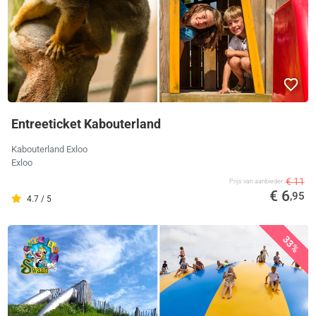
Entreeticket Kabouterland
Kabouterland Exloo
Exloo
€ 11
Prijs van aanbieder
€ 6
,95
4.7 / 5
33%