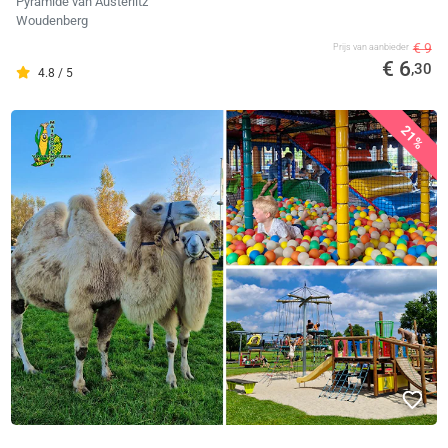
Pyramide van Austerlitz
Woudenberg
€ 9
Prijs van aanbieder
€ 6
,30
4.8 / 5
21%