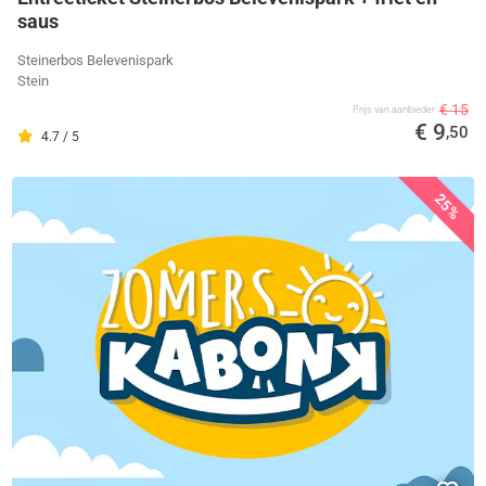
saus
Steinerbos Belevenispark
Stein
€ 15
Prijs van aanbieder
€ 9
,50
4.7 / 5
25%