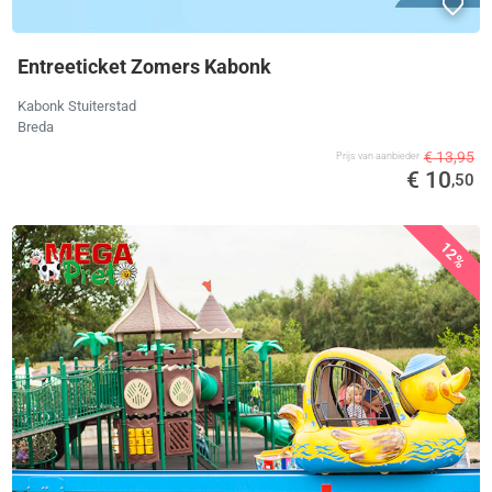
Entreeticket Zomers Kabonk
Kabonk Stuiterstad
Breda
€ 13,95
Prijs van aanbieder
€ 10
,50
12%