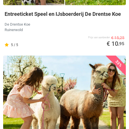
Entreeticket Speel en IJsboerderij De Drentse Koe
De Drentse Koe
Ruinerwold
€ 15,25
Prijs van aanbieder
€ 10
,95
5 / 5
33%