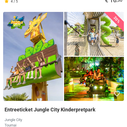
€ 16
,50
4 / 5
20%
Entreeticket Jungle City Kinderpretpark
Jungle City
Tournai