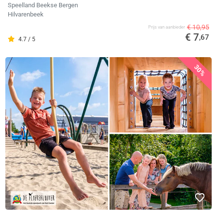
Speelland Beekse Bergen
Hilvarenbeek
€ 10,95
Prijs van aanbieder
€ 7
,67
4.7 / 5
30%