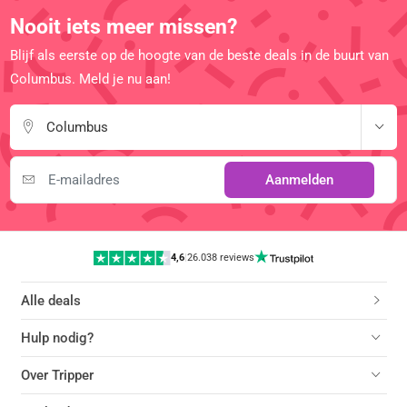
Nooit iets meer missen?
Blijf als eerste op de hoogte van de beste deals in de buurt van
Columbus. Meld je nu aan!
Columbus
Aanmelden
4,6
|
26.038 reviews
Alle deals
Hulp nodig?
Over Tripper