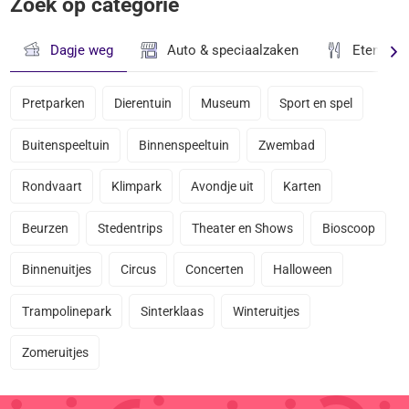
Zoek op categorie
Dagje weg
Auto & speciaalzaken
Eten & D
Pretparken
Dierentuin
Museum
Sport en spel
Buitenspeeltuin
Binnenspeeltuin
Zwembad
Rondvaart
Klimpark
Avondje uit
Karten
Beurzen
Stedentrips
Theater en Shows
Bioscoop
Binnenuitjes
Circus
Concerten
Halloween
Trampolinepark
Sinterklaas
Winteruitjes
Zomeruitjes