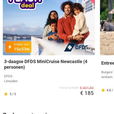
Eindigt over
15u:
53m
3-daagse DFDS MiniCruise Newcastle (4
Entree
personen)
Burgers'
DFDS
Arnhem
IJmuiden
€ 401,60
Prijs van aanbieder
4.8 /
€ 185
5 / 5