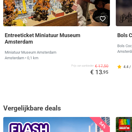
Entreeticket Miniatuur Museum
Bols C
Amsterdam
Bols Coc
Amster
Miniatuur Museum Amsterdam
Amsterdam
• 0,1 km
€ 17,50
Prijs van aanbieder
4.4 /
€ 13
,95
Vergelijkbare deals
54%