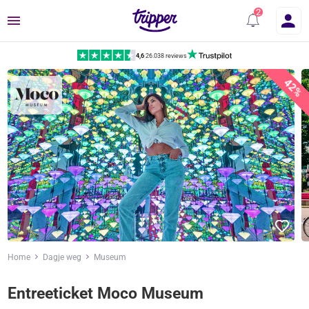
Menu
4,6
|
26.038 reviews
42%
Home
Dagje weg
Museum
Entreeticket Moco Museum