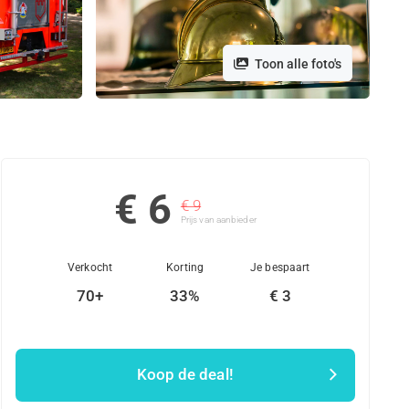
Toon alle foto's
€ 6
€ 9
Prijs van aanbieder
Verkocht
Korting
Je bespaart
70+
33%
€ 3
Koop de deal!