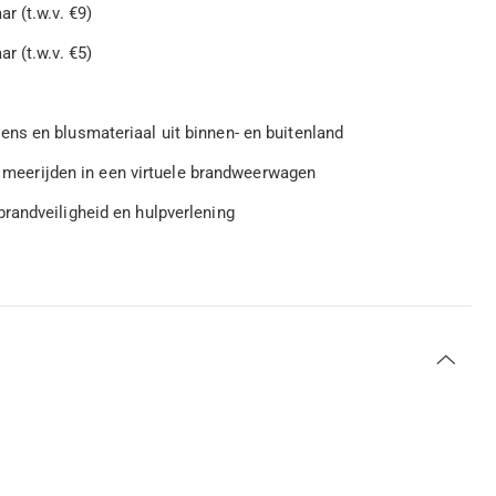
r (t.w.v. €9)
r (t.w.v. €5)
ns en blusmateriaal uit binnen- en buitenland
en meerijden in een virtuele brandweerwagen
randveiligheid en hulpverlening