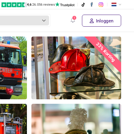
4,6
|
26.056 reviews
Inloggen
33% Korting