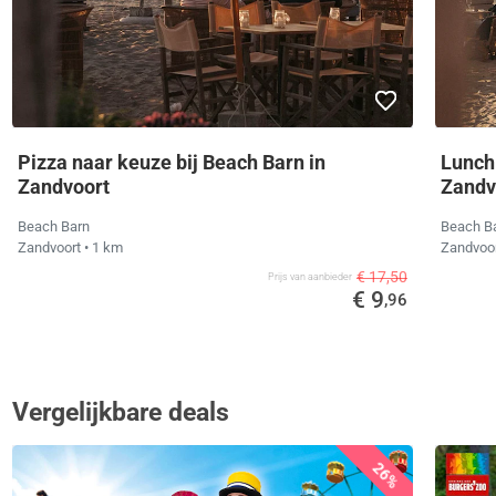
Pizza naar keuze bij Beach Barn in
Lunch 
Zandvoort
Zandv
Beach Barn
Beach B
Zandvoort
• 1 km
Zandvoo
€ 17,50
Prijs van aanbieder
€ 9
,96
Vergelijkbare deals
26%