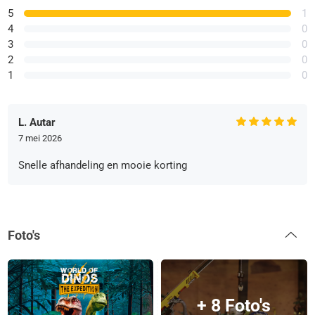
5
1
4
0
3
0
2
0
1
0
L. Autar
7 mei 2026
Snelle afhandeling en mooie korting
Foto's
+ 8 Foto's