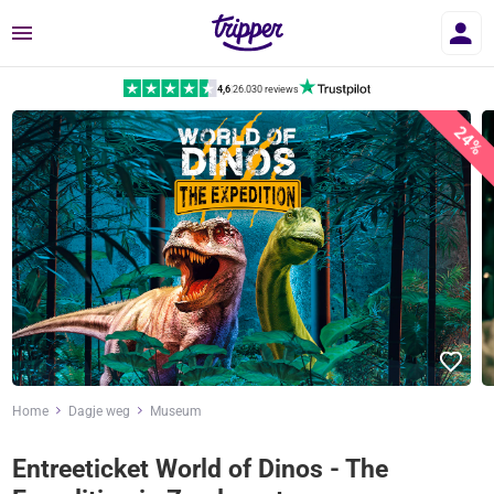
Menu
4,6
|
26.030 reviews
24%
Home
Dagje weg
Museum
Entreeticket World of Dinos - The