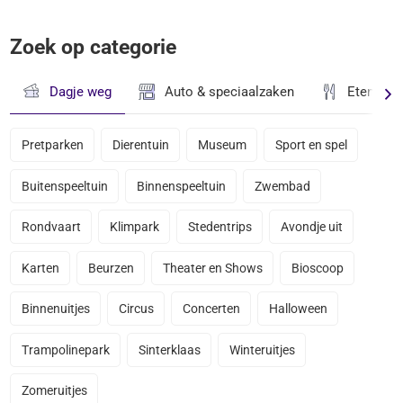
Zoek op categorie
Dagje weg
Auto & speciaalzaken
Eten & D
Pretparken
Dierentuin
Museum
Sport en spel
Buitenspeeltuin
Binnenspeeltuin
Zwembad
Rondvaart
Klimpark
Stedentrips
Avondje uit
Karten
Beurzen
Theater en Shows
Bioscoop
Binnenuitjes
Circus
Concerten
Halloween
Trampolinepark
Sinterklaas
Winteruitjes
Zomeruitjes