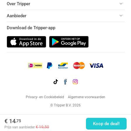
Over Tripper
Aanbieder
Download de Tripper-app
Privacy- en Cookiebeleid
Algemene voorwaarden
© Tripper B.V. 2026
€ 14
,75
Koop de deal!
€ 19,50
Prijs van aanbieder