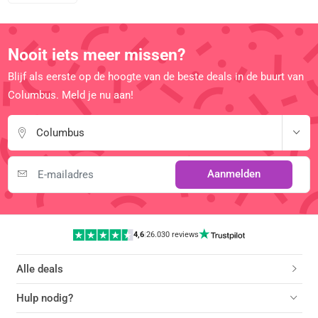
Nooit iets meer missen?
Blijf als eerste op de hoogte van de beste deals in de buurt van
Columbus. Meld je nu aan!
Columbus
Aanmelden
4,6
|
26.030 reviews
Alle deals
Hulp nodig?