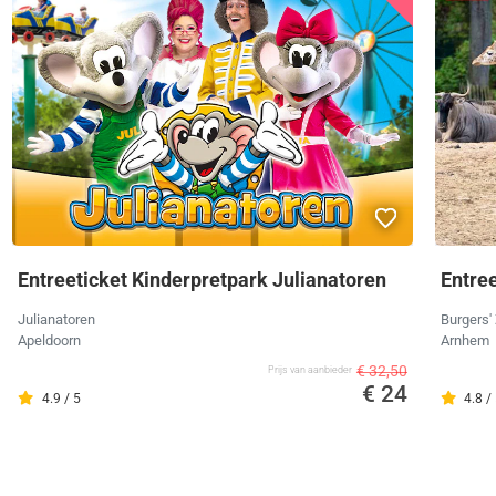
Entreeticket Kinderpretpark Julianatoren
Entree
Julianatoren
Burgers'
Apeldoorn
Arnhem
€ 32,50
Prijs van aanbieder
€ 24
4.9 / 5
4.8 /