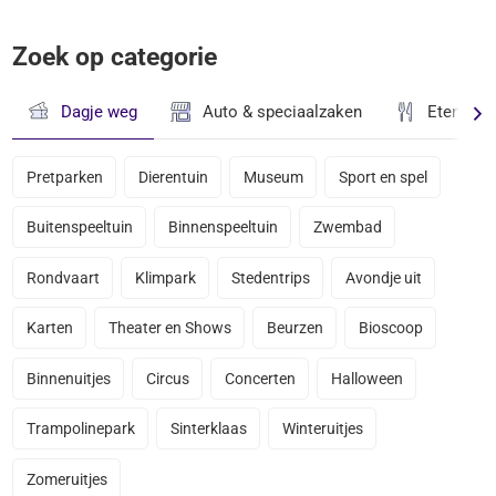
Zoek op categorie
Dagje weg
Auto & speciaalzaken
Eten & D
Pretparken
Dierentuin
Museum
Sport en spel
Buitenspeeltuin
Binnenspeeltuin
Zwembad
Rondvaart
Klimpark
Stedentrips
Avondje uit
Karten
Theater en Shows
Beurzen
Bioscoop
Binnenuitjes
Circus
Concerten
Halloween
Trampolinepark
Sinterklaas
Winteruitjes
Zomeruitjes