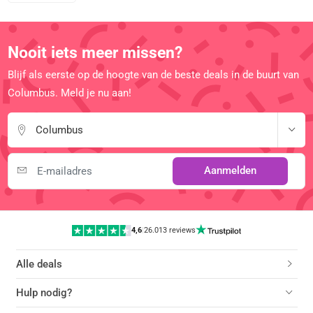
Nooit iets meer missen?
Blijf als eerste op de hoogte van de beste deals in de buurt van
Columbus. Meld je nu aan!
Columbus
Aanmelden
4,6
|
26.013 reviews
Alle deals
Hulp nodig?