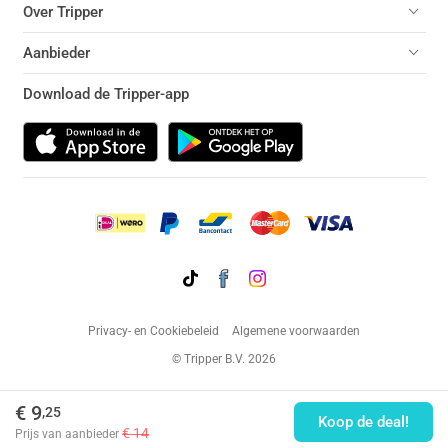
Over Tripper
Aanbieder
Download de Tripper-app
Privacy- en Cookiebeleid
Algemene voorwaarden
© Tripper B.V. 2026
€ 9
,25
Koop de deal!
€ 14
Prijs van aanbieder