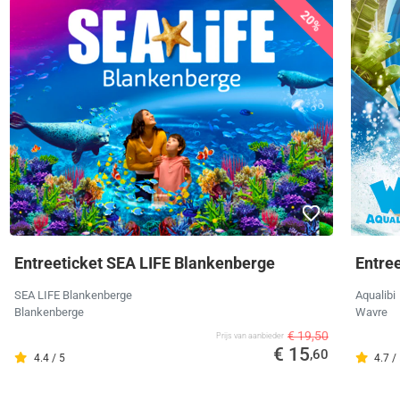
20%
Entreeticket SEA LIFE Blankenberge
Entree
SEA LIFE Blankenberge
Aqualibi
Blankenberge
Wavre
€ 19,50
Prijs van aanbieder
€ 15
,60
4.4 / 5
4.7 /