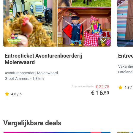
Entreeticket Avonturenboerderij
Entre
Molenwaard
Vakantie
Ottolan
Avonturenboerderij Molenwaard
Groot-Ammers
• 1,8 km
€ 22,75
Prijs van aanbieder
4.8 /
€ 16
,50
4.8 / 5
Vergelijkbare deals