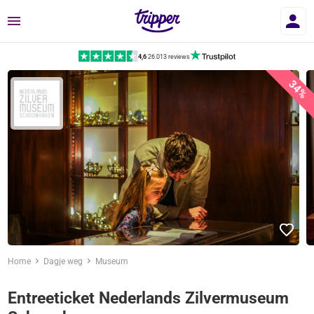
Menu
4,6
|
26.013 reviews
34%
Home
Dagje weg
Museum
Entreeticket Nederlands Zilvermuseum