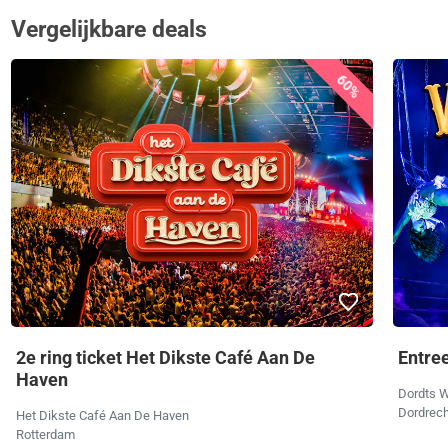
Vergelijkbare deals
60%
2e ring ticket Het Dikste Café Aan De
Entree
Haven
Dordts W
Dordrech
Het Dikste Café Aan De Haven
Rotterdam