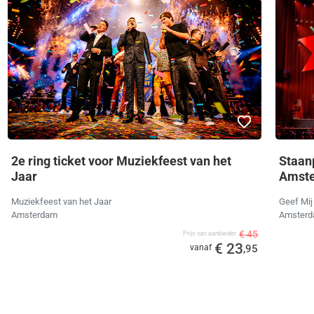
2e ring ticket voor Muziekfeest van het
Staanp
Jaar
Amste
Muziekfeest van het Jaar
Geef Mi
Amsterdam
Amster
€ 45
Prijs van aanbieder
€ 23
vanaf
,95