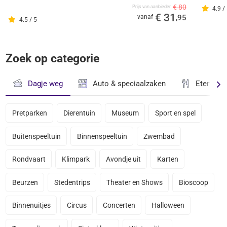
€ 80
Prijs van aanbieder
4.9 /
€ 31
vanaf
,95
4.5 / 5
Zoek op categorie
Dagje weg
Auto & speciaalzaken
Eten & D
Pretparken
Dierentuin
Museum
Sport en spel
Buitenspeeltuin
Binnenspeeltuin
Zwembad
Rondvaart
Klimpark
Avondje uit
Karten
Beurzen
Stedentrips
Theater en Shows
Bioscoop
Binnenuitjes
Circus
Concerten
Halloween