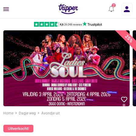
Menu
4,6
|
26.048 reviews
25%
Home
Dagje weg
Avondje uit
Uitverkocht!