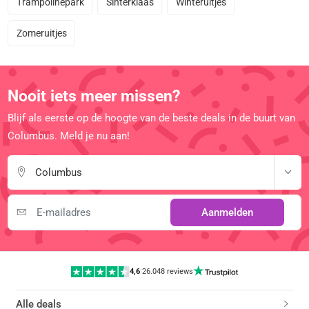
Trampolinepark
Sinterklaas
Winteruitjes
Zomeruitjes
Nooit iets meer missen?
Blijf als eerste op de hoogte van de beste deals in de buurt van
Columbus. Meld je nu aan!
Columbus
Aanmelden
4,6
|
26.048 reviews
Alle deals