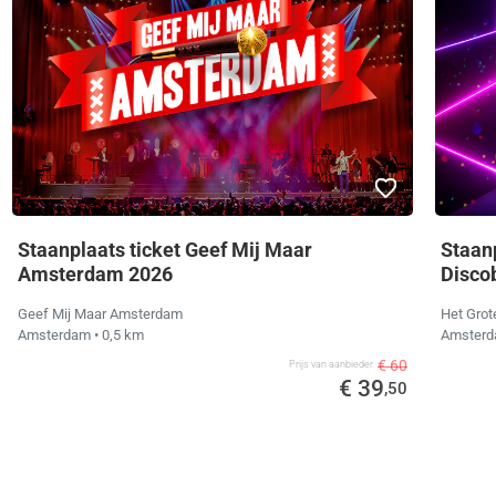
Staanplaats ticket Geef Mij Maar
Staan
Amsterdam 2026
Disco
Geef Mij Maar Amsterdam
Het Gro
Amsterdam
• 0,5 km
Amster
€ 60
Prijs van aanbieder
€ 39
,50