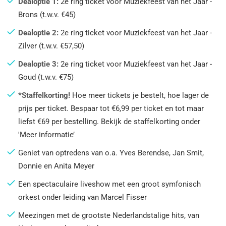
Dealoptie 1:
2e ring ticket voor Muziekfeest van het Jaar -
Brons (t.w.v. €45)
Dealoptie 2:
2e ring ticket voor Muziekfeest van het Jaar -
Zilver (t.w.v. €57,50)
Dealoptie 3:
2e ring ticket voor Muziekfeest van het Jaar -
Goud (t.w.v. €75)
*Staffelkorting!
Hoe meer tickets je bestelt, hoe lager de
prijs per ticket. Bespaar tot €6,99 per ticket en tot maar
liefst €69 per bestelling. Bekijk de staffelkorting onder
'Meer informatie’
Geniet van optredens van o.a. Yves Berendse, Jan Smit,
Donnie en Anita Meyer
Een spectaculaire liveshow met een groot symfonisch
orkest onder leiding van Marcel Fisser
Meezingen met de grootste Nederlandstalige hits, van