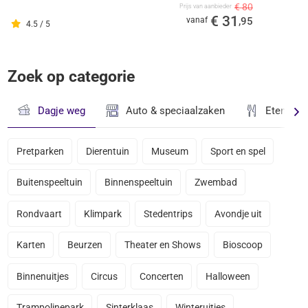
€ 80
Prijs van aanbieder
€ 31
vanaf
,95
4.5 / 5
Zoek op categorie
Dagje weg
Auto & speciaalzaken
Eten & D
Pretparken
Dierentuin
Museum
Sport en spel
Buitenspeeltuin
Binnenspeeltuin
Zwembad
Rondvaart
Klimpark
Stedentrips
Avondje uit
Karten
Beurzen
Theater en Shows
Bioscoop
Binnenuitjes
Circus
Concerten
Halloween
Trampolinepark
Sinterklaas
Winteruitjes