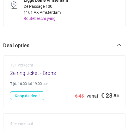
Ziggo Dome Amsterdam
De Passage 100
1101 AX Amsterdam
Routebeschrijving
Deal opties
70+ verkocht
2e ring ticket - Brons
Tijd: 16.00 tot 19.00 uur.
€ 23
,95
€ 45
vanaf
Koop de deal!
40+ verkocht