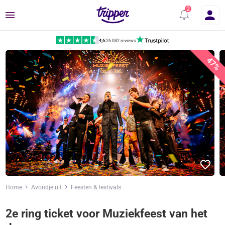
Menu
4,6
|
26.032 reviews
47%
Home
Avondje uit
Feesten & festivals
2e ring ticket voor Muziekfeest van het