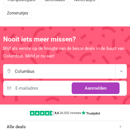
Zomeruitjes
Nooit iets meer missen?
Blijf als eerste op de hoogte van de beste deals in de buurt van
Columbus. Meld je nu aan!
Columbus
Aanmelden
4,6
|
26.032 reviews
Alle deals