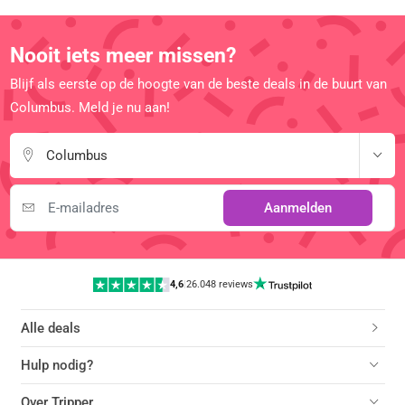
Nooit iets meer missen?
Blijf als eerste op de hoogte van de beste deals in de buurt van
Columbus. Meld je nu aan!
Columbus
Aanmelden
4,6
|
26.048 reviews
Alle deals
Hulp nodig?
Over Tripper