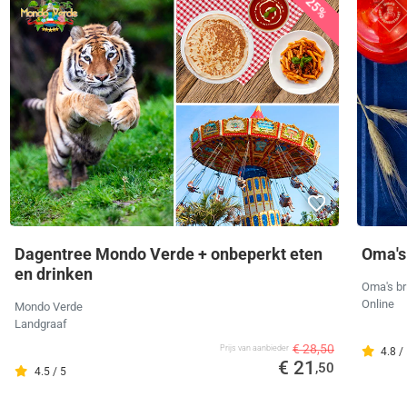
25%
Dagentree Mondo Verde + onbeperkt eten
Oma's
en drinken
Oma's br
Online
Mondo Verde
Landgraaf
€ 28,50
Prijs van aanbieder
4.8 /
€ 21
,50
4.5 / 5