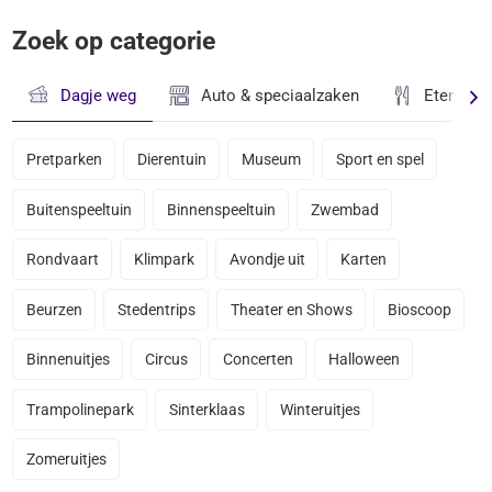
Zoek op categorie
Dagje weg
Auto & speciaalzaken
Eten & D
Pretparken
Dierentuin
Museum
Sport en spel
Buitenspeeltuin
Binnenspeeltuin
Zwembad
Rondvaart
Klimpark
Avondje uit
Karten
Beurzen
Stedentrips
Theater en Shows
Bioscoop
Binnenuitjes
Circus
Concerten
Halloween
Trampolinepark
Sinterklaas
Winteruitjes
Zomeruitjes