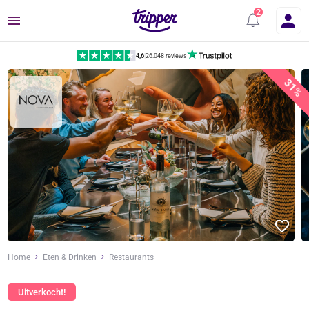
Menu
4,6
|
26.048 reviews
31%
Home
Eten & Drinken
Restaurants
Uitverkocht!