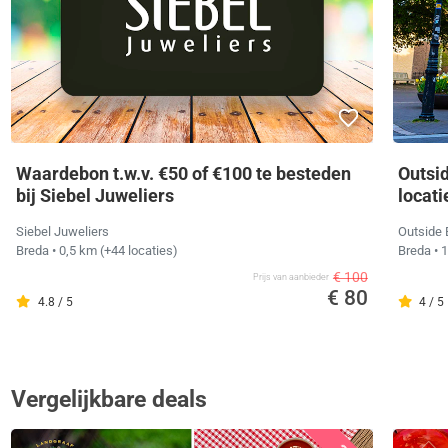
Waardebon t.w.v. €50 of €100 te besteden
Outsi
bij Siebel Juweliers
locati
Siebel Juweliers
Outside
Breda
• 0,5 km
(+44 locaties)
Breda
• 
€ 100
Prijs van aanbieder
€ 80
4.8 / 5
4 / 5
Vergelijkbare deals