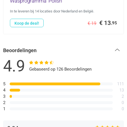
Wasprogramma 'Polish'
In te leveren bij 14 locaties door Nederland en België.
€ 13
,95
€ 19
Koop de deal!
Beoordelingen
4.9
Gebaseerd op 126 Beoordelingen
5
111
4
13
3
2
2
0
1
0