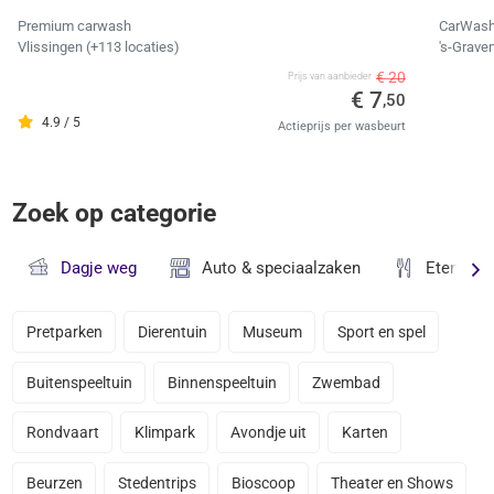
Premium carwash
CarWash
Vlissingen (+113 locaties)
's-Grave
€ 20
Prijs van aanbieder
€ 7
,50
4.9 / 5
Actieprijs per wasbeurt
Zoek op categorie
Dagje weg
Auto & speciaalzaken
Eten & D
Pretparken
Dierentuin
Museum
Sport en spel
Buitenspeeltuin
Binnenspeeltuin
Zwembad
Rondvaart
Klimpark
Avondje uit
Karten
Beurzen
Stedentrips
Bioscoop
Theater en Shows