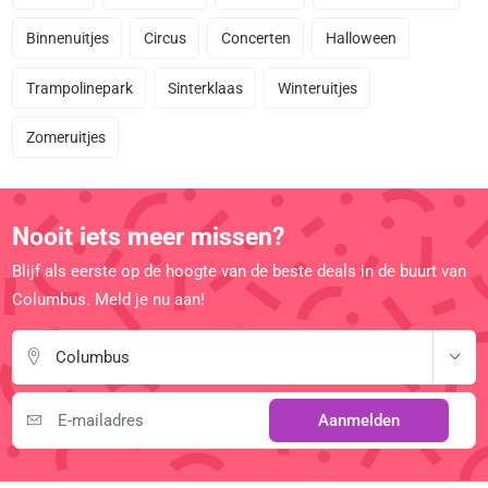
Binnenuitjes
Circus
Concerten
Halloween
Trampolinepark
Sinterklaas
Winteruitjes
Zomeruitjes
Nooit iets meer missen?
Blijf als eerste op de hoogte van de beste deals in de buurt van
Columbus. Meld je nu aan!
Columbus
Aanmelden