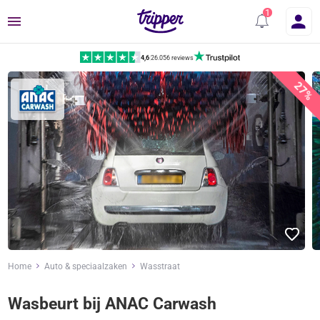
Menu
4,6
|
26.056 reviews
27%
Home
Auto & speciaalzaken
Wasstraat
Wasbeurt bij ANAC Carwash