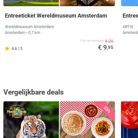
Entreeticket Wereldmuseum Amsterdam
Entre
Wereldmuseum Amsterdam
ARTIS
Amsterdam
• 0,7 km
Amster
€ 20
Prijs van aanbieder
€ 9
,95
4.6 / 5
Vergelijkbare deals
25%