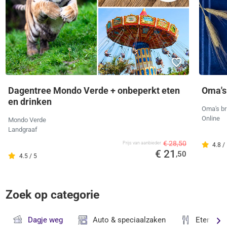
Dagentree Mondo Verde + onbeperkt eten
Oma's
en drinken
Oma's br
Online
Mondo Verde
Landgraaf
€ 28,50
Prijs van aanbieder
4.8 /
€ 21
,50
4.5 / 5
Zoek op categorie
Dagje weg
Auto & speciaalzaken
Eten & D