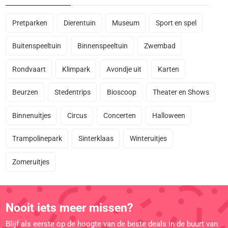
Pretparken
Dierentuin
Museum
Sport en spel
Buitenspeeltuin
Binnenspeeltuin
Zwembad
Rondvaart
Klimpark
Avondje uit
Karten
Beurzen
Stedentrips
Bioscoop
Theater en Shows
Binnenuitjes
Circus
Concerten
Halloween
Trampolinepark
Sinterklaas
Winteruitjes
Zomeruitjes
Nooit iets meer missen?
Blijf als eerste op de hoogte van de beste deals in de buurt van