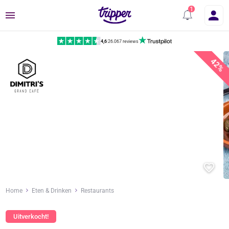
Menu
4,6
|
26.067 reviews
42%
Home
Eten & Drinken
Restaurants
Uitverkocht!