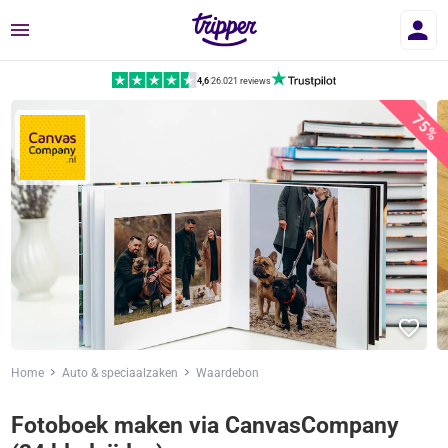
Menu
4,6
|
26.021 reviews
75%
Home
Auto & speciaalzaken
Waardebon
Fotoboek maken via CanvasCompany