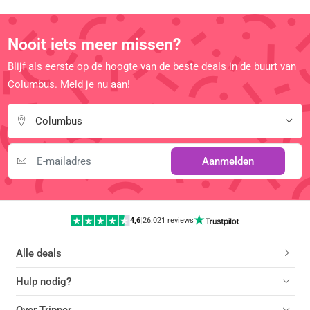
Nooit iets meer missen?
Blijf als eerste op de hoogte van de beste deals in de buurt van
Columbus. Meld je nu aan!
Columbus
Aanmelden
4,6
|
26.021 reviews
Alle deals
Hulp nodig?