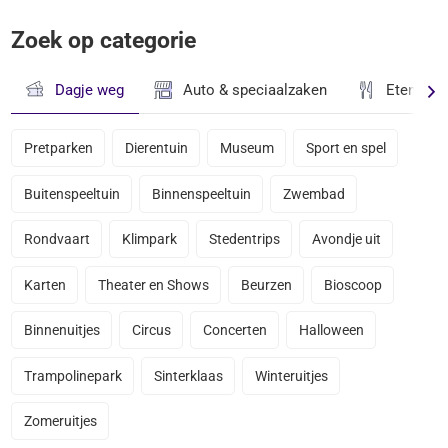
Zoek op categorie
Dagje weg
Auto & speciaalzaken
Eten & D
Pretparken
Dierentuin
Museum
Sport en spel
Buitenspeeltuin
Binnenspeeltuin
Zwembad
Rondvaart
Klimpark
Stedentrips
Avondje uit
Karten
Theater en Shows
Beurzen
Bioscoop
Binnenuitjes
Circus
Concerten
Halloween
Trampolinepark
Sinterklaas
Winteruitjes
Zomeruitjes