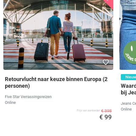
Nieuw
Retourvlucht naar keuze binnen Europa (2
Waard
personen)
bij Je
Five Star Verrassingsreizen
Online
Jeans Ce
Online
€ 398
Prijs van aanbieder
€ 99