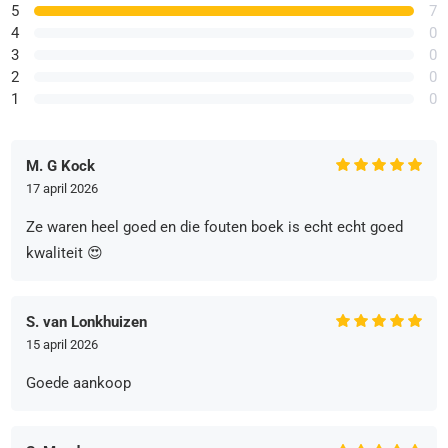
5
7
4
0
3
0
2
0
1
0
M. G Kock
17 april 2026
Ze waren heel goed en die fouten boek is echt echt goed
kwaliteit 😍
S. van Lonkhuizen
15 april 2026
Goede aankoop