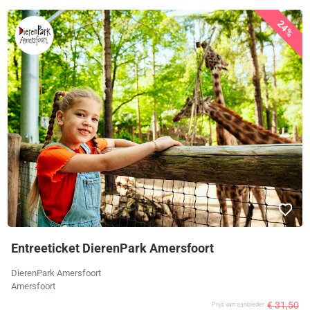
24%
Entreeticket DierenPark Amersfoort
DierenPark Amersfoort
Amersfoort
€ 31,50
Prijs van aanbieder