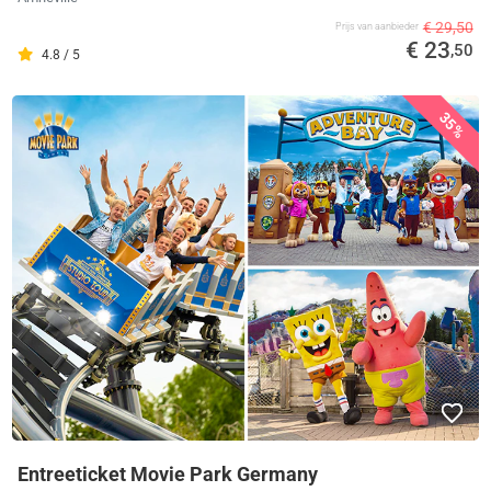
€ 29,50
Prijs van aanbieder
€ 23
,50
4.8 / 5
35%
Entreeticket Movie Park Germany