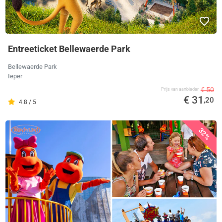
Entreeticket Bellewaerde Park
Bellewaerde Park
Ieper
€ 50
Prijs van aanbieder
€ 31
,20
4.8 / 5
32%