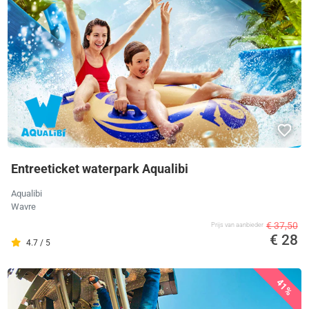
Entreeticket waterpark Aqualibi
Aqualibi
Wavre
€ 37,50
Prijs van aanbieder
€ 28
4.7 / 5
41%