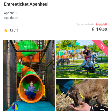
Entreeticket Apenheul
Apenheul
Apeldoorn
€ 30,50
Prijs van aanbieder
€ 19
,50
4.9 / 5
21%