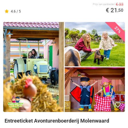
€ 33
Prijs van aanbieder
€ 21
,50
4.6 / 5
27%
Entreeticket Avonturenboerderij Molenwaard