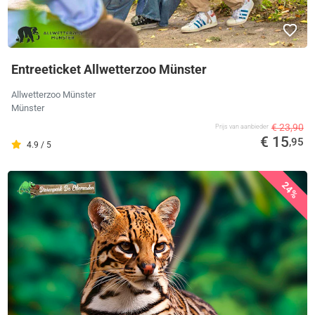
Entreeticket Allwetterzoo Münster
Allwetterzoo Münster
Münster
€ 23,90
Prijs van aanbieder
€ 15
,95
4.9 / 5
24%