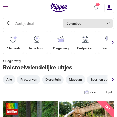
Menu
Zoek je deal
Columbus
Alle deals
In de buurt
Dagje weg
Pretparken
Dierentuin
Dagje weg
Rolstoelvriendelijke uitjes
Alle
Pretparken
Dierentuin
Museum
Sport en spel
Kaart
Lijst
18%