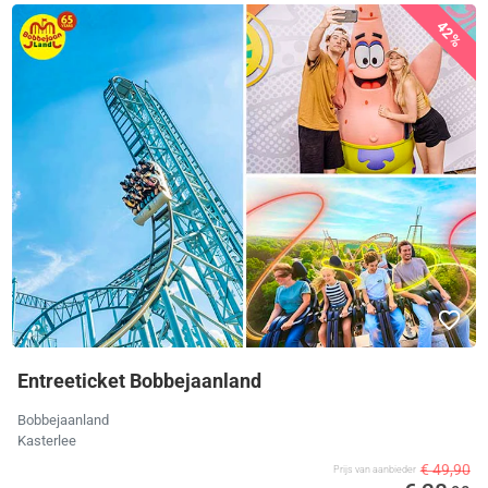
42%
Entreeticket Bobbejaanland
Bobbejaanland
Kasterlee
€ 49,90
Prijs van aanbieder