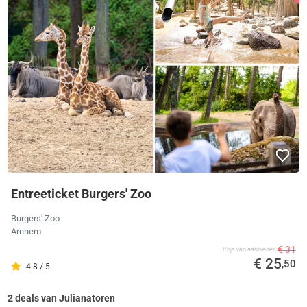
Entreeticket Burgers' Zoo
Burgers' Zoo
Arnhem
€ 31
Prijs van aanbieder
€ 25
,50
4.8 / 5
2 deals van Julianatoren