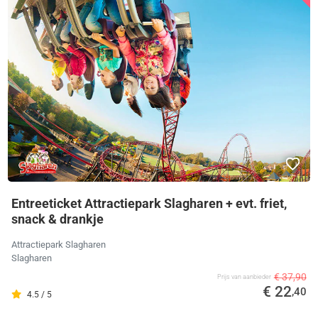
Entreeticket Attractiepark Slagharen + evt. friet,
snack & drankje
Attractiepark Slagharen
Slagharen
€ 37,90
Prijs van aanbieder
€ 22
,40
4.5 / 5