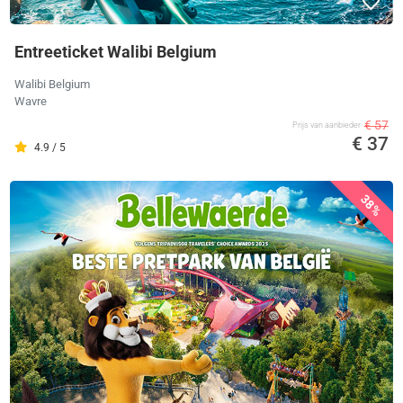
Entreeticket Walibi Belgium
Walibi Belgium
Wavre
€ 57
Prijs van aanbieder
€ 37
4.9 / 5
38%