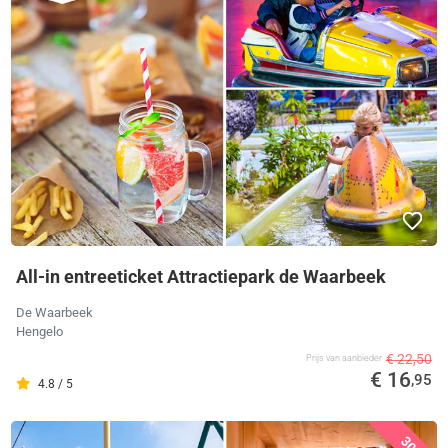
All-in entreeticket Attractiepark de Waarbeek
De Waarbeek
Hengelo
€ 22,50
Prijs van aanbieder
€ 16
,95
4.8 / 5
30%