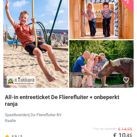
All-in entreeticket De Flierefluiter + onbeperkt
ranja
Speelboerderij De Flierefluiter BV
Raalte
€ 14,95
Prijs van aanbieder
€ 10
,45
4.9 / 5