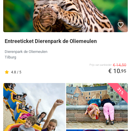
Entreeticket Dierenpark de Oliemeulen
Dierenpark de Oliemeulen
Tilburg
€ 14,50
Prijs van aanbieder
€ 10
,95
4.8 / 5
31%