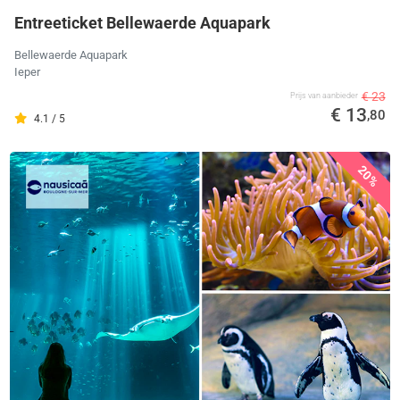
Entreeticket Bellewaerde Aquapark
Bellewaerde Aquapark
Ieper
€ 23
Prijs van aanbieder
€ 13
,80
4.1 / 5
20%