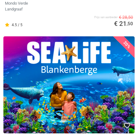
Mondo Verde
Landgraaf
€ 28,50
Prijs van aanbieder
€ 21
,50
4.5 / 5
20%