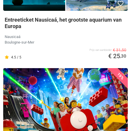
Entreeticket Nausicaá, het grootste aquarium van
Europa
Nausicaá
Boulogne-sur-Mer
€ 31,50
Prijs van aanbieder
€ 25
,30
4.5 / 5
19%