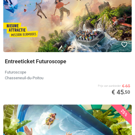
Entreeticket Futuroscope
Futuroscope
Chasseneuil-du-Poitou
€ 65
Prijs van aanbieder
€ 45
,50
25%