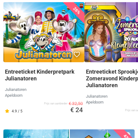
26%
Entreeticket Kinderpretpark
Entreeticket Sprookj
Julianatoren
Zomeravond Kinderp
Julianatoren
Julianatoren
Apeldoorn
Julianatoren
Apeldoorn
€ 32,50
Prijs van aanbieder
€ 24
Prijs van 
4.9 / 5
43%