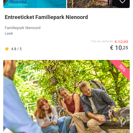
Entreeticket Familiepark Nienoord
Familiepark Nienoord
Leek
€ 12,95
Prijs van aanbieder
€ 10
,25
4.8 / 5
33%