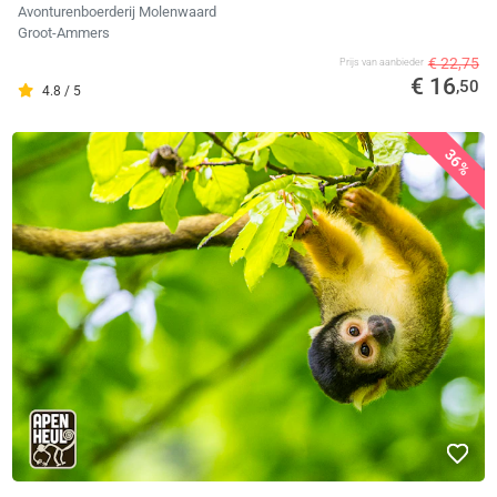
Avonturenboerderij Molenwaard
Groot-Ammers
€ 22,75
Prijs van aanbieder
€ 16
,50
4.8 / 5
36%