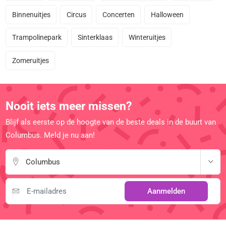
Binnenuitjes
Circus
Concerten
Halloween
Trampolinepark
Sinterklaas
Winteruitjes
Zomeruitjes
Nooit iets meer missen?
Blijf als eerste op de hoogte van de beste deals in de buurt van
Columbus. Meld je nu aan!
Columbus
Aanmelden