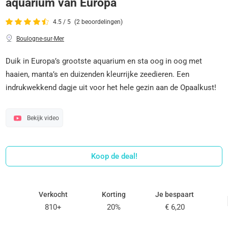
aquarium van Europa
4.5 / 5
(2 beoordelingen)
Boulogne-sur-Mer
Duik in Europa’s grootste aquarium en sta oog in oog met
haaien, manta’s en duizenden kleurrijke zeedieren. Een
indrukwekkend dagje uit voor het hele gezin aan de Opaalkust!
Bekijk video
Koop de deal!
Verkocht
Korting
Je bespaart
810+
20%
€ 6,20