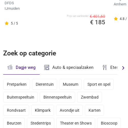
DFDS
Arnhem
IJmuiden
€ 401,60
Prijs van aanbieder
4.8 /
€ 185
5 / 5
Zoek op categorie
Dagje weg
Auto & speciaalzaken
Eten & D
Pretparken
Dierentuin
Museum
Sport en spel
Buitenspeeltuin
Binnenspeeltuin
Zwembad
Rondvaart
Klimpark
Avondje uit
Karten
Beurzen
Stedentrips
Theater en Shows
Bioscoop