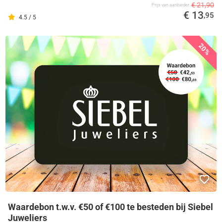
€ 21,90
Prijs van aanbieder
€ 13
,95
4.5 / 5
20%
Waardebon t.w.v. €50 of €100 te besteden bij Siebel
Juweliers