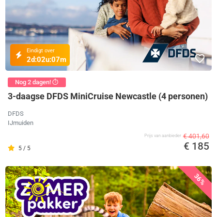
Eindigt over
2d:
02u:
07m
Nog 2 dagen! ⏱️
3-daagse DFDS MiniCruise Newcastle (4 personen)
DFDS
IJmuiden
€ 401,60
Prijs van aanbieder
€ 185
5 / 5
36%