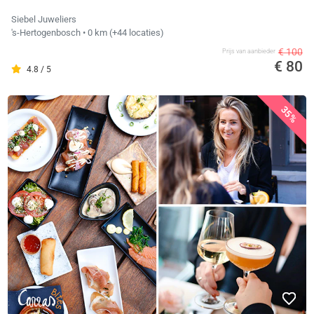
Siebel Juweliers
's-Hertogenbosch
• 0 km
(+44 locaties)
€ 100
Prijs van aanbieder
€ 80
4.8 / 5
35%