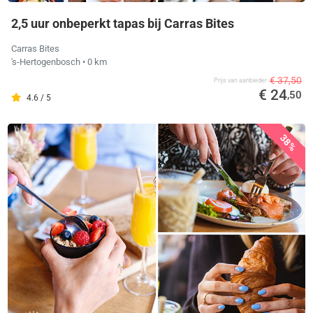
2,5 uur onbeperkt tapas bij Carras Bites
Carras Bites
's-Hertogenbosch
• 0 km
€ 37,50
Prijs van aanbieder
€ 24
,50
4.6 / 5
38%