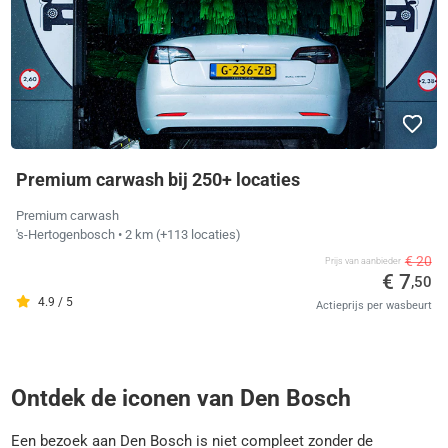
Premium carwash bij 250+ locaties
Premium carwash
's-Hertogenbosch
• 2 km
(+113 locaties)
€ 20
Prijs van aanbieder
€ 7
,50
4.9 / 5
Actieprijs per wasbeurt
Ontdek de iconen van Den Bosch
Een bezoek aan Den Bosch is niet compleet zonder de