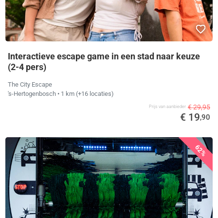
Interactieve escape game in een stad naar keuze
(2-4 pers)
The City Escape
's-Hertogenbosch
• 1 km
(+16 locaties)
€ 29,95
Prijs van aanbieder
€ 19
,90
62%