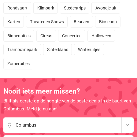
Rondvaart
Klimpark
Stedentrips
Avondje uit
Karten
Theater en Shows
Beurzen
Bioscoop
Binnenuitjes
Circus
Concerten
Halloween
Trampolinepark
Sinterklaas
Winteruitjes
Zomeruitjes
Nooit iets meer missen?
Blijf als eerste op de hoogte van de beste deals in de buurt van
Columbus. Meld je nu aan!
Columbus