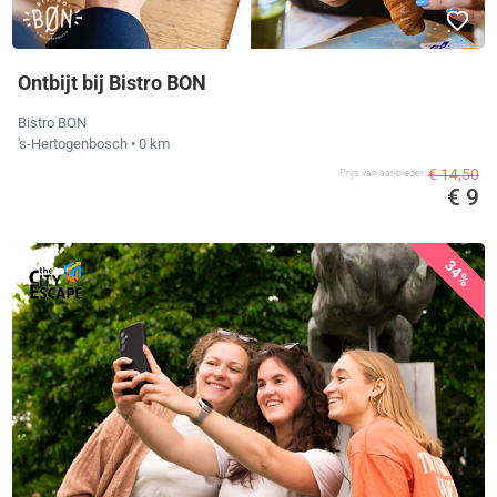
Ontbijt bij Bistro BON
Bistro BON
's-Hertogenbosch
• 0 km
€ 14,50
Prijs van aanbieder
€ 9
34%