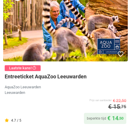
Laatste kans! ⏱️
Entreeticket AquaZoo Leeuwarden
AquaZoo Leeuwarden
Leeuwarden
€ 22,50
Prijs van aanbieder
€ 15
,75
€ 14
,50
beperkte tijd
4.7 / 5