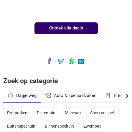
Ontdek alle deals
Zoek op categorie
Dagje weg
Auto & speciaalzaken
Eten & D
Pretparken
Dierentuin
Museum
Sport en spel
Buitenspeeltuin
Binnenspeeltuin
Zwembad