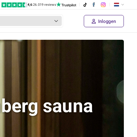
4,6
|
26.019 reviews
Inloggen
nberg sauna