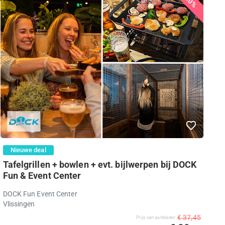
20%
Nieuwe deal
Tafelgrillen + bowlen + evt. bijlwerpen bij DOCK
Fun & Event Center
DOCK Fun Event Center
Vlissingen
€ 37,45
Prijs van aanbieder