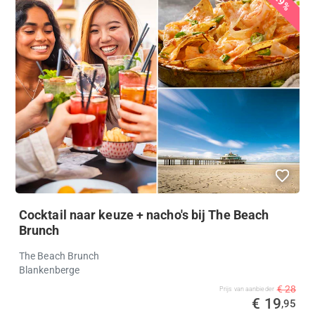
29%
Cocktail naar keuze + nacho's bij The Beach
Brunch
The Beach Brunch
Blankenberge
€ 28
Prijs van aanbieder
€ 19
,95