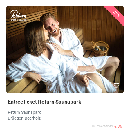
22%
Entreeticket Return Saunapark
Return Saunapark
Brüggen-Boerholz
€ 36
Prijs van aanbieder