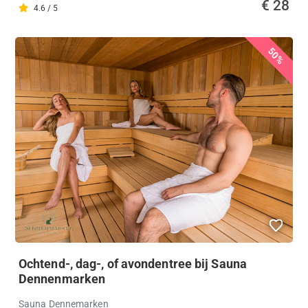
€ 28
4.6 / 5
50%
Ochtend-, dag-, of avondentree bij Sauna
Dennenmarken
Sauna Dennemarken