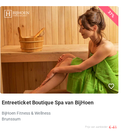
37%
Entreeticket Boutique Spa van BijHoen
BijHoen Fitness & Wellness
Brunssum
€ 41
Prijs van aanbieder