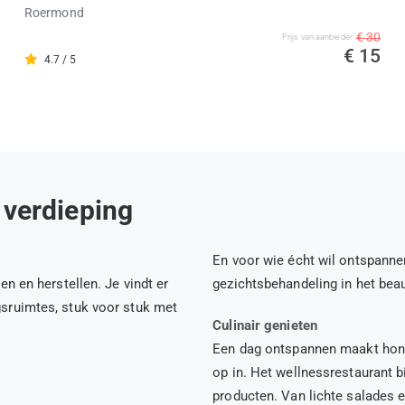
Roermond
€ 30
Prijs van aanbieder
€ 15
4.7 / 5
 verdieping
En voor wie écht wil ontspanne
n en herstellen. Je vindt er
gezichtsbehandeling in het bea
sruimtes, stuk voor stuk met
Culinair genieten
Een dag ontspannen maakt honge
op in. Het wellnessrestaurant 
producten. Van lichte salades 