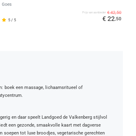
Goes
€ 42,50
Prijs van aanbieder
€ 22
,50
5 / 5
n: boek een massage, lichaamsritueel of
utycentrum.
rig en daar speelt Landgoed de Valkenberg stijlvol
biedt een gezonde, smaakvolle kaart met dagverse
en soepen tot luxe broodjes, vegetarische gerechten