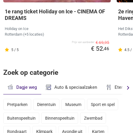
1e rang ticket Holiday on Ice - CINEMA OF
2e rin
DREAMS
Have
Holiday on Ice
Het Diks
Rotterdam (+5 locaties)
Rotterd
€ 69,95
Prijs van aanbieder
€ 52
,46
5 / 5
4.5 /
Zoek op categorie
Dagje weg
Auto & speciaalzaken
Eten & D
Pretparken
Dierentuin
Museum
Sport en spel
Buitenspeeltuin
Binnenspeeltuin
Zwembad
Rondvaart
Klimpark
Avondje uit
Karten