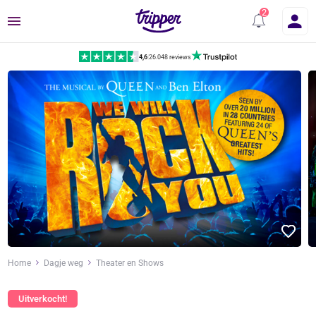
Menu
4,6
|
26.048 reviews
Home
Dagje weg
Theater en Shows
Uitverkocht!