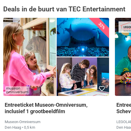
Deals in de buurt van TEC Entertainment
32%
Entreeticket Museon-Omniversum,
Entre
inclusief 1 grootbeeldfilm
Schev
Museon-Omniversum
LEGOLAN
Den Haag
• 0,5 km
Den Ha