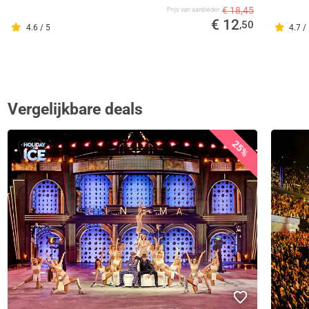
€ 18,45
Prijs van aanbieder
€ 12
,50
4.6 / 5
4.7 /
Vergelijkbare deals
25%