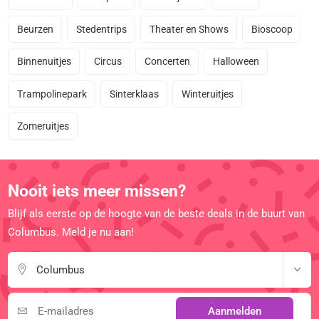
Beurzen
Stedentrips
Theater en Shows
Bioscoop
Binnenuitjes
Circus
Concerten
Halloween
Trampolinepark
Sinterklaas
Winteruitjes
Zomeruitjes
Nooit iets meer missen?
Blijf als eerste op de hoogte van de beste deals in de buurt van
Columbus. Meld je nu aan!
Columbus
Aanmelden