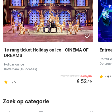
1e rang ticket Holiday on Ice - CINEMA OF
Entree
DREAMS
Dordts W
Dordrech
Holiday on Ice
Rotterdam (+5 locaties)
€ 69,95
Prijs van aanbieder
4.9 /
€ 52
,46
5 / 5
Zoek op categorie