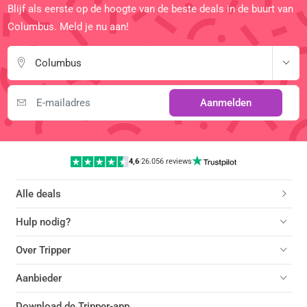
Blijf als eerste op de hoogte van de beste deals in de buurt van
Columbus. Meld je nu aan!
Columbus
Aanmelden
4,6
|
26.056 reviews
Alle deals
Hulp nodig?
Over Tripper
Aanbieder
Download de Tripper-app