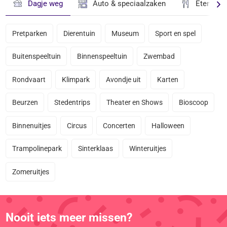
Dagje weg
Auto & speciaalzaken
Eten & D
Pretparken
Dierentuin
Museum
Sport en spel
Buitenspeeltuin
Binnenspeeltuin
Zwembad
Rondvaart
Klimpark
Avondje uit
Karten
Beurzen
Stedentrips
Theater en Shows
Bioscoop
Binnenuitjes
Circus
Concerten
Halloween
Trampolinepark
Sinterklaas
Winteruitjes
Zomeruitjes
Nooit iets meer missen?