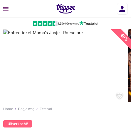
Menu
4,6
|
26.056 reviews
49%
Home
Dagje weg
Festival
Uitverkocht!