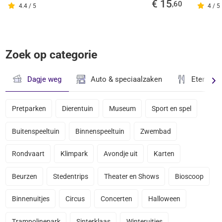
€ 15
,60
4.4 / 5
4 / 5
Zoek op categorie
Dagje weg
Auto & speciaalzaken
Eten & D
Pretparken
Dierentuin
Museum
Sport en spel
Buitenspeeltuin
Binnenspeeltuin
Zwembad
Rondvaart
Klimpark
Avondje uit
Karten
Beurzen
Stedentrips
Theater en Shows
Bioscoop
Binnenuitjes
Circus
Concerten
Halloween
Trampolinepark
Sinterklaas
Winteruitjes