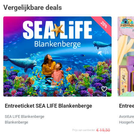
Vergelijkbare deals
20%
Entreeticket SEA LIFE Blankenberge
Entre
SEA LIFE Blankenberge
Avonture
Blankenberge
Hoogerh
€ 19,50
Prijs van aanbieder