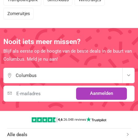
Zomeruitjes
Nooit iets meer missen?
Blijf als eerste op de hoogte van de beste deals in de buurt van
Columbus. Meld je nu aan!
Columbus
Aanmelden
4,6
|
26.048 reviews
Alle deals