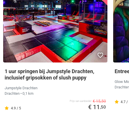
1 uur springen bij Jumpstyle Drachten,
Entre
inclusief gripsokken of slush puppy
Glow Mid
Drachte
Jumpstyle Drachten
Drachten
• 0,1 km
€ 15,50
Prijs van aanbieder
4.7 /
€ 11
,50
4.9 / 5