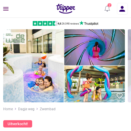
Menu
4,6
|
26.048 reviews
Home
Dagje weg
Zwembad
Uitverkocht!