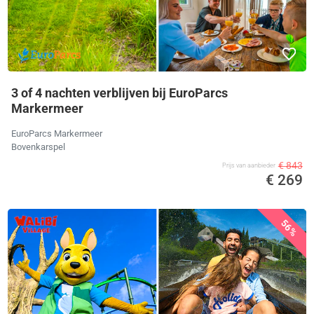
3 of 4 nachten verblijven bij EuroParcs
Markermeer
EuroParcs Markermeer
Bovenkarspel
€ 843
Prijs van aanbieder
€ 269
56%