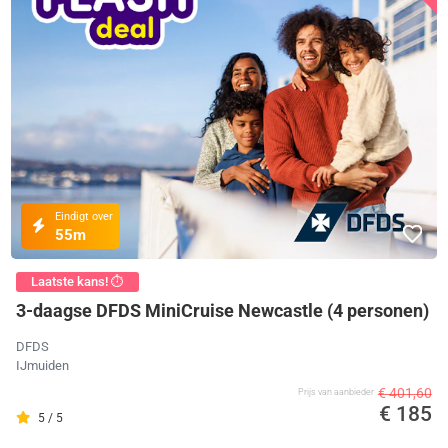
Eindigt over
55m
Laatste kans! ⏱️
3-daagse DFDS MiniCruise Newcastle (4 personen)
DFDS
IJmuiden
€ 401,60
Prijs van aanbieder
€ 185
5 / 5