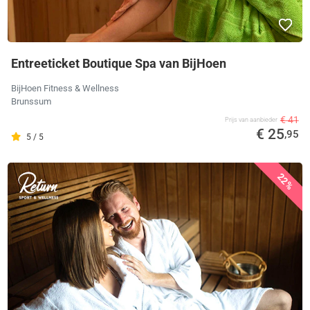
Entreeticket Boutique Spa van BijHoen
BijHoen Fitness & Wellness
Brunssum
€ 41
Prijs van aanbieder
€ 25
,95
5 / 5
22%