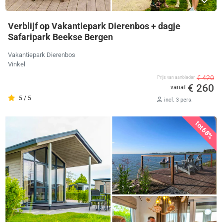
Verblijf op Vakantiepark Dierenbos + dagje
Safaripark Beekse Bergen
Vakantiepark Dierenbos
Vinkel
€ 420
Prijs van aanbieder
€ 260
vanaf
5 / 5
incl. 3 pers.
tot
68%