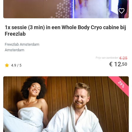
1x sessie (3 min) in een Whole Body Cryo cabine bij
Freezlab
Freezlab Amsterdam
Amsterdam
€ 25
Prijs van aanbieder
€ 12
,50
4.9 / 5
29%