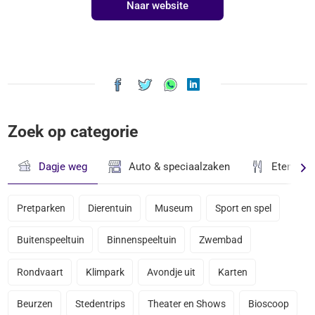
Naar website
Zoek op categorie
Dagje weg
Auto & speciaalzaken
Eten & D
Pretparken
Dierentuin
Museum
Sport en spel
Buitenspeeltuin
Binnenspeeltuin
Zwembad
Rondvaart
Klimpark
Avondje uit
Karten
Beurzen
Stedentrips
Theater en Shows
Bioscoop