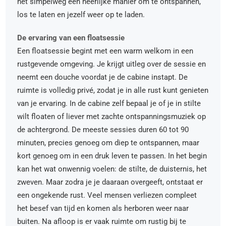
het simpelweg een heerlijke manier om te ontspannen,
los te laten en jezelf weer op te laden.
De ervaring van een floatsessie
Een floatsessie begint met een warm welkom in een
rustgevende omgeving. Je krijgt uitleg over de sessie en
neemt een douche voordat je de cabine instapt. De
ruimte is volledig privé, zodat je in alle rust kunt genieten
van je ervaring. In de cabine zelf bepaal je of je in stilte
wilt floaten of liever met zachte ontspanningsmuziek op
de achtergrond. De meeste sessies duren 60 tot 90
minuten, precies genoeg om diep te ontspannen, maar
kort genoeg om in een druk leven te passen. In het begin
kan het wat onwennig voelen: de stilte, de duisternis, het
zweven. Maar zodra je je daaraan overgeeft, ontstaat er
een ongekende rust. Veel mensen verliezen compleet
het besef van tijd en komen als herboren weer naar
buiten. Na afloop is er vaak ruimte om rustig bij te