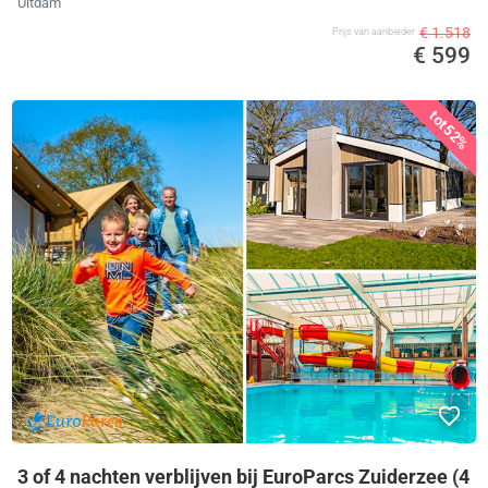
Uitdam
€ 1.518
Prijs van aanbieder
€ 599
tot
52%
3 of 4 nachten verblijven bij EuroParcs Zuiderzee (4