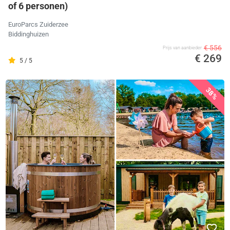
of 6 personen)
EuroParcs Zuiderzee
Biddinghuizen
€ 556
Prijs van aanbieder
€ 269
5 / 5
38%