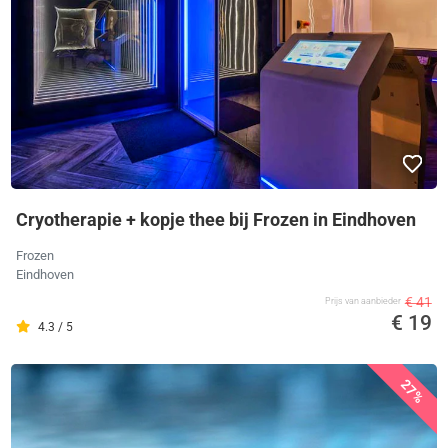
Cryotherapie + kopje thee bij Frozen in Eindhoven
Frozen
Eindhoven
€ 41
Prijs van aanbieder
€ 19
4.3 / 5
27%