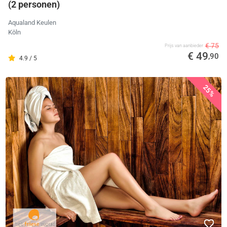
(2 personen)
Aqualand Keulen
Köln
€ 75
Prijs van aanbieder
€ 49
,90
4.9 / 5
25%