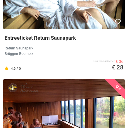
Entreeticket Return Saunapark
Return Saunapark
Brüggen-Boerholz
€ 36
Prijs van aanbieder
€ 28
4.6 / 5
30%