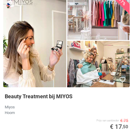
77%
Beauty Treatment bij MIYOS
Miyos
Hoorn
€ 75
Prijs van aanbieder
€ 17
,50