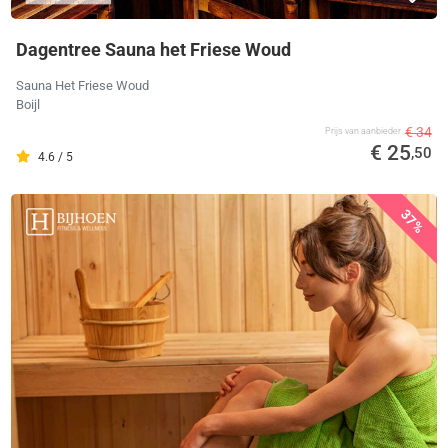
Dagentree Sauna het Friese Woud
Sauna Het Friese Woud
Boijl
€ 34
Prijs van aanbieder
€ 25
,50
4.6 / 5
37%