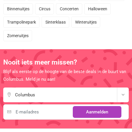
Binnenuitjes
Circus
Concerten
Halloween
Trampolinepark
Sinterklaas
Winteruitjes
Zomeruitjes
Nooit iets meer missen?
Blijf als eerste op de hoogte van de beste deals in de buurt van
Columbus. Meld je nu aan!
Columbus
Aanmelden