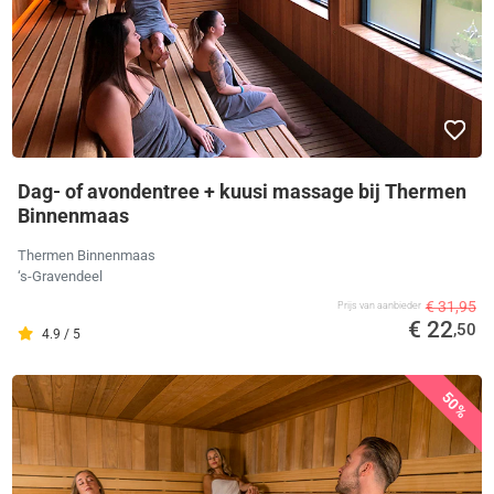
Dag- of avondentree + kuusi massage bij Thermen
Binnenmaas
Thermen Binnenmaas
‘s-Gravendeel
€ 31,95
Prijs van aanbieder
€ 22
,50
4.9 / 5
50%