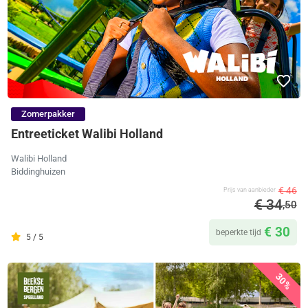
Zomerpakker
Entreeticket Walibi Holland
Walibi Holland
Biddinghuizen
€ 46
Prijs van aanbieder
€ 34
,50
€ 30
beperkte tijd
5 / 5
30%