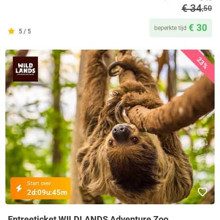
€ 34
,50
€ 30
beperkte tijd
5 / 5
23%
Start over
2d:
09u:
45m
Entreeticket WILDLANDS Adventure Zoo