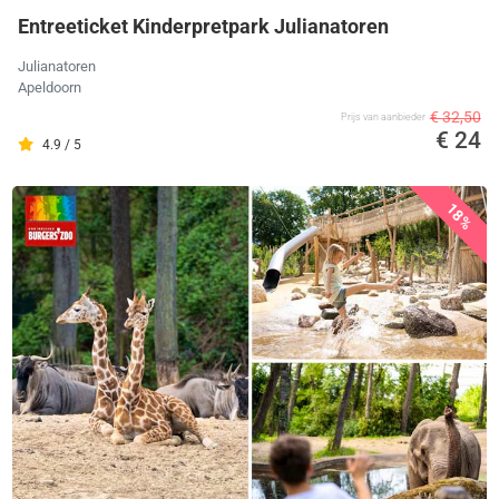
Entreeticket Kinderpretpark Julianatoren
Julianatoren
Apeldoorn
€ 32,50
Prijs van aanbieder
€ 24
4.9 / 5
18%