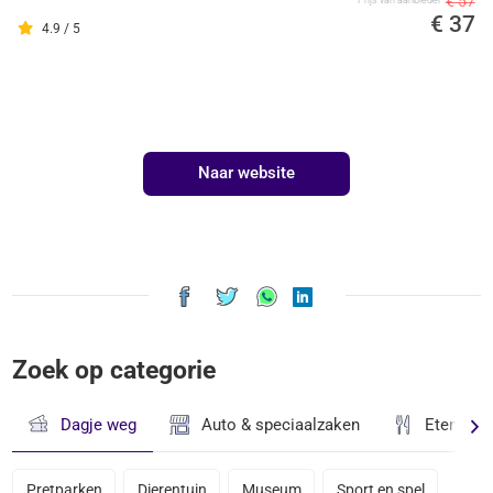
€ 57
Prijs van aanbieder
€ 37
4.9 / 5
Naar website
Zoek op categorie
Dagje weg
Auto & speciaalzaken
Eten & D
Pretparken
Dierentuin
Museum
Sport en spel