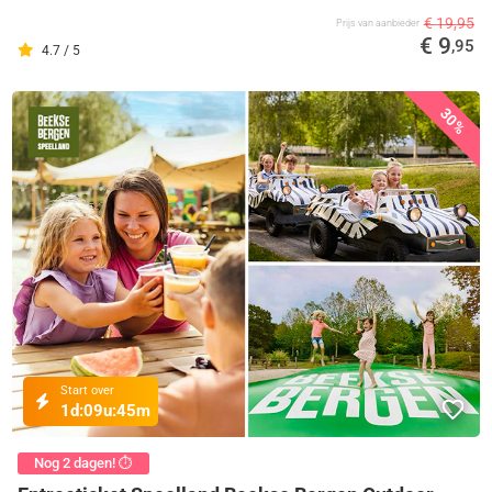
€ 19,95
Prijs van aanbieder
€ 9
,95
4.7 / 5
30%
Start over
1d:
09u:
45m
Nog 2 dagen! ⏱️