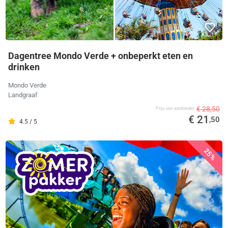
Dagentree Mondo Verde + onbeperkt eten en
drinken
Mondo Verde
Landgraaf
€ 28,50
Prijs van aanbieder
€ 21
,50
4.5 / 5
25%