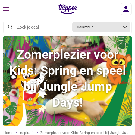
Menu
Zoek je deal
Columbus
Zomerplezier voor
Kids: Spring en speel
bij Jungle Jump
Days!
Home
Inspiratie
Zomerplezier voor Kids: Spring en speel bij Jungle Jump Days!