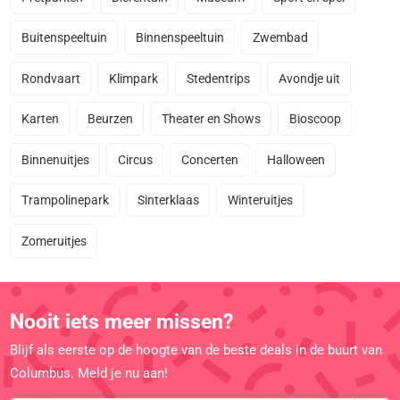
Buitenspeeltuin
Binnenspeeltuin
Zwembad
Rondvaart
Klimpark
Stedentrips
Avondje uit
Karten
Beurzen
Theater en Shows
Bioscoop
Binnenuitjes
Circus
Concerten
Halloween
Trampolinepark
Sinterklaas
Winteruitjes
Zomeruitjes
Nooit iets meer missen?
Blijf als eerste op de hoogte van de beste deals in de buurt van
Columbus. Meld je nu aan!