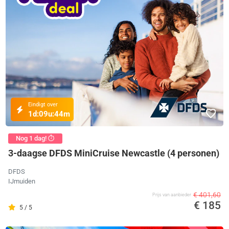
Eindigt over
1d:
09u:
44m
Nog 1 dag! ⏱️
3-daagse DFDS MiniCruise Newcastle (4 personen)
DFDS
IJmuiden
€ 401,60
Prijs van aanbieder
€ 185
5 / 5