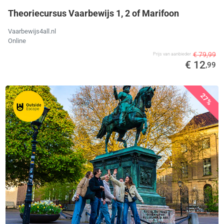
Theoriecursus Vaarbewijs 1, 2 of Marifoon
Vaarbewijs4all.nl
Online
€ 79,99
Prijs van aanbieder
€ 12
,99
27%