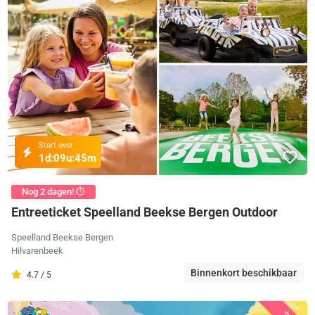
Start over
1d:
09u:
45m
Nog 2 dagen! ⏱️
Entreeticket Speelland Beekse Bergen Outdoor
Speelland Beekse Bergen
Hilvarenbeek
Binnenkort beschikbaar
4.7 / 5