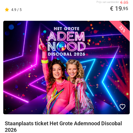
€ 35
Prijs van aanbieder
€ 19
,95
4.9 / 5
33%
Staanplaats ticket Het Grote Ademnood Discobal
2026