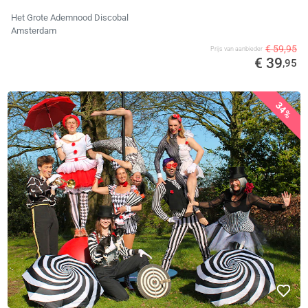
Het Grote Ademnood Discobal
Amsterdam
€ 59,95
Prijs van aanbieder
€ 39
,95
34%