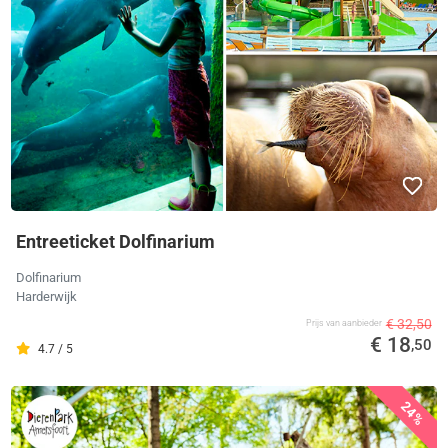
Entreeticket Dolfinarium
Dolfinarium
Harderwijk
€ 32,50
Prijs van aanbieder
€ 18
,50
4.7 / 5
24%