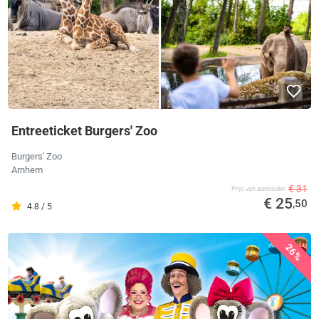
Entreeticket Burgers' Zoo
Burgers' Zoo
Arnhem
€ 31
Prijs van aanbieder
€ 25
,50
4.8 / 5
26%