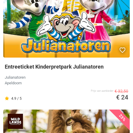
Entreeticket Kinderpretpark Julianatoren
Julianatoren
Apeldoorn
€ 32,50
Prijs van aanbieder
€ 24
4.9 / 5
23%