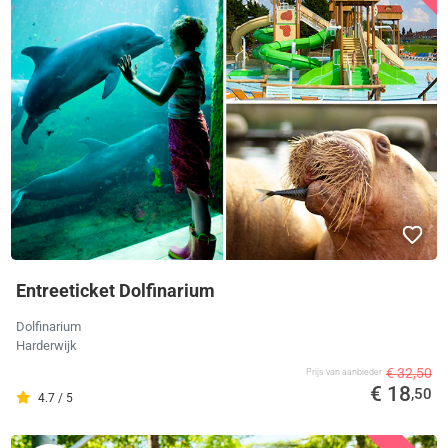
Entreeticket Dolfinarium
Dolfinarium
Harderwijk
€ 32,50
Prijs van aanbieder
€ 18
,50
4.7 / 5