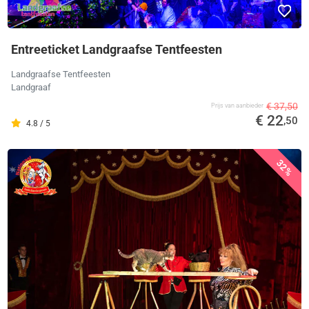
Entreeticket Landgraafse Tentfeesten
Landgraafse Tentfeesten
Landgraaf
€ 37,50
Prijs van aanbieder
€ 22
,50
4.8 / 5
32%