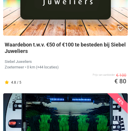
Waardebon t.w.v. €50 of €100 te besteden bij Siebel
Juweliers
Siebel Juweliers
Zoetermeer
• 0 km
(+44 locaties)
€ 100
Prijs van aanbieder
€ 80
4.8 / 5
62%