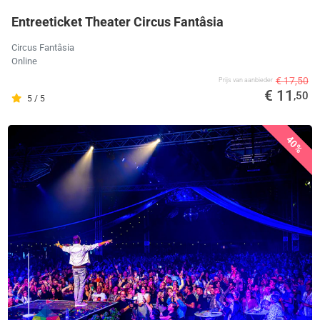
Entreeticket Theater Circus Fantâsia
Circus Fantâsia
Online
€ 17,50
Prijs van aanbieder
€ 11
,50
5 / 5
40%