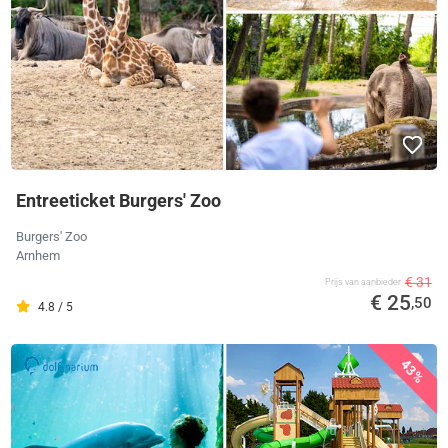
Entreeticket Burgers' Zoo
Burgers' Zoo
Arnhem
€ 31
Prijs van aanbieder
€ 25
,50
4.8 / 5
43%