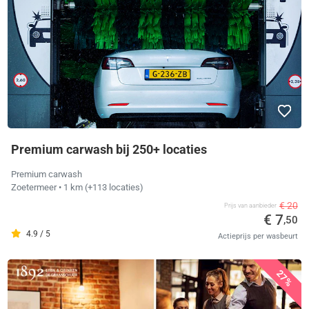
Premium carwash bij 250+ locaties
Premium carwash
Zoetermeer
• 1 km
(+113 locaties)
€ 20
Prijs van aanbieder
€ 7
,50
4.9 / 5
Actieprijs per wasbeurt
27%