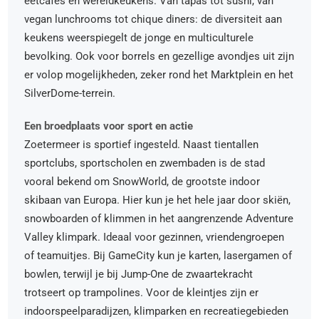
eetcafés en wereldkeukens. Van tapas tot sushi, van
vegan lunchrooms tot chique diners: de diversiteit aan
keukens weerspiegelt de jonge en multiculturele
bevolking. Ook voor borrels en gezellige avondjes uit zijn
er volop mogelijkheden, zeker rond het Marktplein en het
SilverDome-terrein.
Een broedplaats voor sport en actie
Zoetermeer is sportief ingesteld. Naast tientallen
sportclubs, sportscholen en zwembaden is de stad
vooral bekend om SnowWorld, de grootste indoor
skibaan van Europa. Hier kun je het hele jaar door skiën,
snowboarden of klimmen in het aangrenzende Adventure
Valley klimpark. Ideaal voor gezinnen, vriendengroepen
of teamuitjes. Bij GameCity kun je karten, lasergamen of
bowlen, terwijl je bij Jump-One de zwaartekracht
trotseert op trampolines. Voor de kleintjes zijn er
indoorspeelparadijzen, klimparken en recreatiegebieden