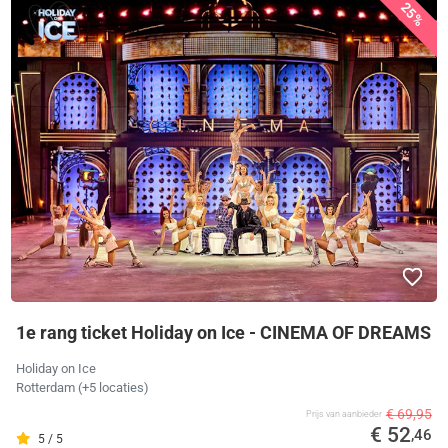
25%
1e rang ticket Holiday on Ice - CINEMA OF DREAMS
Holiday on Ice
Rotterdam
(+5 locaties)
€ 69,95
Prijs van aanbieder
€ 52
,46
5 / 5