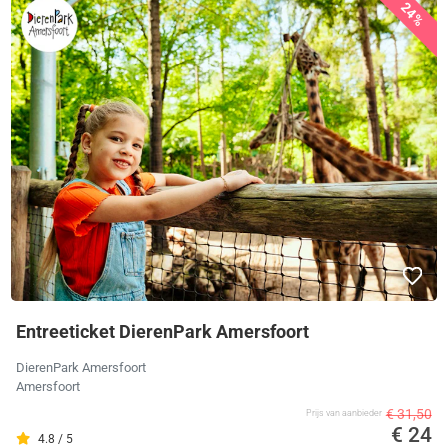
24%
Entreeticket DierenPark Amersfoort
DierenPark Amersfoort
Amersfoort
€ 31,50
Prijs van aanbieder
€ 24
4.8 / 5