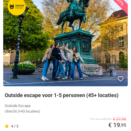
27%
Outside escape voor 1-5 personen (45+ locaties)
Outside Escape
Utrecht
(+43 locaties)
€ 27,50
Prijs van aanbieder
€ 19
,95
4 / 5