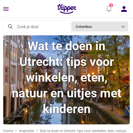
Menu
Zoek je deal
Columbus
Wat te doen in
Utrecht: tips voor
winkelen, eten,
natuur en uitjes met
kinderen
Home
Inspiratie
Wat te doen in Utrecht: tips voor winkelen, eten, natuur en uitjes met kinderen