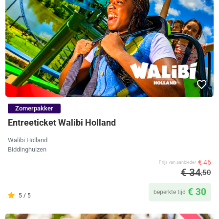
Zomerpakker
Entreeticket Walibi Holland
Walibi Holland
Biddinghuizen
€ 46
Prijs van aanbieder
€ 34
,50
€ 30
beperkte tijd
5 / 5