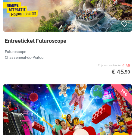
Entreeticket Futuroscope
Futuroscope
Chasseneuil-du-Poitou
€ 65
Prijs van aanbieder
€ 45
,50
19%