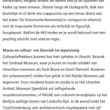
werfkelders, nergens anders ter wereld vind je dit systeem van
kades op twee niveaus. Slenter langs de Oudegracht, duik een
boetiekje in of drink een cappuccino op een terras direct aan
het water. De historische binnenstad is compact en sfeervol,
met de imposante Domtoren als letterlijk en figuurlijk
hoogtepunt. Beklim de 465 treden en je wordt beloond met een
prachtig uitzicht over stad en regio.
Musea en cultuur: van klassiek tot eigenzinnig
Cultuurliefhebbers kunnen hun hart ophalen in Utrecht. Bezoek
het Centraal Museum, waar je kunst en mode ontdekt van
Utrechtse meesters als Dick Bruna en Gerrit Rietveld. Kinderen
(en volwassenen!) vinden hun geluk in het Nijntje Museum, pal
tegenover. Voor moderne kunst en media is er Het Utrechts
Archief, Museum Speelklok vol zelfspelende
muziekinstrumenten, of RAUM, een culturele broedplaats op het
Berlijns-achtige terrein van Leidsche Rijn. In de avond lonkt het
TivoliVredenburg: een architectonisch muziekpaleis met vijf