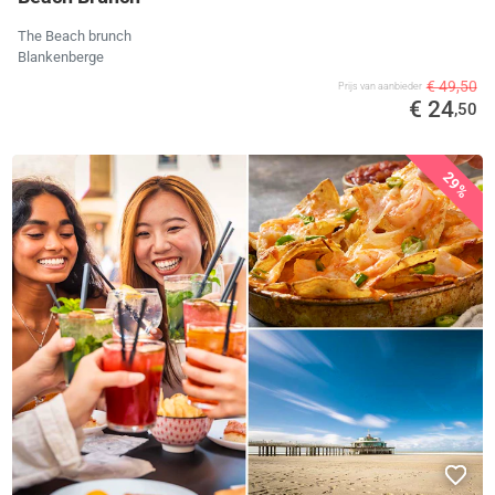
The Beach brunch
Blankenberge
€ 49,50
Prijs van aanbieder
€ 24
,50
29%