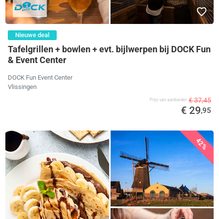
Nieuwe deal
Tafelgrillen + bowlen + evt. bijlwerpen bij DOCK Fun
& Event Center
DOCK Fun Event Center
Vlissingen
€ 37,45
Prijs van aanbieder
€ 29
,95
42%