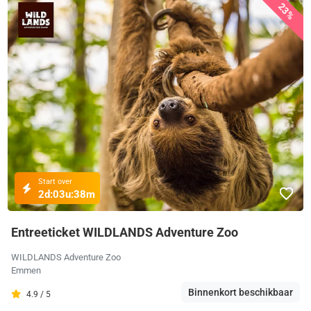
23%
Start over
2d:
03u:
38m
Entreeticket WILDLANDS Adventure Zoo
WILDLANDS Adventure Zoo
Emmen
Binnenkort beschikbaar
4.9 / 5