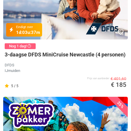
Eindigt over
1d:
03u:
37m
Nog 1 dag! ⏱️
3-daagse DFDS MiniCruise Newcastle (4 personen)
DFDS
IJmuiden
€ 401,60
Prijs van aanbieder
€ 185
5 / 5
25%