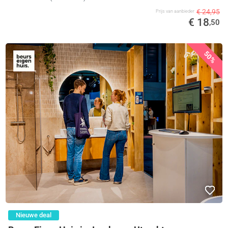
€ 24,95
Prijs van aanbieder
€ 18
,50
50%
Nieuwe deal