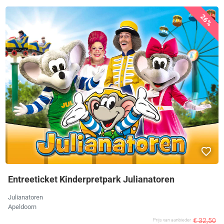
26%
Entreeticket Kinderpretpark Julianatoren
Julianatoren
Apeldoorn
€ 32,50
Prijs van aanbieder