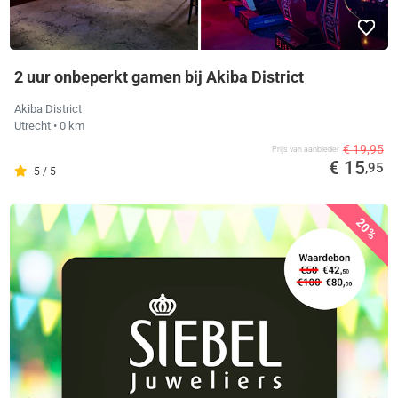
2 uur onbeperkt gamen bij Akiba District
Akiba District
Utrecht
• 0 km
€ 19,95
Prijs van aanbieder
€ 15
,95
5 / 5
20%