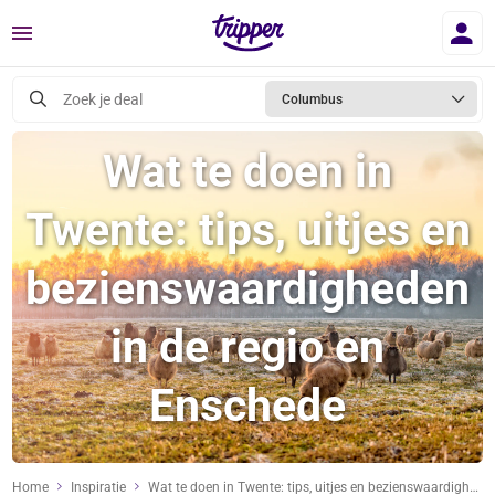
Menu
Zoek je deal
Columbus
Wat te doen in
Twente: tips, uitjes en
bezienswaardigheden
in de regio en
Enschede
Home
Inspiratie
Wat te doen in Twente: tips, uitjes en bezienswaardigheden in de regio en Enschede