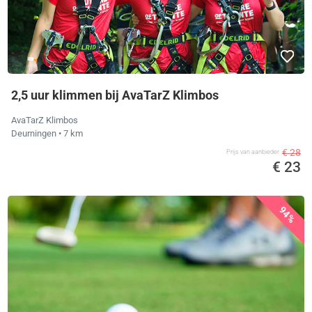
2,5 uur klimmen bij AvaTarZ Klimbos
AvaTarZ Klimbos
Deurningen
• 7 km
€ 28
Prijs van aanbieder
€ 23
94%