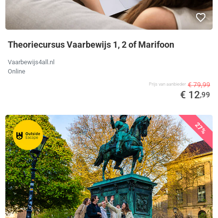
Theoriecursus Vaarbewijs 1, 2 of Marifoon
Vaarbewijs4all.nl
Online
€ 79,99
Prijs van aanbieder
€ 12
,99
27%