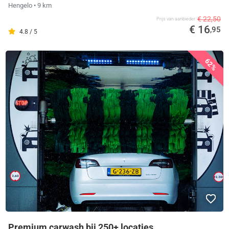
Hengelo
• 9 km
€ 22,50
Prijs van aanbieder
€ 16
,95
4.8 / 5
62%
Premium carwash bij 250+ locaties