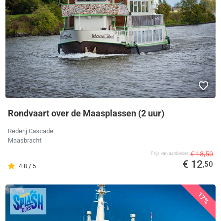
Rondvaart over de Maasplassen (2 uur)
Rederij Cascade
Maasbracht
€ 18,50
Prijs van aanbieder
€ 12
,50
4.8 / 5
17%