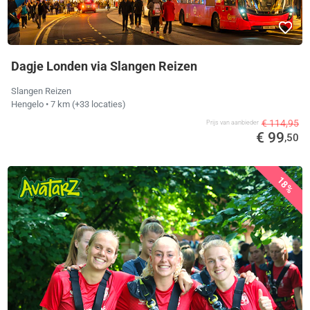
Dagje Londen via Slangen Reizen
Slangen Reizen
Hengelo
• 7 km
(+33 locaties)
€ 114,95
Prijs van aanbieder
€ 99
,50
18%