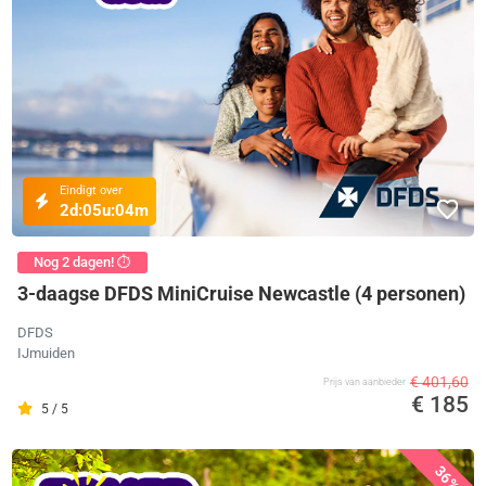
Eindigt over
2d:
05u:
04m
Nog 2 dagen! ⏱️
3-daagse DFDS MiniCruise Newcastle (4 personen)
DFDS
IJmuiden
€ 401,60
Prijs van aanbieder
€ 185
5 / 5
36%