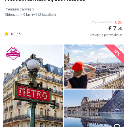
Premium carwash
Oldenzaal
• 9 km
(+113 locaties)
€ 20
Prijs van aanbieder
€ 7
,50
4.9 / 5
Actieprijs per wasbeurt
30%