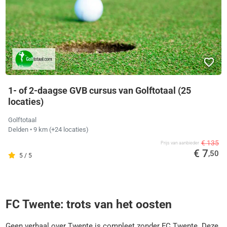
1- of 2-daagse GVB cursus van Golftotaal (25
locaties)
Golftotaal
Delden
• 9 km
(+24 locaties)
€ 135
Prijs van aanbieder
€ 7
,50
5 / 5
FC Twente: trots van het oosten
Geen verhaal over Twente is compleet zonder FC Twente. Deze