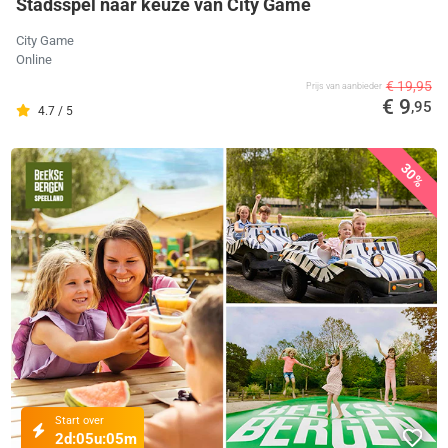
Stadsspel naar keuze van City Game
City Game
Online
€ 19,95
Prijs van aanbieder
€ 9
,95
4.7 / 5
30%
Start over
2d:
05u:
05m