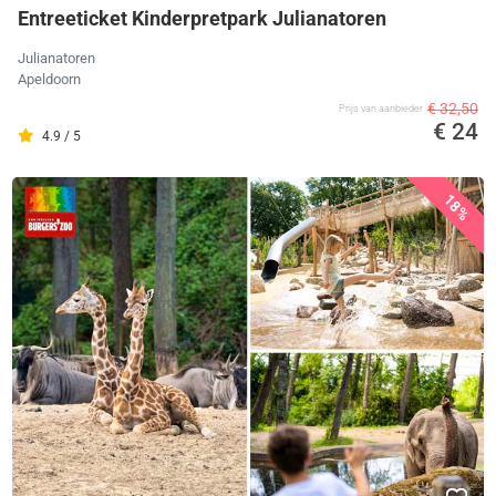
Entreeticket Kinderpretpark Julianatoren
Julianatoren
Apeldoorn
€ 32,50
Prijs van aanbieder
€ 24
4.9 / 5
18%