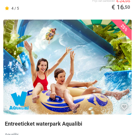
€ 24,95
Prijs van aanbieder
€ 16
,50
4 / 5
25%
Entreeticket waterpark Aqualibi
Aqualibi