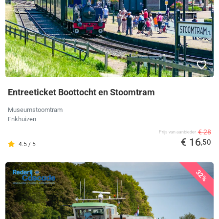
Entreeticket Boottocht en Stoomtram
Museumstoomtram
Enkhuizen
€ 28
Prijs van aanbieder
€ 16
,50
4.5 / 5
32%