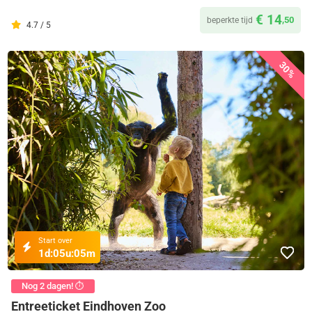
€ 14
,50
beperkte tijd
4.7 / 5
30%
Start over
1d:
05u:
05m
Nog 2 dagen! ⏱️
Entreeticket Eindhoven Zoo