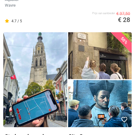
Wavre
€ 37,50
Prijs van aanbieder
€ 28
4.7 / 5
50%