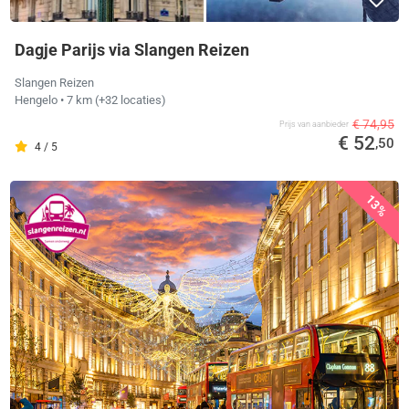
Dagje Parijs via Slangen Reizen
Slangen Reizen
Hengelo
• 7 km
(+32 locaties)
€ 74,95
Prijs van aanbieder
€ 52
,50
4 / 5
13%