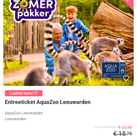
Laatste kans! ⏱️
Entreeticket AquaZoo Leeuwarden
AquaZoo Leeuwarden
Leeuwarden
€ 22,50
Prijs van aanbieder
€ 15
,75