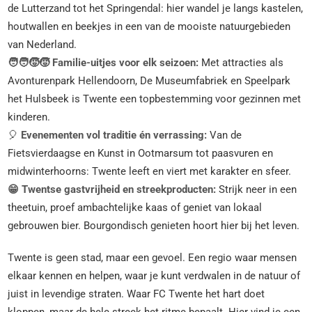
de Lutterzand tot het Springendal: hier wandel je langs kastelen,
houtwallen en beekjes in een van de mooiste natuurgebieden
van Nederland.
🧑‍🧑‍🧒‍🧒 Familie-uitjes voor elk seizoen:
Met attracties als
Avonturenpark Hellendoorn, De Museumfabriek en Speelpark
het Hulsbeek is Twente een topbestemming voor gezinnen met
kinderen.
🎈
Evenementen vol traditie én verrassing:
Van de
Fietsvierdaagse en Kunst in Ootmarsum tot paasvuren en
midwinterhoorns: Twente leeft en viert met karakter en sfeer.
😁 Twentse gastvrijheid en streekproducten:
Strijk neer in een
theetuin, proef ambachtelijke kaas of geniet van lokaal
gebrouwen bier. Bourgondisch genieten hoort hier bij het leven.
Twente is geen stad, maar een gevoel. Een regio waar mensen
elkaar kennen en helpen, waar je kunt verdwalen in de natuur of
juist in levendige straten. Waar FC Twente het hart doet
kloppen, maar de hele streek het ritme bepaalt. Hier vind je een