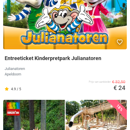
Entreeticket Kinderpretpark Julianatoren
Julianatoren
Apeldoorn
€ 32,50
Prijs van aanbieder
€ 24
4.9 / 5
18%