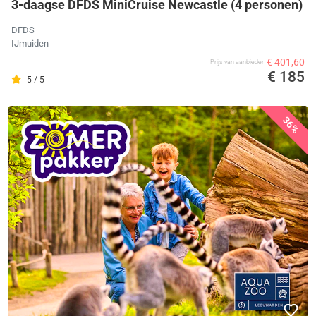
3-daagse DFDS MiniCruise Newcastle (4 personen)
DFDS
IJmuiden
€ 401,60
Prijs van aanbieder
€ 185
5 / 5
36%