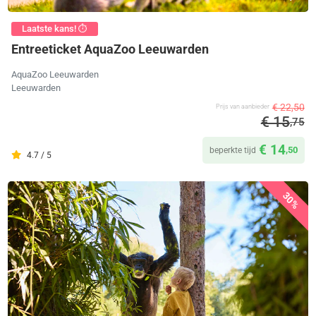
Laatste kans! ⏱️
Entreeticket AquaZoo Leeuwarden
AquaZoo Leeuwarden
Leeuwarden
€ 22,50
Prijs van aanbieder
€ 15
,75
€ 14
,50
beperkte tijd
4.7 / 5
30%