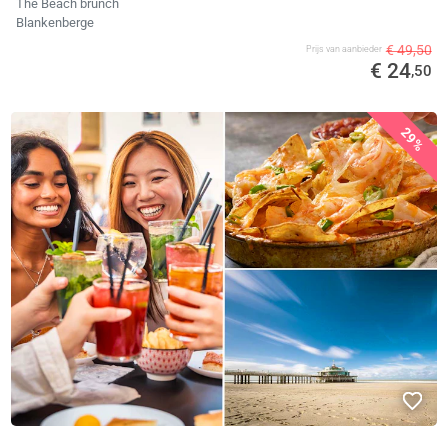
The Beach brunch
Blankenberge
€ 49,50
Prijs van aanbieder
€ 24
,50
29%