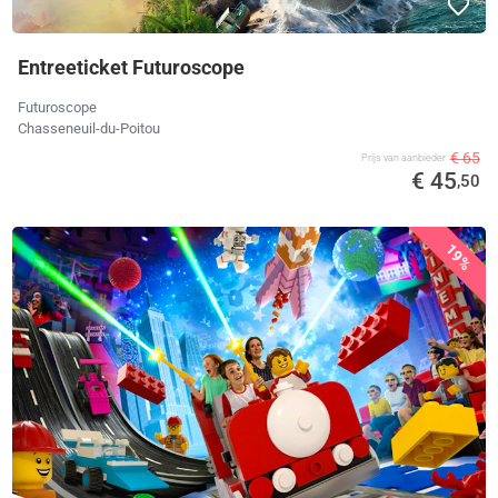
Entreeticket Futuroscope
Futuroscope
Chasseneuil-du-Poitou
€ 65
Prijs van aanbieder
€ 45
,50
19%