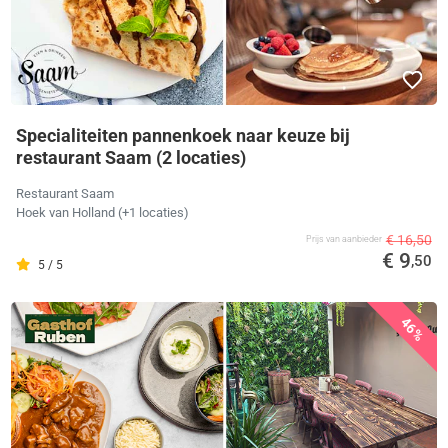
Specialiteiten pannenkoek naar keuze bij
restaurant Saam (2 locaties)
Restaurant Saam
Hoek van Holland
(+1 locaties)
€ 16,50
Prijs van aanbieder
€ 9
,50
5 / 5
46%