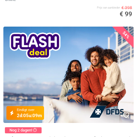
€ 398
Prijs van aanbieder
€ 99
54%
Eindigt over
2d:
05u:
09m
Nog 2 dagen! ⏱️