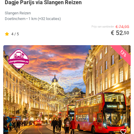
Dagje Parijs via Slangen Reizen
Slangen Reizen
Doetinchem
• 1 km
(+32 locaties)
€ 74,95
Prijs van aanbieder
€ 52
,50
4 / 5
13%