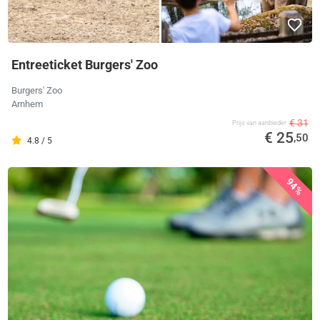
Entreeticket Burgers' Zoo
Burgers' Zoo
Arnhem
€ 31
Prijs van aanbieder
€ 25
,50
4.8 / 5
94%