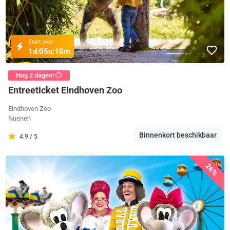
Start over
1d:
05u:
10m
Nog 2 dagen! ⏱️
Entreeticket Eindhoven Zoo
Eindhoven Zoo
Nuenen
Binnenkort beschikbaar
4.9 / 5
26%