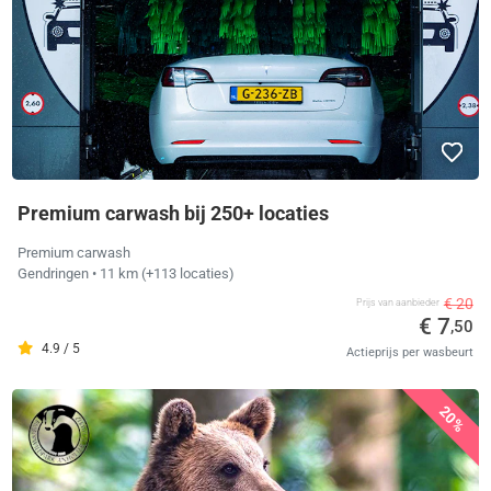
Premium carwash bij 250+ locaties
Premium carwash
Gendringen
• 11 km
(+113 locaties)
€ 20
Prijs van aanbieder
€ 7
,50
4.9 / 5
Actieprijs per wasbeurt
20%