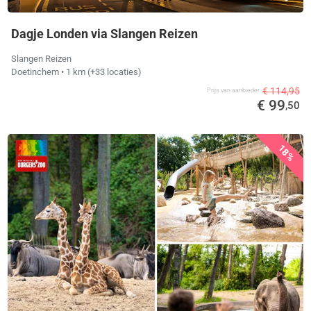
Dagje Londen via Slangen Reizen
Slangen Reizen
Doetinchem
• 1 km
(+33 locaties)
€ 114,95
Prijs van aanbieder
€ 99
,50
18%