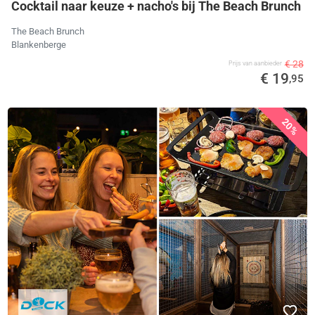
Cocktail naar keuze + nacho's bij The Beach Brunch
The Beach Brunch
Blankenberge
€ 28
Prijs van aanbieder
€ 19
,95
20%