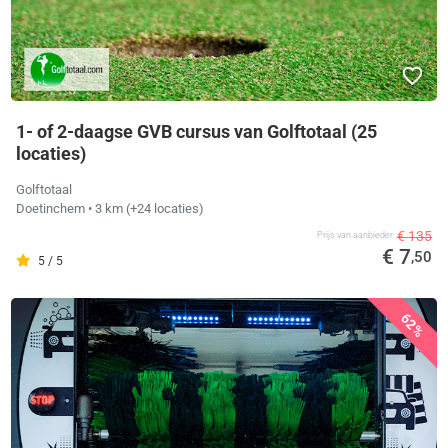
1- of 2-daagse GVB cursus van Golftotaal (25
locaties)
Golftotaal
Doetinchem
• 3 km
(+24 locaties)
€ 135
Prijs van aanbieder
€ 7
,50
5 / 5
62%