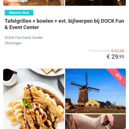
Nieuwe deal
Tafelgrillen + bowlen + evt. bijlwerpen bij DOCK Fun
& Event Center
DOCK Fun Event Center
Vlissingen
€ 37,45
Prijs van aanbieder
€ 29
,95
42%