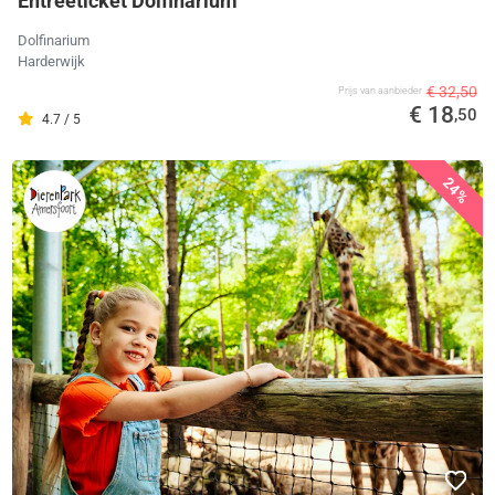
Entreeticket Dolfinarium
Dolfinarium
Harderwijk
€ 32,50
Prijs van aanbieder
€ 18
,50
4.7 / 5
24%