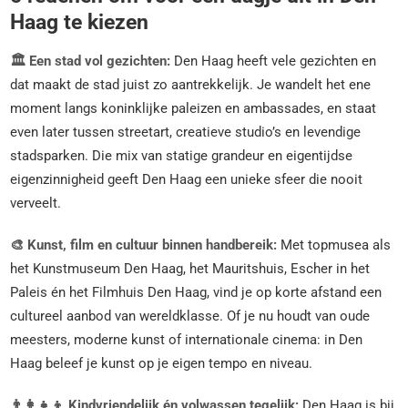
Haag te kiezen
🏛️ Een stad vol gezichten:
Den Haag heeft vele gezichten en
dat maakt de stad juist zo aantrekkelijk. Je wandelt het ene
moment langs koninklijke paleizen en ambassades, en staat
even later tussen streetart, creatieve studio’s en levendige
stadsparken. Die mix van statige grandeur en eigentijdse
eigenzinnigheid geeft Den Haag een unieke sfeer die nooit
verveelt.
🎨 Kunst, film en cultuur binnen handbereik:
Met topmusea als
het Kunstmuseum Den Haag, het Mauritshuis, Escher in het
Paleis én het Filmhuis Den Haag, vind je op korte afstand een
cultureel aanbod van wereldklasse. Of je nu houdt van oude
meesters, moderne kunst of internationale cinema: in Den
Haag beleef je kunst op je eigen tempo en niveau.
👨‍👩‍👧‍👦 Kindvriendelijk én volwassen tegelijk:
Den Haag is bij