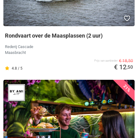
Rondvaart over de Maasplassen (2 uur)
Rederij Cascade
Maasbracht
€ 18,50
Prijs van aanbieder
€ 12
,50
4.8 / 5
21%