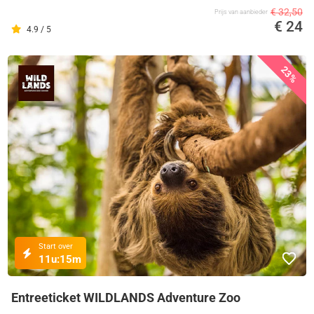
€ 32,50
Prijs van aanbieder
€ 24
4.9 / 5
23%
Start over
11u:
15m
Entreeticket WILDLANDS Adventure Zoo