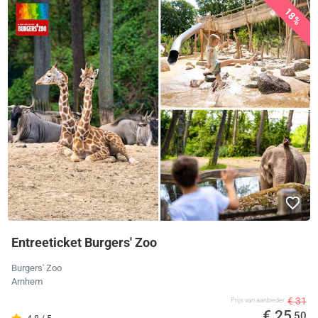
18%
Entreeticket Burgers' Zoo
Burgers' Zoo
Arnhem
€ 31
Prijs van aanbieder
€ 25
,50