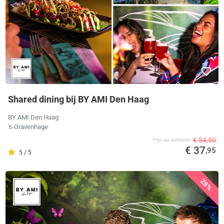
Shared dining bij BY AMI Den Haag
BY AMI Den Haag
's-Gravenhage
€ 54,50
Prijs van aanbieder
€ 37
,95
5 / 5
28%