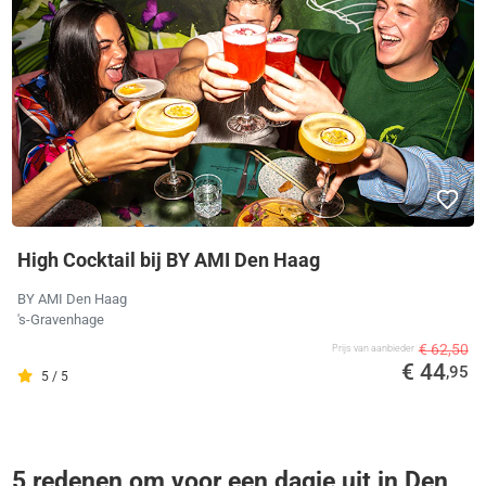
High Cocktail bij BY AMI Den Haag
BY AMI Den Haag
's-Gravenhage
€ 62,50
Prijs van aanbieder
€ 44
,95
5 / 5
5 redenen om voor een dagje uit in Den