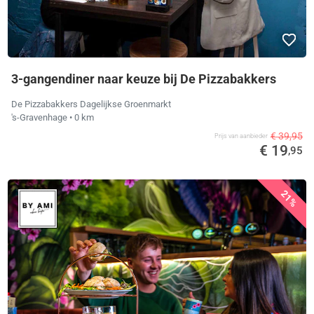
3-gangendiner naar keuze bij De Pizzabakkers
De Pizzabakkers Dagelijkse Groenmarkt
's-Gravenhage
• 0 km
€ 39,95
Prijs van aanbieder
€ 19
,95
21%