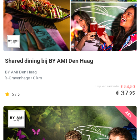
Shared dining bij BY AMI Den Haag
BY AMI Den Haag
's-Gravenhage
• 0 km
€ 54,50
Prijs van aanbieder
€ 37
,95
5 / 5
28%