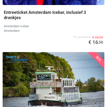
Entreeticket Amsterdam Icebar, inclusief 3
drankjes
Amsterdam Icebar
Amsterdam
€ 28,50
Prijs van aanbieder
€ 16
,50
32%