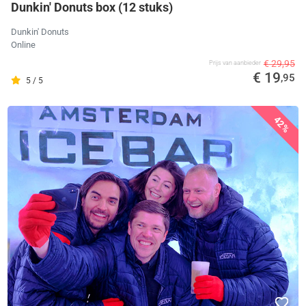
Dunkin' Donuts box (12 stuks)
Dunkin' Donuts
Online
€ 29,95
Prijs van aanbieder
€ 19
,95
5 / 5
42%