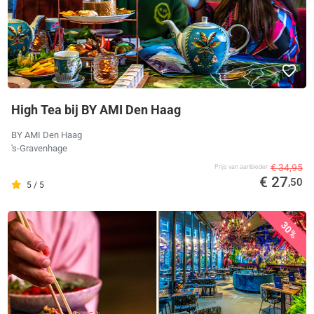
High Tea bij BY AMI Den Haag
BY AMI Den Haag
's-Gravenhage
€ 34,95
Prijs van aanbieder
€ 27
,50
5 / 5
30%