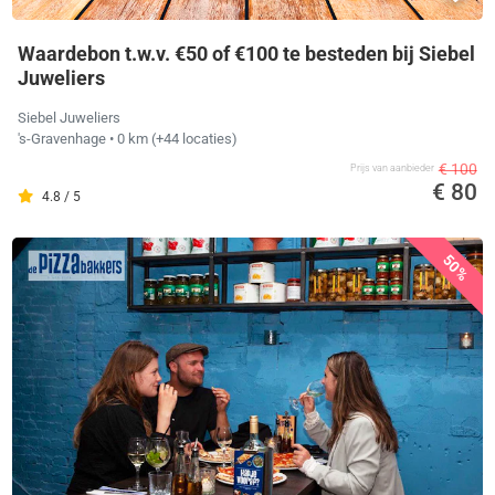
Waardebon t.w.v. €50 of €100 te besteden bij Siebel
Juweliers
Siebel Juweliers
's-Gravenhage
• 0 km
(+44 locaties)
€ 100
Prijs van aanbieder
€ 80
4.8 / 5
50%