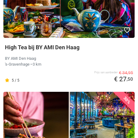
High Tea bij BY AMI Den Haag
BY AMI Den Haag
's-Gravenhage
• 0 km
€ 34,95
Prijs van aanbieder
€ 27
,50
5 / 5
30%