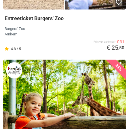
Entreeticket Burgers' Zoo
Burgers' Zoo
Arnhem
€ 31
Prijs van aanbieder
€ 25
,50
4.8 / 5
24%