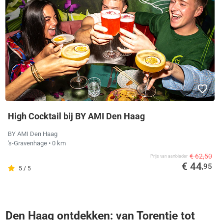
High Cocktail bij BY AMI Den Haag
BY AMI Den Haag
's-Gravenhage
• 0 km
€ 62,50
Prijs van aanbieder
€ 44
,95
5 / 5
Den Haag ontdekken: van Torentje tot