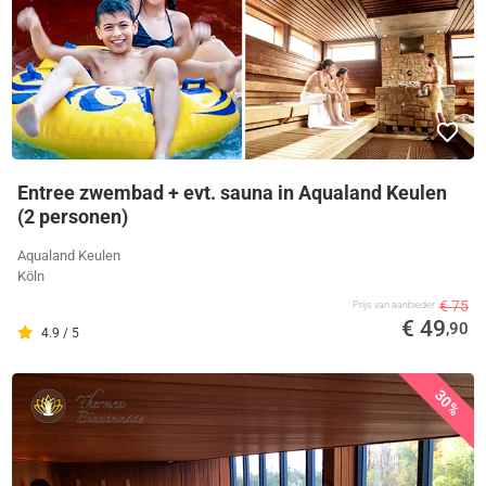
Entree zwembad + evt. sauna in Aqualand Keulen
(2 personen)
Aqualand Keulen
Köln
€ 75
Prijs van aanbieder
€ 49
,90
4.9 / 5
30%