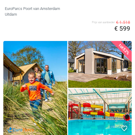
EuroParcs Poort van Amsterdam
Uitdam
€ 1.518
Prijs van aanbieder
€ 599
tot
52%