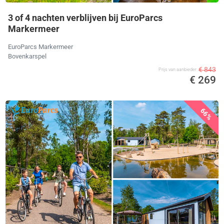
3 of 4 nachten verblijven bij EuroParcs
Markermeer
EuroParcs Markermeer
Bovenkarspel
€ 843
Prijs van aanbieder
€ 269
66%