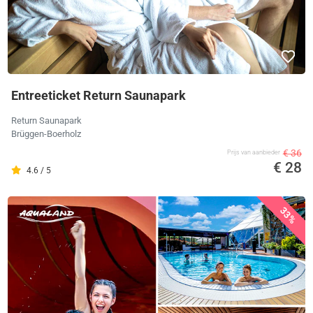
Entreeticket Return Saunapark
Return Saunapark
Brüggen-Boerholz
€ 36
Prijs van aanbieder
€ 28
4.6 / 5
33%