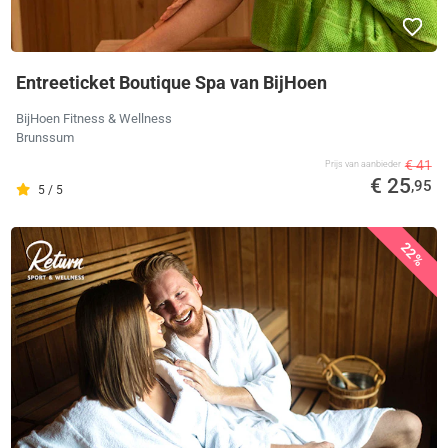
Entreeticket Boutique Spa van BijHoen
BijHoen Fitness & Wellness
Brunssum
€ 41
Prijs van aanbieder
€ 25
,95
5 / 5
22%