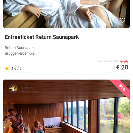
Entreeticket Return Saunapark
Return Saunapark
Brüggen-Boerholz
€ 36
Prijs van aanbieder
€ 28
4.6 / 5
30%