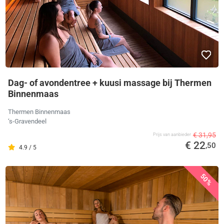
Dag- of avondentree + kuusi massage bij Thermen
Binnenmaas
Thermen Binnenmaas
‘s-Gravendeel
€ 31,95
Prijs van aanbieder
€ 22
,50
4.9 / 5
50%