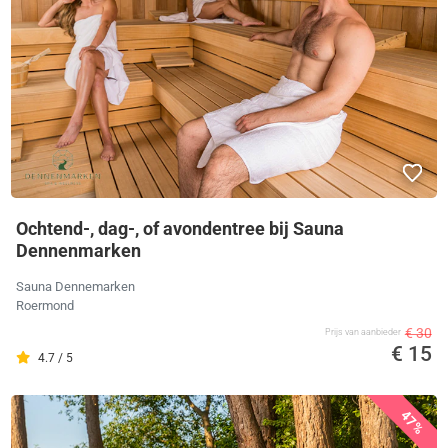
Ochtend-, dag-, of avondentree bij Sauna
Dennenmarken
Sauna Dennemarken
Roermond
€ 30
Prijs van aanbieder
€ 15
4.7 / 5
47%