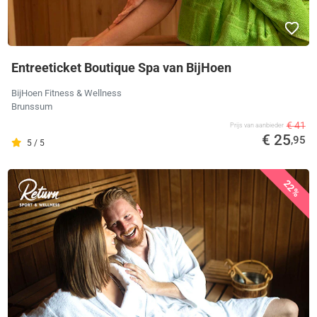
Entreeticket Boutique Spa van BijHoen
BijHoen Fitness & Wellness
Brunssum
€ 41
Prijs van aanbieder
€ 25
,95
5 / 5
22%