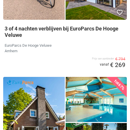
3 of 4 nachten verblijven bij EuroParcs De Hooge
Veluwe
EuroParcs De Hooge Veluwe
Arnhem
€ 794
Prijs van aanbieder
€ 269
vanaf
tot
67%