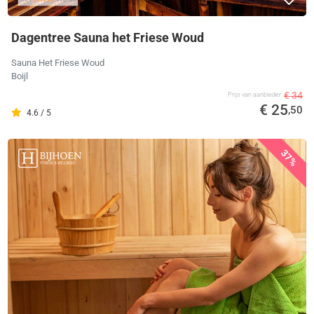
Dagentree Sauna het Friese Woud
Sauna Het Friese Woud
Boijl
€ 34
Prijs van aanbieder
€ 25
,50
4.6 / 5
37%