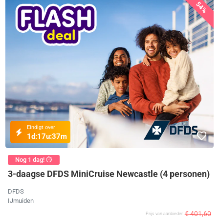
54%
Eindigt over
1d:
17u:
37m
Nog 1 dag! ⏱️
3-daagse DFDS MiniCruise Newcastle (4 personen)
DFDS
IJmuiden
€ 401,60
Prijs van aanbieder