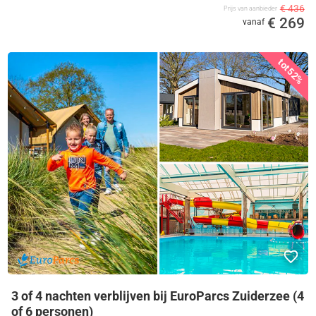
€ 436
Prijs van aanbieder
€ 269
vanaf
tot
52%
3 of 4 nachten verblijven bij EuroParcs Zuiderzee (4
of 6 personen)