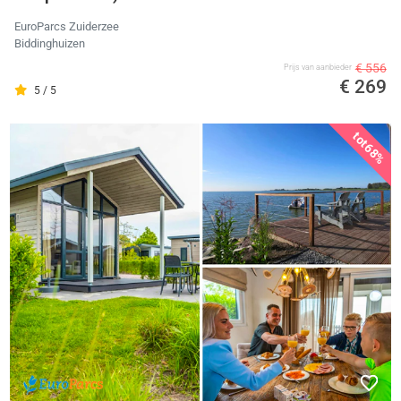
EuroParcs Zuiderzee
Biddinghuizen
€ 556
Prijs van aanbieder
€ 269
5 / 5
tot
68%