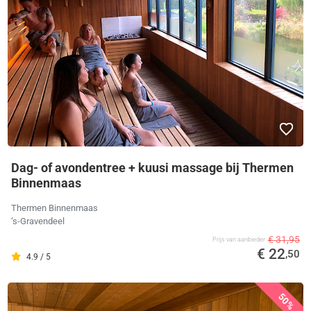
Dag- of avondentree + kuusi massage bij Thermen
Binnenmaas
Thermen Binnenmaas
‘s-Gravendeel
€ 31,95
Prijs van aanbieder
€ 22
,50
4.9 / 5
50%