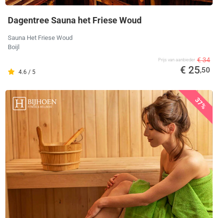
Dagentree Sauna het Friese Woud
Sauna Het Friese Woud
Boijl
€ 34
Prijs van aanbieder
€ 25
,50
4.6 / 5
37%