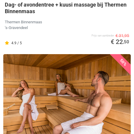
Dag- of avondentree + kuusi massage bij Thermen
Binnenmaas
Thermen Binnenmaas
‘s-Gravendeel
€ 31,95
Prijs van aanbieder
€ 22
,50
4.9 / 5
50%