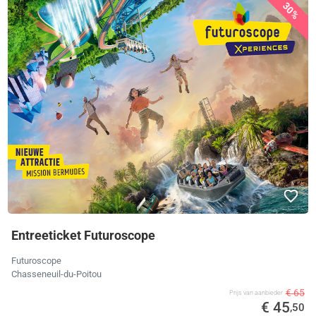
30%
Entreeticket Futuroscope
Futuroscope
Chasseneuil-du-Poitou
€ 65
Prijs van aanbieder
€ 45
,50