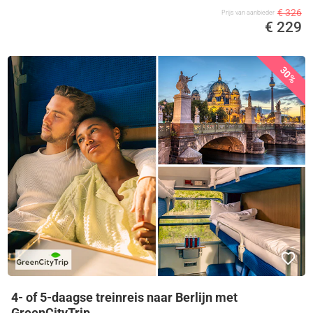
€ 326
Prijs van aanbieder
€ 229
30%
4- of 5-daagse treinreis naar Berlijn met
GreenCityTrip