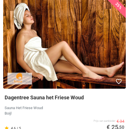
25%
Dagentree Sauna het Friese Woud
Sauna Het Friese Woud
Boijl
€ 34
Prijs van aanbieder
€ 25
,50
4.6 / 5