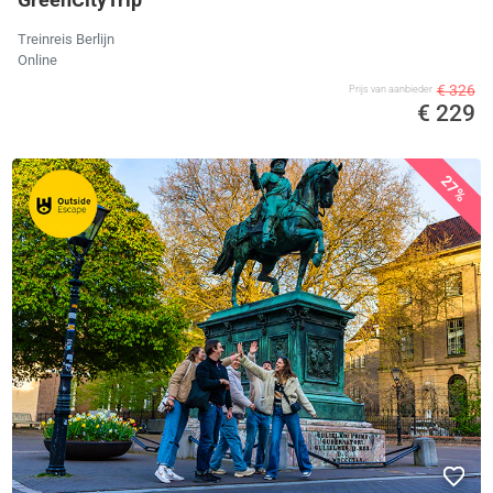
Treinreis Berlijn
Online
€ 326
Prijs van aanbieder
€ 229
27%