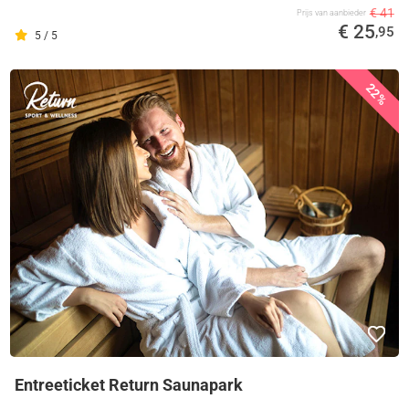
€ 41
Prijs van aanbieder
€ 25
,95
5 / 5
22%
Entreeticket Return Saunapark