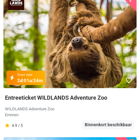
Start over
2d:
01u:
34m
Entreeticket WILDLANDS Adventure Zoo
WILDLANDS Adventure Zoo
Emmen
Binnenkort beschikbaar
4.9 / 5