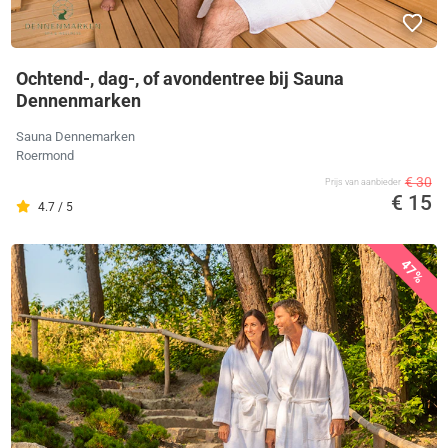
Ochtend-, dag-, of avondentree bij Sauna
Dennenmarken
Sauna Dennemarken
Roermond
€ 30
Prijs van aanbieder
€ 15
4.7 / 5
47%