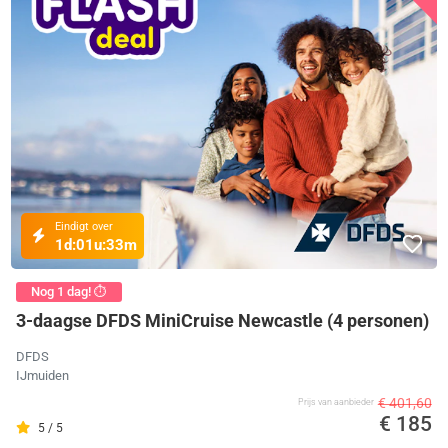
Eindigt over
1d:
01u:
33m
Nog 1 dag! ⏱️
3-daagse DFDS MiniCruise Newcastle (4 personen)
DFDS
IJmuiden
€ 401,60
Prijs van aanbieder
€ 185
5 / 5