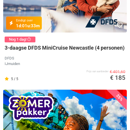
Eindigt over
1d:
01u:
33m
Nog 1 dag! ⏱️
3-daagse DFDS MiniCruise Newcastle (4 personen)
DFDS
IJmuiden
€ 401,60
Prijs van aanbieder
€ 185
5 / 5
25%