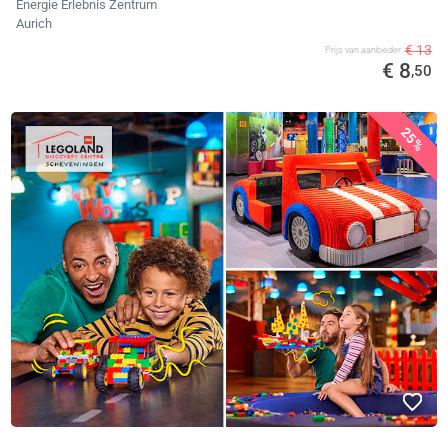
Energie Erlebnis Zentrum
Aurich
€ 13
Prijs van aanbieder
€ 8
,50
25%