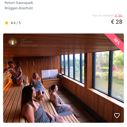
Return Saunapark
Brüggen-Boerholz
€ 36
Prijs van aanbieder
€ 28
4.6 / 5
30%