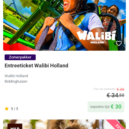
Zomerpakker
Entreeticket Walibi Holland
Walibi Holland
Biddinghuizen
€ 46
Prijs van aanbieder
€ 34
,50
€ 30
beperkte tijd
5 / 5
23%