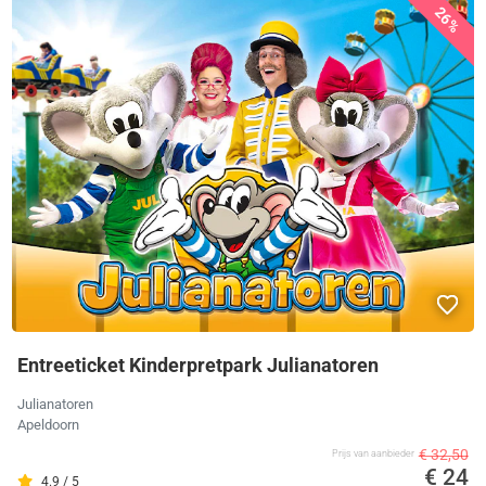
26%
Entreeticket Kinderpretpark Julianatoren
Julianatoren
Apeldoorn
€ 32,50
Prijs van aanbieder
€ 24
4.9 / 5