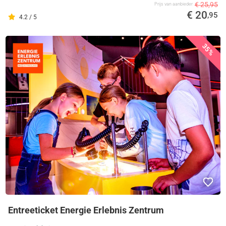
€ 25,95
Prijs van aanbieder
€ 20
,95
4.2 / 5
35%
Entreeticket Energie Erlebnis Zentrum