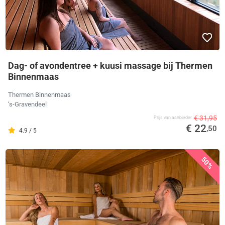
Dag- of avondentree + kuusi massage bij Thermen
Binnenmaas
Thermen Binnenmaas
‘s-Gravendeel
€ 31,95
Prijs van aanbieder
€ 22
,50
4.9 / 5
50%