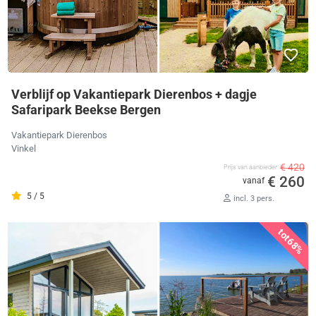
Verblijf op Vakantiepark Dierenbos + dagje
Safaripark Beekse Bergen
Vakantiepark Dierenbos
Vinkel
€ 420
Prijs van aanbieder
€ 260
vanaf
5 / 5
incl. 3 pers.
tot
68%