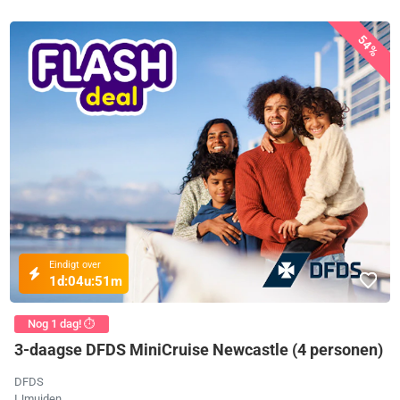
54%
Eindigt over
1d:
04u:
51m
Nog 1 dag! ⏱️
3-daagse DFDS MiniCruise Newcastle (4 personen)
DFDS
IJmuiden