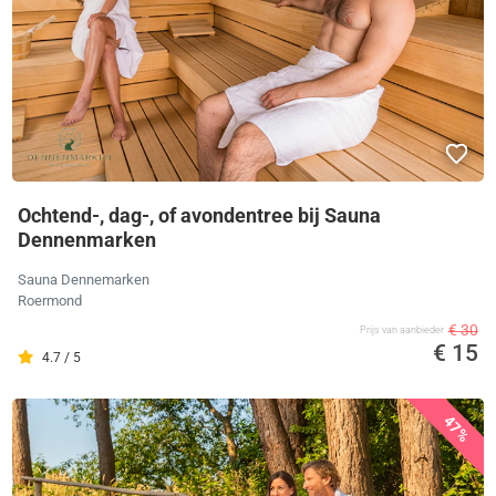
Ochtend-, dag-, of avondentree bij Sauna
Dennenmarken
Sauna Dennemarken
Roermond
€ 30
Prijs van aanbieder
€ 15
4.7 / 5
47%