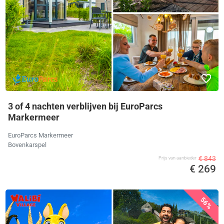
3 of 4 nachten verblijven bij EuroParcs
Markermeer
EuroParcs Markermeer
Bovenkarspel
€ 843
Prijs van aanbieder
€ 269
56%