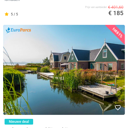
€ 401,60
Prijs van aanbieder
€ 185
5 / 5
tot
61%
Nieuwe deal