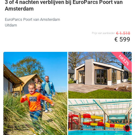
3 of 4 nachten verblijven bij EuroParcs Poort van
Amsterdam
EuroParcs Poort van Amsterdam
Uitdam
€ 1.518
Prijs van aanbieder
€ 599
tot
52%