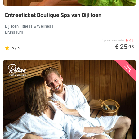
Entreeticket Boutique Spa van BijHoen
BijHoen Fitness & Wellness
Brunssum
€ 41
Prijs van aanbieder
€ 25
,95
5 / 5
22%