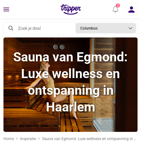
Menu
Zoek je deal
Columbus
Sauna van Egmond:
Luxe wellness en
ontspanning in
Haarlem
Home
Inspiratie
Sauna van Egmond: Luxe wellness en ontspanning in Haarlem