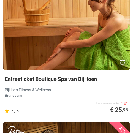
Entreeticket Boutique Spa van BijHoen
BijHoen Fitness & Wellness
Brunssum
€ 41
Prijs van aanbieder
€ 25
,95
5 / 5
22%