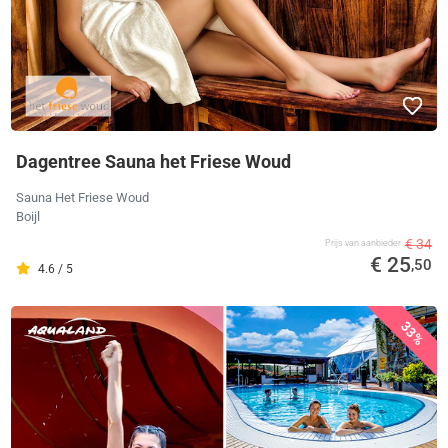
Dagentree Sauna het Friese Woud
Sauna Het Friese Woud
Boijl
€ 34
Prijs van aanbieder
€ 25
,50
4.6 / 5
33%