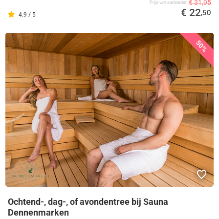
€ 31,95
Prijs van aanbieder
€ 22
,50
4.9 / 5
50%
Ochtend-, dag-, of avondentree bij Sauna
Dennenmarken