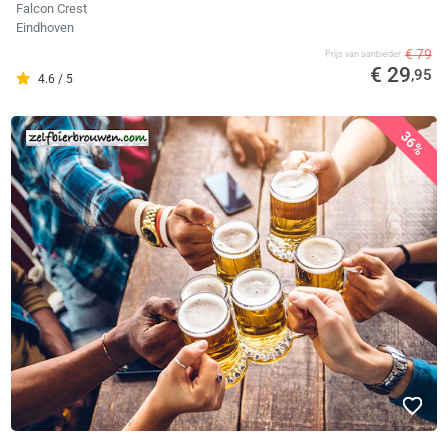
Falcon Crest
Eindhoven
€ 79
Prijs van aanbieder
€ 29
,95
4.6 / 5
36%