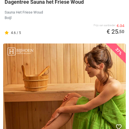
Dagentree Sauna het Friese Woud
Sauna Het Friese Woud
Boijl
€ 34
Prijs van aanbieder
€ 25
,50
4.6 / 5
37%