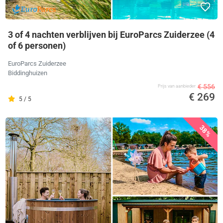
3 of 4 nachten verblijven bij EuroParcs Zuiderzee (4
of 6 personen)
EuroParcs Zuiderzee
Biddinghuizen
€ 556
Prijs van aanbieder
€ 269
5 / 5
38%