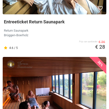
Entreeticket Return Saunapark
Return Saunapark
Brüggen-Boerholz
€ 36
Prijs van aanbieder
€ 28
4.6 / 5
30%