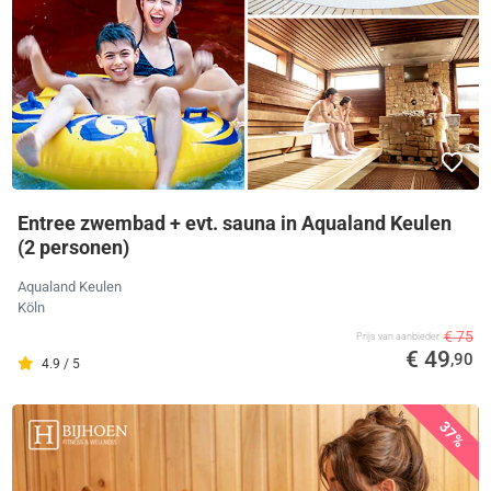
Entree zwembad + evt. sauna in Aqualand Keulen
(2 personen)
Aqualand Keulen
Köln
€ 75
Prijs van aanbieder
€ 49
,90
4.9 / 5
37%