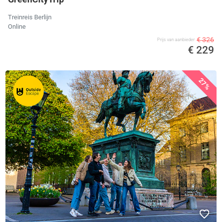
Treinreis Berlijn
Online
€ 326
Prijs van aanbieder
€ 229
27%