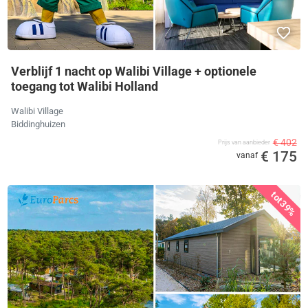
Verblijf 1 nacht op Walibi Village + optionele
toegang tot Walibi Holland
Walibi Village
Biddinghuizen
€ 402
Prijs van aanbieder
€ 175
vanaf
tot
39%