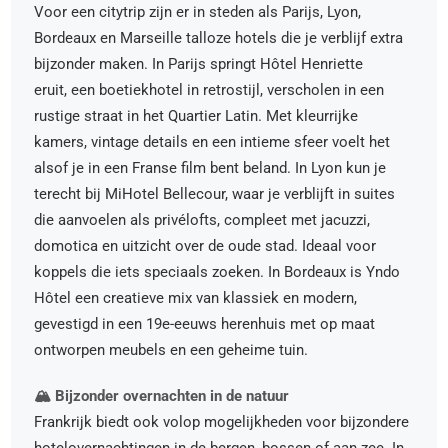
Voor een citytrip zijn er in steden als Parijs, Lyon,
Bordeaux en Marseille talloze hotels die je verblijf extra
bijzonder maken. In Parijs springt Hôtel Henriette
eruit, een boetiekhotel in retrostijl, verscholen in een
rustige straat in het Quartier Latin. Met kleurrijke
kamers, vintage details en een intieme sfeer voelt het
alsof je in een Franse film bent beland. In Lyon kun je
terecht bij MiHotel Bellecour, waar je verblijft in suites
die aanvoelen als privélofts, compleet met jacuzzi,
domotica en uitzicht over de oude stad. Ideaal voor
koppels die iets speciaals zoeken. In Bordeaux is Yndo
Hôtel een creatieve mix van klassiek en modern,
gevestigd in een 19e-eeuws herenhuis met op maat
ontworpen meubels en een geheime tuin.
🏔️ Bijzonder overnachten in de natuur
Frankrijk biedt ook volop mogelijkheden voor bijzondere
hotelovernachtingen in de bergen, bossen of aan zee. In