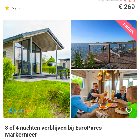
€ 556
Prijs van aanbieder
€ 269
5 / 5
tot
68%
3 of 4 nachten verblijven bij EuroParcs
Markermeer