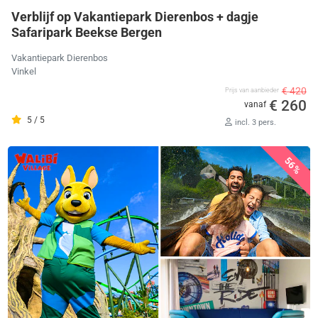
Verblijf op Vakantiepark Dierenbos + dagje
Safaripark Beekse Bergen
Vakantiepark Dierenbos
Vinkel
€ 420
Prijs van aanbieder
€ 260
vanaf
5 / 5
incl. 3 pers.
56%