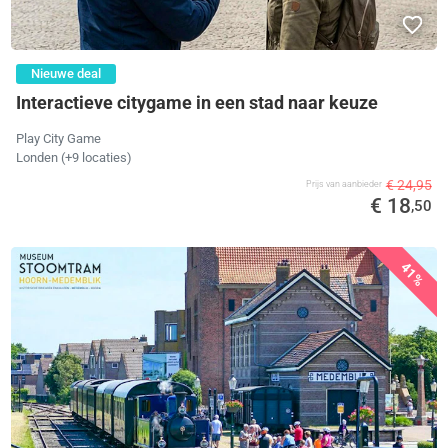
Nieuwe deal
Interactieve citygame in een stad naar keuze
Play City Game
Londen
(+9 locaties)
€ 24,95
Prijs van aanbieder
€ 18
,50
41%