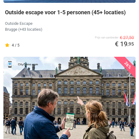
Outside escape voor 1-5 personen (45+ locaties)
Outside Escape
Brugge
(+43 locaties)
€ 27,50
Prijs van aanbieder
€ 19
,95
4 / 5
26%