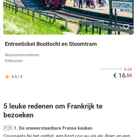
Entreeticket Boottocht en Stoomtram
Museumstoomtram
Enkhuizen
€ 28
Prijs van aanbieder
€ 16
,50
4.5 / 5
5 leuke redenen om Frankrijk te
bezoeken
🇫🇷
1. De onweerstaanbare Franse keuken
Croissants bij het ontbijt, een bord coq au vin als diner, en een