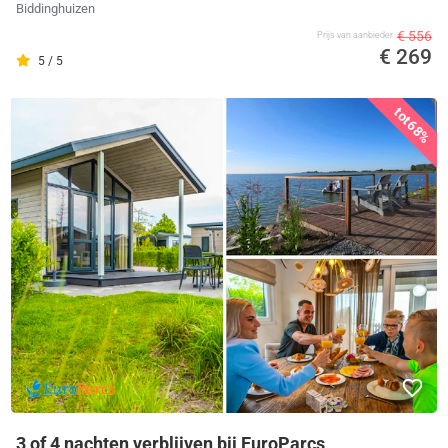
Biddinghuizen
€ 556
Prijs van aanbieder
€ 269
5 / 5
tot
68%
3 of 4 nachten verblijven bij EuroParcs