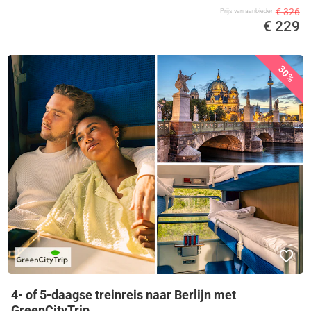
€ 326
Prijs van aanbieder
€ 229
30%
4- of 5-daagse treinreis naar Berlijn met
GreenCityTrip