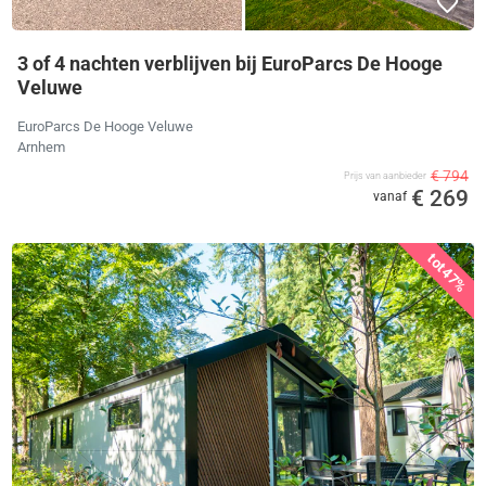
3 of 4 nachten verblijven bij EuroParcs De Hooge
Veluwe
EuroParcs De Hooge Veluwe
Arnhem
€ 794
Prijs van aanbieder
€ 269
vanaf
tot
47%