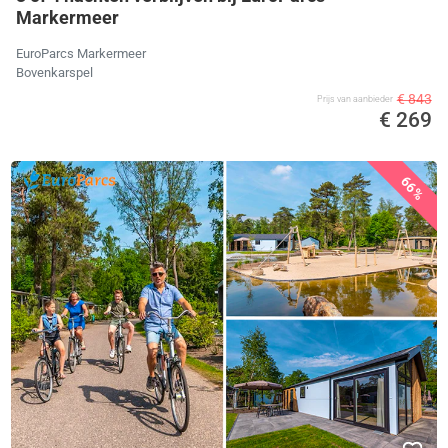
Markermeer
EuroParcs Markermeer
Bovenkarspel
€ 843
Prijs van aanbieder
€ 269
66%