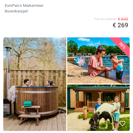
EuroParcs Markermeer
Bovenkarspel
€ 843
Prijs van aanbieder
€ 269
38%