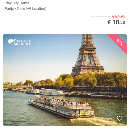
Play City Game
Parijs
• 2 km
(+9 locaties)
€ 24,95
Prijs van aanbieder
€ 18
,50
42%