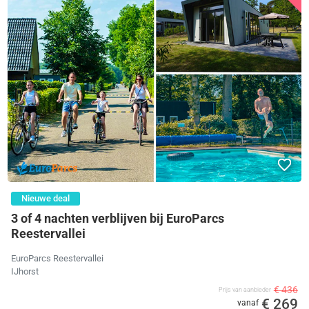
Nieuwe deal
3 of 4 nachten verblijven bij EuroParcs
Reestervallei
EuroParcs Reestervallei
IJhorst
€ 436
Prijs van aanbieder
€ 269
vanaf